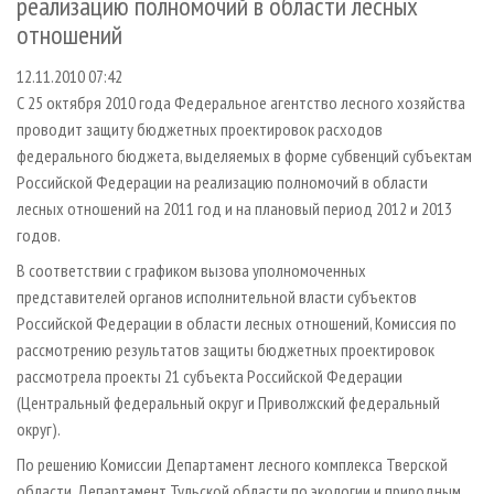
реализацию полномочий в области лесных
СУШКА ДРЕВЕСИНЫ
ПЕРСОНЫ
КОНТАКТЫ
РЕКЛАМА
отношений
ПРОИЗВОДСТВО ДРЕВЕСНЫХ ПЛИТ
МОБИЛЬНЫЕ ВЫСТАВКИ
РЕКЛАМА НА САЙТЕ
12.11.2010 07:42
ДЕРЕВЯННОЕ ДОМОСТРОЕНИЕ
ОФИЦИАЛЬНЫЕ ДЕЛЕГАЦИИ
С 25 октября 2010 года Федеральное агентство лесного хозяйства
ПРОИЗВОДСТВО МЕБЕЛИ
ПРИОРИТЕТНЫЕ ИНВЕСТПРОЕКТЫ
проводит защиту бюджетных проектировок расходов
федерального бюджета, выделяемых в форме субвенций субъектам
БИОЭНЕРГЕТИКА
RUSSIAN FORESTRY REVIEW
Российской Федерации на реализацию полномочий в области
ЦБП
ГАЗЕТА ЛЕСПРОМФОРУМ
лесных отношений на 2011 год и на плановый период 2012 и 2013
ИНСТРУМЕНТ И МАТЕРИАЛЫ
годов.
БИБЛИОТЕКА СПЕЦИАЛИСТА
В соответствии с графиком вызова уполномоченных
представителей органов исполнительной власти субъектов
Российской Федерации в области лесных отношений, Комиссия по
рассмотрению результатов защиты бюджетных проектировок
рассмотрела проекты 21 субъекта Российской Федерации
(Центральный федеральный округ и Приволжский федеральный
округ).
По решению Комиссии Департамент лесного комплекса Тверской
области, Департамент Тульской области по экологии и природным