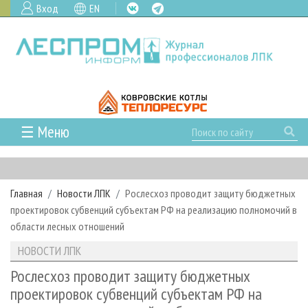
Вход
EN
☰ Меню
ГЛАВНАЯ
РУБРИКИ И ТЕМЫ
Главная
Новости ЛПК
Рослесхоз проводит защиту бюджетных
РУБРИКИ ЖУРНАЛА
НОВОСТИ
проектировок субвенций субъектам РФ на реализацию полномочий в
ЛЕСНОЕ ХОЗЯЙСТВО
КАЛЕНДАРЬ СОБЫТИЙ
области лесных отношений
ПРОЕКТЫ ЛПИ
ЛЕСОЗАГОТОВКА
НОВОСТИ ЛПК
АНАЛИТИКА
НОВОСТИ ЛПК
АРХИВ
ЛЕСОПИЛЕНИЕ
НОВОСТИ ЖУРНАЛА
ПРЕДПРИЯТИЯ ЛПК
АРХИВ ЖУРНАЛОВ
Рослесхоз проводит защиту бюджетных
О ЖУРНАЛЕ
проектировок субвенций субъектам РФ на
ДЕРЕВООБРАБОТКА
НОВОСТИ КОМПАНИЙ
ЛЕСНЫЕ РЕГИОНЫ РОССИИ
СТАТЬИ
ПОДПИСКА
РЕКЛАМОДАТЕЛЯМ