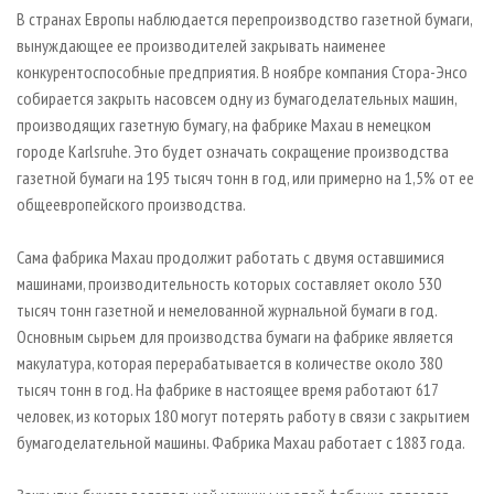
СУШКА ДРЕВЕСИНЫ
ПЕРСОНЫ
КОНТАКТЫ
РЕКЛАМА
В странах Европы наблюдается перепроизводство газетной бумаги,
вынуждающее ее производителей закрывать наименее
ПРОИЗВОДСТВО ДРЕВЕСНЫХ ПЛИТ
МОБИЛЬНЫЕ ВЫСТАВКИ
РЕКЛАМА НА САЙТЕ
конкурентоспособные предприятия. В ноябре компания Стора-Энсо
ДЕРЕВЯННОЕ ДОМОСТРОЕНИЕ
ОФИЦИАЛЬНЫЕ ДЕЛЕГАЦИИ
собирается закрыть насовсем одну из бумагоделательных машин,
ПРОИЗВОДСТВО МЕБЕЛИ
производящих газетную бумагу, на фабрике Maxau в немецком
ПРИОРИТЕТНЫЕ ИНВЕСТПРОЕКТЫ
городе Karlsruhe. Это будет означать сокращение производства
БИОЭНЕРГЕТИКА
RUSSIAN FORESTRY REVIEW
газетной бумаги на 195 тысяч тонн в год, или примерно на 1,5% от ее
ЦБП
ГАЗЕТА ЛЕСПРОМФОРУМ
общеевропейского производства.
ИНСТРУМЕНТ И МАТЕРИАЛЫ
БИБЛИОТЕКА СПЕЦИАЛИСТА
Сама фабрика Maxau продолжит работать с двумя оставшимися
машинами, производительность которых составляет около 530
тысяч тонн газетной и немелованной журнальной бумаги в год.
Основным сырьем для производства бумаги на фабрике является
макулатура, которая перерабатывается в количестве около 380
тысяч тонн в год. На фабрике в настоящее время работают 617
человек, из которых 180 могут потерять работу в связи с закрытием
бумагоделательной машины. Фабрика Maxau работает с 1883 года.