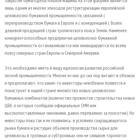
Закрытие бумагоделательной машины на этой фабрике является
лишь одним из многих эпизодов реструктуризации европейской
целлюлозно-бумажной промышленности, связанной с
перепроизводством бумаги в Европе и с конкуренцией с более
дешевой продукцией стран тропического пояса Земли. Наименее
конкурентоспособные предприятия целлюлозно-бумажной
промышленности останавливаются или ликвидируются по всему
поясу северных стран Европы и Северной Америки.
Это необходимо иметь в виду идеологам развития российской
лесной промышленности. Многие из них до сих пор витают в облаках
и предполагают, что какие-то инвесторы неизбежно появятся и
понастроят в нашей стране множество новых целлюлозно-
бумажных комбинатов (количество прожектов строительства новых
ЦБК, о которых сообщали официальные СМИ или
высокопоставленные чиновники, давно перевалило за полсотни). Но
инвесторы пока так и не появились: в условиях сокращающегося
рынка бумаги и растущих объемов производства сырья для
целлюлозы в тропиках и субтропиках они не слишком торопятся