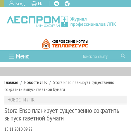
Вход
EN
☰ Меню
ГЛАВНАЯ
РУБРИКИ И ТЕМЫ
Главная
Новости ЛПК
Stora Enso планирует существенно
РУБРИКИ ЖУРНАЛА
НОВОСТИ
сократить выпуск газетной бумаги
ЛЕСНОЕ ХОЗЯЙСТВО
КАЛЕНДАРЬ СОБЫТИЙ
ПРОЕКТЫ ЛПИ
НОВОСТИ ЛПК
ЛЕСОЗАГОТОВКА
НОВОСТИ ЛПК
АНАЛИТИКА
АРХИВ
Stora Enso планирует существенно сократить
ЛЕСОПИЛЕНИЕ
НОВОСТИ ЖУРНАЛА
ПРЕДПРИЯТИЯ ЛПК
АРХИВ ЖУРНАЛОВ
выпуск газетной бумаги
О ЖУРНАЛЕ
ДЕРЕВООБРАБОТКА
НОВОСТИ КОМПАНИЙ
ЛЕСНЫЕ РЕГИОНЫ РОССИИ
СТАТЬИ
ПОДПИСКА
РЕКЛАМОДАТЕЛЯМ
15.11.2010 09:22