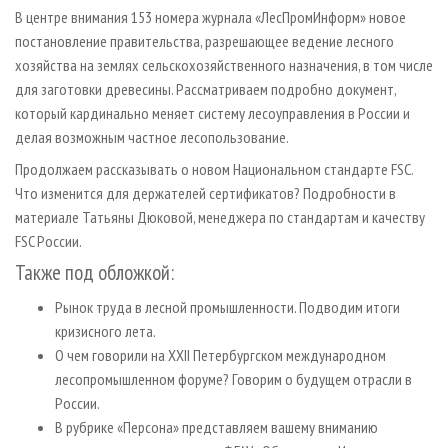
СУШКА ДРЕВЕСИНЫ
ПЕРСОНЫ
КОНТАКТЫ
РЕКЛАМА
В центре внимания 153 номера журнала «ЛесПромИнформ» новое
постановление правительства, разрешающее ведение лесного
ПРОИЗВОДСТВО ДРЕВЕСНЫХ ПЛИТ
МОБИЛЬНЫЕ ВЫСТАВКИ
РЕКЛАМА НА САЙТЕ
хозяйства на землях сельскохозяйственного назначения, в том числе
ДЕРЕВЯННОЕ ДОМОСТРОЕНИЕ
ОФИЦИАЛЬНЫЕ ДЕЛЕГАЦИИ
для заготовки древесины. Рассматриваем подробно документ,
ПРОИЗВОДСТВО МЕБЕЛИ
который кардинально меняет систему лесоуправления в России и
ПРИОРИТЕТНЫЕ ИНВЕСТПРОЕКТЫ
делая возможным частное лесопользование.
БИОЭНЕРГЕТИКА
RUSSIAN FORESTRY REVIEW
Продолжаем рассказывать о новом Национальном стандарте FSC.
ЦБП
ГАЗЕТА ЛЕСПРОМФОРУМ
Что изменится для держателей сертификатов? Подробности в
ИНСТРУМЕНТ И МАТЕРИАЛЫ
БИБЛИОТЕКА СПЕЦИАЛИСТА
материале Татьяны Дюковой, менеджера по стандартам и качеству
FSC России.
Также под обложкой:
Рынок труда в лесной промышленности. Подводим итоги
кризисного лета.
О чем говорили на XXII Петербургском международном
лесопромышленном форуме? Говорим о будущем отрасли в
России.
В рубрике «Персона» представляем вашему вниманию