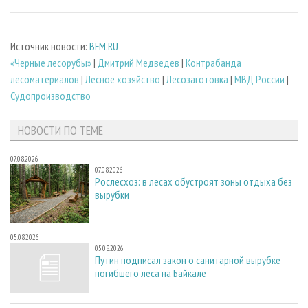
Источник новости:
BFM.RU
«Черные лесорубы»
|
Дмитрий Медведев
|
Контрабанда
лесоматериалов
|
Лесное хозяйство
|
Лесозаготовка
|
МВД России
|
Судопроизводство
НОВОСТИ ПО ТЕМЕ
07.08.2026
07.08.2026
Рослесхоз: в лесах обустроят зоны отдыха без
вырубки
05.08.2026
05.08.2026
Путин подписал закон о санитарной вырубке
погибшего леса на Байкале