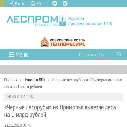
Вход
EN
☰ Меню
ГЛАВНАЯ
РУБРИКИ И ТЕМЫ
Главная
Новости ЛПК
«Черные лесорубы» из Приморья вывезли
РУБРИКИ ЖУРНАЛА
НОВОСТИ
леса на 1 млрд рублей
ЛЕСНОЕ ХОЗЯЙСТВО
КАЛЕНДАРЬ СОБЫТИЙ
ПРОЕКТЫ ЛПИ
НОВОСТИ ЛПК
ЛЕСОЗАГОТОВКА
НОВОСТИ ЛПК
АНАЛИТИКА
АРХИВ
«Черные лесорубы» из Приморья вывезли леса
ЛЕСОПИЛЕНИЕ
НОВОСТИ ЖУРНАЛА
ПРЕДПРИЯТИЯ ЛПК
АРХИВ ЖУРНАЛОВ
на 1 млрд рублей
О ЖУРНАЛЕ
ДЕРЕВООБРАБОТКА
НОВОСТИ КОМПАНИЙ
ЛЕСНЫЕ РЕГИОНЫ РОССИИ
СТАТЬИ
ПОДПИСКА
РЕКЛАМОДАТЕЛЯМ
22.11.2010 07:46