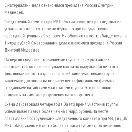
СУШКА ДРЕВЕСИНЫ
ПЕРСОНЫ
КОНТАКТЫ
РЕКЛАМА
С материалами дела ознакомился президент России Дмитрий
Медведев.
ПРОИЗВОДСТВО ДРЕВЕСНЫХ ПЛИТ
МОБИЛЬНЫЕ ВЫСТАВКИ
РЕКЛАМА НА САЙТЕ
Следственный комитет при МВД России проводит расследование
ДЕРЕВЯННОЕ ДОМОСТРОЕНИЕ
ОФИЦИАЛЬНЫЕ ДЕЛЕГАЦИИ
уголовного дела, которое возбуждено против участников
ПРОИЗВОДСТВО МЕБЕЛИ
ПРИОРИТЕТНЫЕ ИНВЕСТПРОЕКТЫ
преступной группы из 9 человек. Их обвиняют в контрабанде леса на
БИОЭНЕРГЕТИКА
1 млрд рублей. С материалами дела ознакомлен президент России
RUSSIAN FORESTRY REVIEW
Дмитрий Медведев.
ЦБП
ГАЗЕТА ЛЕСПРОМФОРУМ
По версии следствия, обвиняемые скупали лес у российских
ИНСТРУМЕНТ И МАТЕРИАЛЫ
БИБЛИОТЕКА СПЕЦИАЛИСТА
предприятий, которые нарушали квоты по вырубке. После этого
фиктивные фирмы, созданные российскими участниками группы,
заключали договоры на поставку леса с фиктивными фирмами,
созданными китайскими участниками группы. Это позволяло
получать на таможне разрешения на экспорт леса.
Схема действовала четыре года. За это время участники группы
успели вывезти леса более чем на 1 млрд рублей. На месте
преступления сотрудниками Следственного комитета при МВД и ДЭБ
МВД обнаружено и изъято более 27 тысяч кубометров незаконно