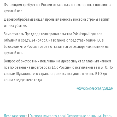
СУШКА ДРЕВЕСИНЫ
ПЕРСОНЫ
КОНТАКТЫ
РЕКЛАМА
Финляндия требует от России отказаться от экспортных пошлин на
круглый лес.
ПРОИЗВОДСТВО ДРЕВЕСНЫХ ПЛИТ
МОБИЛЬНЫЕ ВЫСТАВКИ
РЕКЛАМА НА САЙТЕ
Деревообрабатывающая промышленность востока страны терпит
ДЕРЕВЯННОЕ ДОМОСТРОЕНИЕ
ОФИЦИАЛЬНЫЕ ДЕЛЕГАЦИИ
от них убытки.
ПРОИЗВОДСТВО МЕБЕЛИ
ПРИОРИТЕТНЫЕ ИНВЕСТПРОЕКТЫ
Заместитель Председателя правительства РФ Игорь Шувалов
БИОЭНЕРГЕТИКА
RUSSIAN FORESTRY REVIEW
объявил в среду, 24 ноября, на встрече с представителями ЕС в
Брюсселе, что Россия готова отказаться от экспортных пошлин на
ЦБП
ГАЗЕТА ЛЕСПРОМФОРУМ
круглый лес.
ИНСТРУМЕНТ И МАТЕРИАЛЫ
БИБЛИОТЕКА СПЕЦИАЛИСТА
Вопрос об экспортных пошлинах на древесину стал главным камнем
преткновения на переговорах ЕС с Россией о вступлении ее в ВТО. По
словам Шувалова, его страна стремится вступить в члены ВТО до
конца следующего года.
«
Комсомольская правда
»
Лесозаготовка
|
Экспорт круглого леса
|
Экспортные пошлины
|
Игорь