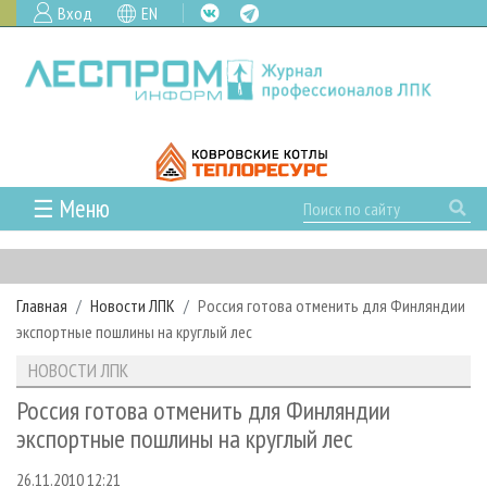
Вход
EN
☰ Меню
ГЛАВНАЯ
РУБРИКИ И ТЕМЫ
Главная
Новости ЛПК
Россия готова отменить для Финляндии
РУБРИКИ ЖУРНАЛА
НОВОСТИ
экспортные пошлины на круглый лес
ЛЕСНОЕ ХОЗЯЙСТВО
КАЛЕНДАРЬ СОБЫТИЙ
ПРОЕКТЫ ЛПИ
НОВОСТИ ЛПК
ЛЕСОЗАГОТОВКА
НОВОСТИ ЛПК
АНАЛИТИКА
АРХИВ
Россия готова отменить для Финляндии
ЛЕСОПИЛЕНИЕ
НОВОСТИ ЖУРНАЛА
ПРЕДПРИЯТИЯ ЛПК
АРХИВ ЖУРНАЛОВ
экспортные пошлины на круглый лес
О ЖУРНАЛЕ
ДЕРЕВООБРАБОТКА
НОВОСТИ КОМПАНИЙ
ЛЕСНЫЕ РЕГИОНЫ РОССИИ
СТАТЬИ
ПОДПИСКА
РЕКЛАМОДАТЕЛЯМ
26.11.2010 12:21