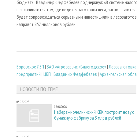
бюджеты. Владимир Федфебелев подчеркнул: «В системе налогов
выплачиваются там, где ведется заготовка леса, располагаются 
будет сопровождаться серьезными инвестициями в лесозаготовит
направят 857 миллионов рублей.
Боровское ЛЗП
|
ЗАО «Агросервис «Вилегодское»
|
Лесозаготовка
предприятий
|
ЦБП
|
Владимир Федфебелев
|
Архангельская обла
НОВОСТИ ПО ТЕМЕ
05.08.2026
05.08.2026
Набережночелнинский КБК построит новую
бумажную фабрику за 3 млрд рублей
04.08.2026