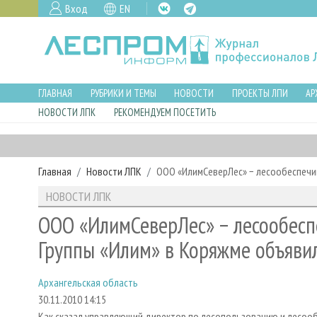
Вход
EN
ГЛАВНАЯ
РУБРИКИ И ТЕМЫ
НОВОСТИ
ПРОЕКТЫ ЛПИ
АР
НОВОСТИ ЛПК
РЕКОМЕНДУЕМ ПОСЕТИТЬ
Главная
Новости ЛПК
ООО «ИлимСеверЛес» − лесообеспечи
НОВОСТИ ЛПК
ООО «ИлимСеверЛес» − лесообесп
Группы «Илим» в Коряжме объяви
Архангельская область
30.11.2010 14:15
Как сказал управляющий директор по лесопользованию и лесоо