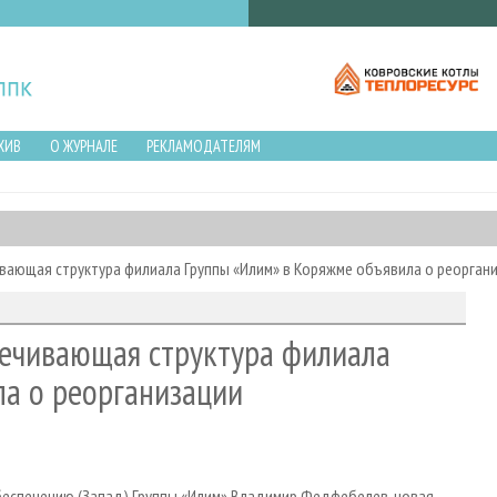
ХИВ
О ЖУРНАЛЕ
РЕКЛАМОДАТЕЛЯМ
вающая структура филиала Группы «Илим» в Коряжме объявила о реорган
ечивающая структура филиала
ла о реорганизации
беспечению (Запад) Группы «Илим» Владимир Федфебелев, новая