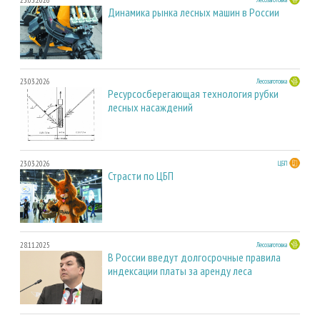
Динамика рынка лесных машин в России
23.03.2026
Лесозаготовка
Ресурсосберегающая технология рубки
лесных насаждений
23.03.2026
ЦБП
Страсти по ЦБП
28.11.2025
Лесозаготовка
В России введут долгосрочные правила
индексации платы за аренду леса