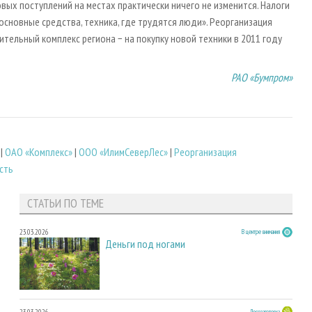
ых поступлений на местах практически ничего не изменится. Налоги
основные средства, техника, где трудятся люди». Реорганизация
ельный комплекс региона − на покупку новой техники в 2011 году
РАО
«
Бумпром
»
|
ОАО «Комплекс»
|
ООО «ИлимСеверЛес»
|
Реорганизация
сть
СТАТЬИ ПО ТЕМЕ
23.03.2026
В центре внимания
Деньги под ногами
23.03.2026
Лесозаготовка