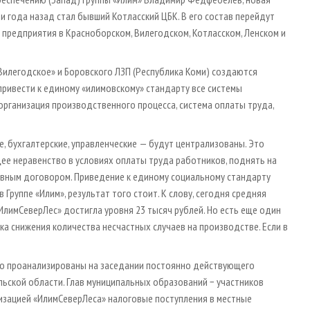
и года назад стал бывший Котласский ЦБК. В его состав перейдут
предприятия в Красноборском, Вилегодском, Котласском, Ленском и
«Вилегодское» и Боровского ЛЗП (Республика Коми) создаются
 привести к единому «илимовскому» стандарту все системы
 организация производственного процесса, система оплаты труда,
е, бухгалтерские, управленческие — будут централизованы. Это
е неравенство в условиях оплаты труда работников, поднять на
ивным договором. Приведение к единому социальному стандарту
Группе «Илим», результат того стоит. К слову, сегодня средняя
лимСеверЛес» достигла уровня 23 тысяч рублей. Но есть еще один
а снижения количества несчастных случаев на производстве. Если в
но проанализированы на заседании постоянно действующего
ьской области. Глав муниципальных образований − участников
анизацией «ИлимСеверЛеса» налоговые поступления в местные