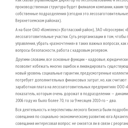
производственная структура будет филиалом компании, каким тр
собственные подразделения (сегодня это лесозаготовительные 
Верхнетоемском районах).
А на базе ОАО «Комплекс» (Котласский район), ЗАО «Агросервис 
лесозаготовительные участки. Суть реорганизации в том, чтобы
управления, убрать «разночтения» в таких важных вопросах, как
вопросы безопасности, работа с кадровым резервом.
Другими словами, все основные функции − кадровые, юридически
позволит избежать многих ошибок и ликвидировать существующе
новый уровень социальные гарантии, предусмотренные коллект
потребует дополнительных финансовых затрат, но, как считают в 
заработная плата на лесозаготовительных предприятиях ООО «И
показатель, которым очень дорожат в подразделении — динамик
2006 году их было более 70, то за 9 месяцев 2010-го − два.
Вся деятельность и перспективы лесного бизнеса были подроб
совещания по социально-экономическому развитию юга Архангел
совещания интересовал вопрос: не снизятся ли в связи с реорг