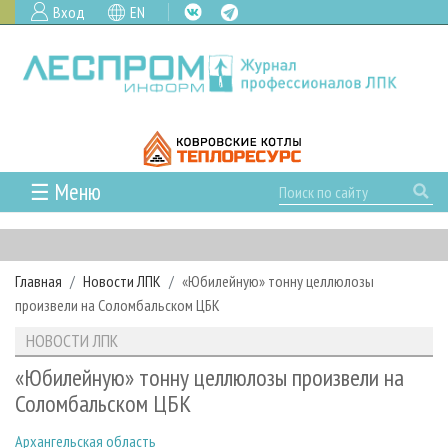
Вход
EN
☰ Меню
ГЛАВНАЯ
РУБРИКИ И ТЕМЫ
Главная
Новости ЛПК
«Юбилейную» тонну целлюлозы
РУБРИКИ ЖУРНАЛА
НОВОСТИ
произвели на Соломбальском ЦБК
ЛЕСНОЕ ХОЗЯЙСТВО
КАЛЕНДАРЬ СОБЫТИЙ
ПРОЕКТЫ ЛПИ
НОВОСТИ ЛПК
ЛЕСОЗАГОТОВКА
НОВОСТИ ЛПК
АНАЛИТИКА
АРХИВ
«Юбилейную» тонну целлюлозы произвели на
ЛЕСОПИЛЕНИЕ
НОВОСТИ ЖУРНАЛА
ПРЕДПРИЯТИЯ ЛПК
АРХИВ ЖУРНАЛОВ
Соломбальском ЦБК
О ЖУРНАЛЕ
ДЕРЕВООБРАБОТКА
НОВОСТИ КОМПАНИЙ
ЛЕСНЫЕ РЕГИОНЫ РОССИИ
СТАТЬИ
ПОДПИСКА
РЕКЛАМОДАТЕЛЯМ
Архангельская область