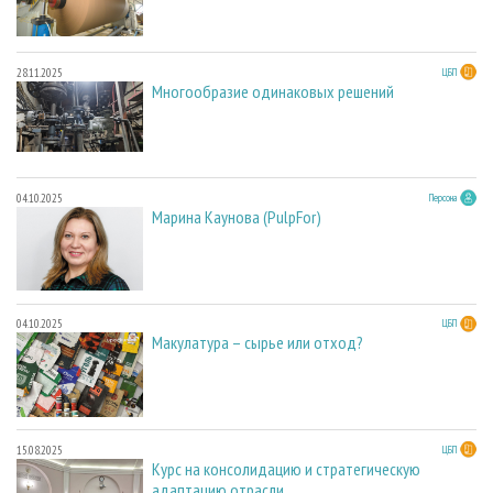
28.11.2025
ЦБП
Многообразие одинаковых решений
04.10.2025
Персона
Марина Каунова (PulpFor)
04.10.2025
ЦБП
Макулатура – сырье или отход?
15.08.2025
ЦБП
Курс на консолидацию и стратегическую
адаптацию отрасли