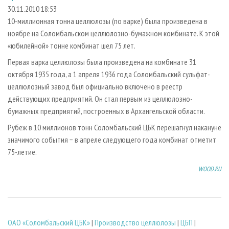
СУШКА ДРЕВЕСИНЫ
ПЕРСОНЫ
КОНТАКТЫ
РЕКЛАМА
30.11.2010 18:53
10-миллионная тонна целлюлозы (по варке) была произведена в
ПРОИЗВОДСТВО ДРЕВЕСНЫХ ПЛИТ
МОБИЛЬНЫЕ ВЫСТАВКИ
РЕКЛАМА НА САЙТЕ
ноябре на Соломбальском целлюлозно-бумажном комбинате. К этой
ДЕРЕВЯННОЕ ДОМОСТРОЕНИЕ
ОФИЦИАЛЬНЫЕ ДЕЛЕГАЦИИ
«юбилейной» тонне комбинат шел 75 лет.
ПРОИЗВОДСТВО МЕБЕЛИ
ПРИОРИТЕТНЫЕ ИНВЕСТПРОЕКТЫ
Первая варка целлюлозы была произведена на комбинате 31
БИОЭНЕРГЕТИКА
октября 1935 года, а 1 апреля 1936 года Соломбальский сульфат-
RUSSIAN FORESTRY REVIEW
целлюлозный завод был официально включено в реестр
ЦБП
ГАЗЕТА ЛЕСПРОМФОРУМ
действующих предприятий. Он стал первым из целлюлозно-
ИНСТРУМЕНТ И МАТЕРИАЛЫ
БИБЛИОТЕКА СПЕЦИАЛИСТА
бумажных предприятий, построенных в Архангельской области.
Рубеж в 10 миллионов тонн Соломбальский ЦБК перешагнул накануне
значимого события − в апреле следующего года комбинат отметит
75-летие.
WOOD.RU
ОАО «Соломбальский ЦБК»
|
Производство целлюлозы
|
ЦБП
|