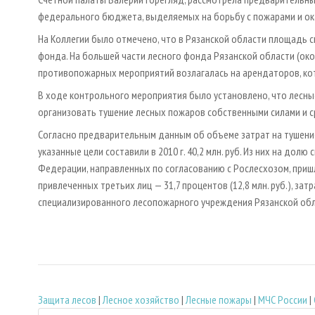
федерального бюджета, выделяемых на борьбу с пожарами и о
На Коллегии было отмечено, что в Рязанской области площадь 
фонда. На большей части лесного фонда Рязанской области (ок
противопожарных мероприятий возлагалась на арендаторов, ко
В ходе контрольного мероприятия было установлено, что лесны
организовать тушение лесных пожаров собственными силами и с
Согласно предварительным данным об объеме затрат на тушение
указанные цели составили в 2010 г. 40,2 млн. руб. Из них на д
Федерации, направленных по согласованию с Рослесхозом, пришло
привлеченных третьих лиц — 31,7 процентов (12,8 млн. руб.), затр
специализированного лесопожарного учреждения Рязанской област
Защита лесов
|
Лесное хозяйство
|
Лесные пожары
|
МЧС России
|