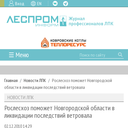
Вход
EN
☰ Меню
ГЛАВНАЯ
РУБРИКИ И ТЕМЫ
Главная
Новости ЛПК
Рослесхоз поможет Новгородской
РУБРИКИ ЖУРНАЛА
НОВОСТИ
области в ликвидации последствий ветровала
ЛЕСНОЕ ХОЗЯЙСТВО
КАЛЕНДАРЬ СОБЫТИЙ
ПРОЕКТЫ ЛПИ
НОВОСТИ ЛПК
ЛЕСОЗАГОТОВКА
НОВОСТИ ЛПК
АНАЛИТИКА
АРХИВ
Рослесхоз поможет Новгородской области в
ЛЕСОПИЛЕНИЕ
НОВОСТИ ЖУРНАЛА
ПРЕДПРИЯТИЯ ЛПК
АРХИВ ЖУРНАЛОВ
ликвидации последствий ветровала
О ЖУРНАЛЕ
ДЕРЕВООБРАБОТКА
НОВОСТИ КОМПАНИЙ
ЛЕСНЫЕ РЕГИОНЫ РОССИИ
СТАТЬИ
ПОДПИСКА
РЕКЛАМОДАТЕЛЯМ
02.12.2010 14:29