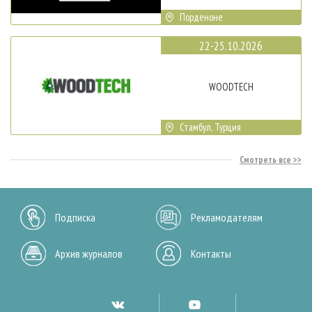
Порденоне
22-25.10.2026
WOODTECH
Стамбул, Турция
Смотреть все
Подписка
Рекламодателям
Архив журналов
Контакты