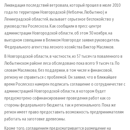
СУШКА ДРЕВЕСИНЫ
ПЕРСОНЫ
КОНТАКТЫ
РЕКЛАМА
Ликвидация последствий ветровала, который прошел в июле 2010
года по территории Новгородской (Неболчи, Любытино) и
ПРОИЗВОДСТВО ДРЕВЕСНЫХ ПЛИТ
МОБИЛЬНЫЕ ВЫСТАВКИ
РЕКЛАМА НА САЙТЕ
Ленинградской областей, вызывает серьезное беспокойство у
ДЕРЕВЯННОЕ ДОМОСТРОЕНИЕ
ОФИЦИАЛЬНЫЕ ДЕЛЕГАЦИИ
руководства Рослесхоза. Как сообщили в пресс-центре
ПРОИЗВОДСТВО МЕБЕЛИ
администрации Новгородской области, об этом 30 ноября, на
ПРИОРИТЕТНЫЕ ИНВЕСТПРОЕКТЫ
выездном совещании в Великом Новгороде заявил руководитель
БИОЭНЕРГЕТИКА
RUSSIAN FORESTRY REVIEW
Федерального агентства лесного хозяйства Виктор Масляков.
ЦБП
ГАЗЕТА ЛЕСПРОМФОРУМ
В Новгородской области, в частности, из 57 тысяч га поваленного в
ИНСТРУМЕНТ И МАТЕРИАЛЫ
БИБЛИОТЕКА СПЕЦИАЛИСТА
Любытинском районе леса обследовано пока всего 9 тысяч га. По
словам Маслякова, без поддержки, в том числе и финансовой,
региону не справиться с проблемой. Он заявил, что в ближайшее
время Рослесхоз намерен подписать соглашение о сотрудничестве с
администрацией Новгородской области, в котором будет
предусмотрено софинансирование проведения работ как со
стороны федерального бюджета, так и регионального. Пока же
регион имеет право предоставить возможность предпринимателям
работать на заготовке древесины.
Кроме того, соглашением предусматривается размещение на