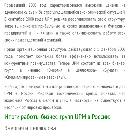
СУШКА ДРЕВЕСИНЫ
ПЕРСОНЫ
КОНТАКТЫ
РЕКЛАМА
Прошедший 2008 год характеризовался высокими ценами на
древесное сырье и быстро ухудшающейся экономической ситуацией.
ПРОИЗВОДСТВО ДРЕВЕСНЫХ ПЛИТ
МОБИЛЬНЫЕ ВЫСТАВКИ
РЕКЛАМА НА САЙТЕ
В сентябре 2008 года UPM решила реорганизовать свою структуру,
ДЕРЕВЯННОЕ ДОМОСТРОЕНИЕ
ОФИЦИАЛЬНЫЕ ДЕЛЕГАЦИИ
закрыть наименее прибыльные из своих целлюлозных и бумажных
ПРОИЗВОДСТВО МЕБЕЛИ
предприятий в Финляндии, а также оптимизировать работу всех
ПРИОРИТЕТНЫЕ ИНВЕСТПРОЕКТЫ
своих подразделений и функций.
БИОЭНЕРГЕТИКА
RUSSIAN FORESTRY REVIEW
Новая организационная структура, действующая с 1 декабря 2008
ЦБП
ГАЗЕТА ЛЕСПРОМФОРУМ
года, помогает компании более эффективно использовать ее
ИНСТРУМЕНТ И МАТЕРИАЛЫ
БИБЛИОТЕКА СПЕЦИАЛИСТА
конкурентные преимущества. Теперь UPM состоит из трех бизнес-
групп, а именно: «Энергия и целлюлоза», «Бумага» и
«Специализированные материалы».
2008 год был непростым и для российского лесного комплекса, и для
UPM в России. Мировой экономический кризис показал, что
экономика России в целом и ЛПК, в частности, не существуют в
изоляции от мировых процессов.
Итоги работы бизнес-групп UPM в России:
Энергия и целлюлоза