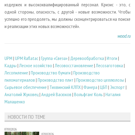
издержек и высококвалифицированный персонал. Кризис - это, с
одной стороны, опасность, с другой - новые возможности. Чтобы
успешно его преодолеть, мы должны сконцентрироваться на поиске
и реализации этих новых возможностей».
wood.ru
UPM
|
UPM Raflatac
|
Группа «Свеза»
|
Деревообработка
|
Итоги
|
Кадры
|
Лесное хозяйство
|
Лесовосстановление
|
Лесозаготовка
|
Лесопиление
|
Производство бумаги
|
Производство
пиломатериалов
|
Производство плит
|
Производство целлюлозы
|
Сырьевое обеспечение
|
Тихвинский КЛПХ
|
Фанера
|
ЦБП
|
Экспорт
|
Анатолий Жуковец
|
Андрей Васюков
|
Вольфганг Коль
|
Наталия
Малашенко
НОВОСТИ ПО ТЕМЕ
07.08.2026
07.08.2026