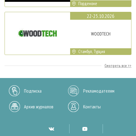
Порденоне
22-25.10.2026
WOODTECH
Стамбул, Турция
Смотреть все
Подписка
Рекламодателям
Архив журналов
Контакты