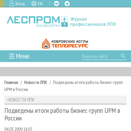
Вход
EN
☰ Меню
ГЛАВНАЯ
РУБРИКИ И ТЕМЫ
Главная
Новости ЛПК
Подведены итоги работы бизнес-групп
РУБРИКИ ЖУРНАЛА
НОВОСТИ
UPM в России
ЛЕСНОЕ ХОЗЯЙСТВО
КАЛЕНДАРЬ СОБЫТИЙ
ПРОЕКТЫ ЛПИ
НОВОСТИ ЛПК
ЛЕСОЗАГОТОВКА
НОВОСТИ ЛПК
АНАЛИТИКА
АРХИВ
Подведены итоги работы бизнес-групп UPM в
ЛЕСОПИЛЕНИЕ
НОВОСТИ ЖУРНАЛА
ПРЕДПРИЯТИЯ ЛПК
АРХИВ ЖУРНАЛОВ
России
О ЖУРНАЛЕ
ДЕРЕВООБРАБОТКА
НОВОСТИ КОМПАНИЙ
ЛЕСНЫЕ РЕГИОНЫ РОССИИ
СТАТЬИ
ПОДПИСКА
РЕКЛАМОДАТЕЛЯМ
04.03.2009 18:07