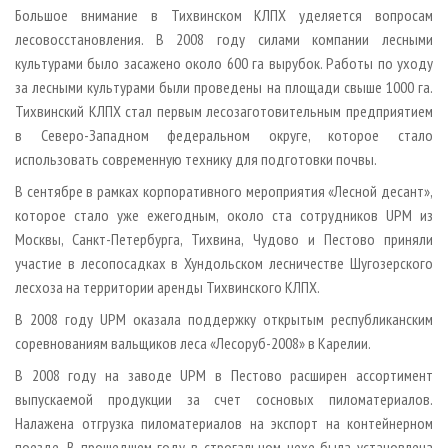
Большое внимание в Тихвинском КЛПХ уделяется вопросам
лесовосстановления. В 2008 году силами компании лесными
культурами было засажено около 600 га вырубок. Работы по уходу
за лесными культурами были проведены на площади свыше 1000 га.
Тихвинский КЛПХ стал первым лесозаготовительным предприятием
в Северо-Западном федеральном округе, которое стало
использовать современную технику для подготовки почвы.
В сентябре в рамках корпоративного мероприятия «Лесной десант»,
которое стало уже ежегодным, около ста сотрудников UPM из
Москвы, Санкт-Петербурга, Тихвина, Чудово и Пестово приняли
участие в лесопосадках в Хундольском лесничестве Шугозерского
лесхоза на территории аренды Тихвинского КЛПХ.
В 2008 году UPM оказала поддержку открытым республиканским
соревнованиям вальщиков леса «Лесоруб-2008» в Карелии.
В 2008 году на заводе UPM в Пестово расширен ассортимент
выпускаемой продукции за счет сосновых пиломатериалов.
Налажена отгрузка пиломатериалов на экспорт на контейнерном
поезде. В прошедшем году в строгальном цехе была установлена