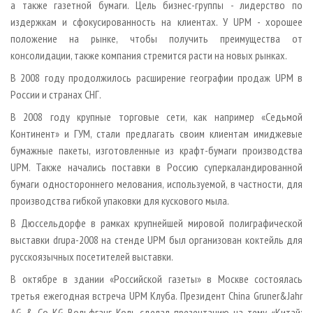
а также газетной бумаги. Цель бизнес-группы - лидерство по
издержкам и сфокусированность на клиентах. У UPM - хорошее
положение на рынке, чтобы получить преимущества от
консолидации, также компания стремится расти на новых рынках.
В 2008 году продолжилось расширение географии продаж UPM в
России и странах СНГ.
В 2008 году крупные торговые сети, как например «Седьмой
Континент» и ГУМ, стали предлагать своим клиентам имиджевые
бумажные пакеты, изготовленные из крафт-бумаги производства
UPM. Также начались поставки в Россию суперкаландированной
бумаги одностороннего мелования, используемой, в частности, для
производства гибкой упаковки для кускового мыла.
В Дюссельдорфе в рамках крупнейшей мировой полиграфической
выставки drupa-2008 на стенде UPM был организован коктейль для
русскоязычных посетителей выставки.
В октябре в здании «Российской газеты» в Москве состоялась
третья ежегодная встреча UPM Клуба. Президент China Gruner&Jahr
AG & Co KG Вольфганг Коль сделал презентацию на тему «Китай: