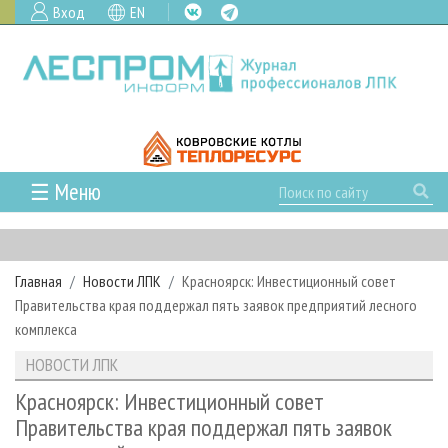
Вход
EN
☰ Меню
ГЛАВНАЯ
РУБРИКИ И ТЕМЫ
Главная
Новости ЛПК
Красноярск: Инвестиционный совет
РУБРИКИ ЖУРНАЛА
НОВОСТИ
Правительства края поддержал пять заявок предприятий лесного
ЛЕСНОЕ ХОЗЯЙСТВО
КАЛЕНДАРЬ СОБЫТИЙ
комплекса
ПРОЕКТЫ ЛПИ
ЛЕСОЗАГОТОВКА
НОВОСТИ ЛПК
АНАЛИТИКА
НОВОСТИ ЛПК
АРХИВ
ЛЕСОПИЛЕНИЕ
НОВОСТИ ЖУРНАЛА
ПРЕДПРИЯТИЯ ЛПК
АРХИВ ЖУРНАЛОВ
Красноярск: Инвестиционный совет
О ЖУРНАЛЕ
Правительства края поддержал пять заявок
ДЕРЕВООБРАБОТКА
НОВОСТИ КОМПАНИЙ
ЛЕСНЫЕ РЕГИОНЫ РОССИИ
СТАТЬИ
ПОДПИСКА
РЕКЛАМОДАТЕЛЯМ