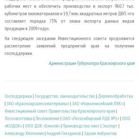
рабочих мест и обеспечить производство и экспорт 960,7 тыс.
кубометров пиломатериалов и 19,7 млн. квадратных метров ДВП, что
составляет порядка 73% от плана экспорта данных видов
продукции в 2009 году».
На следующем заседании Инвестиционного совета продолжится
рассмотрение заявлений предприятий края на получение
господдержки.
Администрация Губернатора Красноярского края
Господдержка
|
Государство, законодательство
|
Деревообработка
|
ЗАО «Красноярсклесоматериалы»
|
ЗАО «Новоенисейский ЛХК»
|
Инвестиционный совет Правительства Красноярского края
|
Лесозаготовка
|
Лесопиление
|
ОАО «Лесосибирский ЛДК №1»
|
ООО
«КОДОК»
|
ООО ДОК «Енисей»
|
Производство плит
|
Экспорт
|
Александр Хлопонин
|
Андрей Гнездилов
|
Эдхам Акбулатов