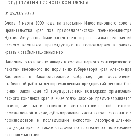
предприятий лесного комплекса
СУШКА ДРЕВЕСИНЫ
ПЕРСОНЫ
КОНТАКТЫ
РЕКЛАМА
05.03.2009 20:20
ПРОИЗВОДСТВО ДРЕВЕСНЫХ ПЛИТ
МОБИЛЬНЫЕ ВЫСТАВКИ
РЕКЛАМА НА САЙТЕ
Вчера, 3 марта 2009 года, на заседании Инвестиционного совета
ДЕРЕВЯННОЕ ДОМОСТРОЕНИЕ
ОФИЦИАЛЬНЫЕ ДЕЛЕГАЦИИ
Правительства края под председательством премьер-министра
ПРОИЗВОДСТВО МЕБЕЛИ
ПРИОРИТЕТНЫЕ ИНВЕСТПРОЕКТЫ
Эдхама Акбулатова были рассмотрены первые заявки предприятий
БИОЭНЕРГЕТИКА
RUSSIAN FORESTRY REVIEW
лесного комплекса, претендующих на господдержку в рамках
краевых стабилизационных мер.
ЦБП
ГАЗЕТА ЛЕСПРОМФОРУМ
Напомним, что в конце января в составе первого «антикризисного
ИНСТРУМЕНТ И МАТЕРИАЛЫ
БИБЛИОТЕКА СПЕЦИАЛИСТА
пакета», внесенного по поручению губернатора края Александра
Хлопонина в Законодательное Собрание, для обеспечения
стабильной работы лесопромышленных предприятий региона был
принят закон края «О государственной поддержке организаций
лесного комплекса края в 2009 году». Законом предусматривается
возмещение части стоимости лесозаготовительной техники,
произведенной в крае, субсидирование части затрат, связанных с
производством и последующим экспортом лесопромышленной
продукции края, а также отсрочка по платежам за пользование
лесными участками.