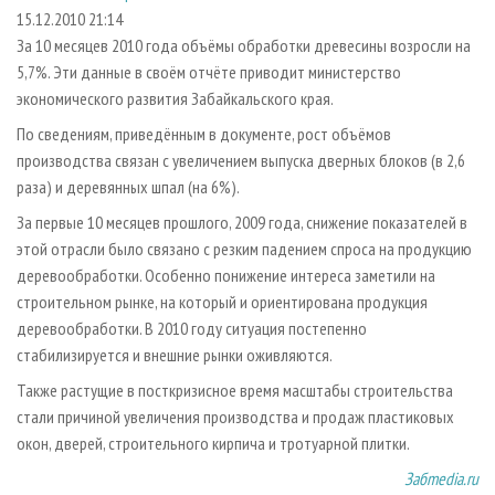
СУШКА ДРЕВЕСИНЫ
ПЕРСОНЫ
КОНТАКТЫ
РЕКЛАМА
15.12.2010 21:14
За 10 месяцев 2010 года объёмы обработки древесины возросли на
ПРОИЗВОДСТВО ДРЕВЕСНЫХ ПЛИТ
МОБИЛЬНЫЕ ВЫСТАВКИ
РЕКЛАМА НА САЙТЕ
5,7%. Эти данные в своём отчёте приводит министерство
ДЕРЕВЯННОЕ ДОМОСТРОЕНИЕ
ОФИЦИАЛЬНЫЕ ДЕЛЕГАЦИИ
экономического развития Забайкальского края.
ПРОИЗВОДСТВО МЕБЕЛИ
ПРИОРИТЕТНЫЕ ИНВЕСТПРОЕКТЫ
По сведениям, приведённым в документе, рост объёмов
БИОЭНЕРГЕТИКА
производства связан с увеличением выпуска дверных блоков (в 2,6
RUSSIAN FORESTRY REVIEW
раза) и деревянных шпал (на 6%).
ЦБП
ГАЗЕТА ЛЕСПРОМФОРУМ
За первые 10 месяцев прошлого, 2009 года, снижение показателей в
ИНСТРУМЕНТ И МАТЕРИАЛЫ
БИБЛИОТЕКА СПЕЦИАЛИСТА
этой отрасли было связано с резким падением спроса на продукцию
деревообработки. Особенно понижение интереса заметили на
строительном рынке, на который и ориентирована продукция
деревообработки. В 2010 году ситуация постепенно
стабилизируется и внешние рынки оживляются.
Также растущие в посткризисное время масштабы строительства
стали причиной увеличения производства и продаж пластиковых
окон, дверей, строительного кирпича и тротуарной плитки.
Забmedia.ru