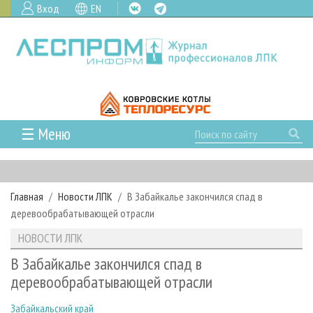
Вход
EN
☰ Меню
ГЛАВНАЯ
РУБРИКИ И ТЕМЫ
Главная
Новости ЛПК
В Забайкалье закончился спад в
РУБРИКИ ЖУРНАЛА
НОВОСТИ
деревообрабатывающей отрасли
ЛЕСНОЕ ХОЗЯЙСТВО
КАЛЕНДАРЬ СОБЫТИЙ
ПРОЕКТЫ ЛПИ
НОВОСТИ ЛПК
ЛЕСОЗАГОТОВКА
НОВОСТИ ЛПК
АНАЛИТИКА
АРХИВ
В Забайкалье закончился спад в
ЛЕСОПИЛЕНИЕ
НОВОСТИ ЖУРНАЛА
ПРЕДПРИЯТИЯ ЛПК
АРХИВ ЖУРНАЛОВ
деревообрабатывающей отрасли
О ЖУРНАЛЕ
ДЕРЕВООБРАБОТКА
НОВОСТИ КОМПАНИЙ
ЛЕСНЫЕ РЕГИОНЫ РОССИИ
СТАТЬИ
ПОДПИСКА
РЕКЛАМОДАТЕЛЯМ
Забайкальский край