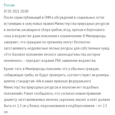
СУШКА ДРЕВЕСИНЫ
ПЕРСОНЫ
КОНТАКТЫ
РЕКЛАМА
Россия
07.05.2021 10:00
ПРОИЗВОДСТВО ДРЕВЕСНЫХ ПЛИТ
МОБИЛЬНЫЕ ВЫСТАВКИ
РЕКЛАМА НА САЙТЕ
После серии публикаций в СМИ и обсуждений в социальных сетях
ДЕРЕВЯННОЕ ДОМОСТРОЕНИЕ
ОФИЦИАЛЬНЫЕ ДЕЛЕГАЦИИ
вступивших в силу новых правил Министерства природных ресурсов
ПРОИЗВОДСТВО МЕБЕЛИ
ПРИОРИТЕТНЫЕ ИНВЕСТПРОЕКТЫ
и экологии, касающихся сбора грибов, ягод, орехов и березового
сока, в ведомстве дали пояснения к ограничениям. В Минприроды
БИОЭНЕРГЕТИКА
RUSSIAN FORESTRY REVIEW
заверяют, что граждане по-прежнему смогут бесплатно
ЦБП
ГАЗЕТА ЛЕСПРОМФОРУМ
заготавливать недревесные лесные ресурсы для собственных нужд.
«Это базовое положение лесного законодательства, которое
ИНСТРУМЕНТ И МАТЕРИАЛЫ
БИБЛИОТЕКА СПЕЦИАЛИСТА
неизменно», – передает издание РБК заявление ведомства.
Кроме того, в Минприроды пояснили, что у обычных граждан,
собирающих грибы, не будут проверять, соответствуют ли размеры
шляпок стандартам: «Ни в каких приказах федерального
Министерства природных ресурсов и экологии нет подобных
положений». Ранее сообщалось, что согласно новым правилам
диаметр заготавливаемых лисичек, сыроежек, маслят и опят должен
быть от 1,5 см, у белых, подосиновиков и подберезовиков – от 2,5
см.