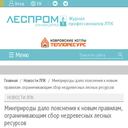
Вход
EN
☰ Меню
ГЛАВНАЯ
РУБРИКИ И ТЕМЫ
Главная
Новости ЛПК
Минприроды дало пояснения к новым
РУБРИКИ ЖУРНАЛА
НОВОСТИ
правилам, ограничивающим сбор недревесных лесных ресурсов
ЛЕСНОЕ ХОЗЯЙСТВО
КАЛЕНДАРЬ СОБЫТИЙ
ПРОЕКТЫ ЛПИ
НОВОСТИ ЛПК
ЛЕСОЗАГОТОВКА
НОВОСТИ ЛПК
АНАЛИТИКА
АРХИВ
Минприроды дало пояснения к новым правилам,
ЛЕСОПИЛЕНИЕ
НОВОСТИ ЖУРНАЛА
ПРЕДПРИЯТИЯ ЛПК
АРХИВ ЖУРНАЛОВ
ограничивающим сбор недревесных лесных
О ЖУРНАЛЕ
ресурсов
ДЕРЕВООБРАБОТКА
НОВОСТИ КОМПАНИЙ
ЛЕСНЫЕ РЕГИОНЫ РОССИИ
СТАТЬИ
ПОДПИСКА
РЕКЛАМОДАТЕЛЯМ