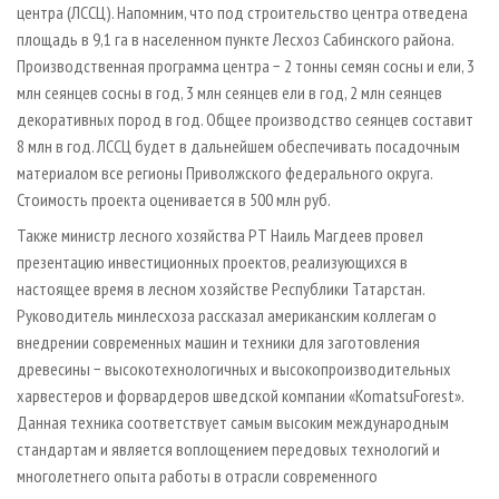
центра (ЛССЦ). Напомним, что под строительство центра отведена
площадь в 9,1 га в населенном пункте Лесхоз Сабинского района.
Производственная программа центра − 2 тонны семян сосны и ели, 3
млн сеянцев сосны в год, 3 млн сеянцев ели в год, 2 млн сеянцев
декоративных пород в год. Общее производство сеянцев составит
8 млн в год. ЛССЦ будет в дальнейшем обеспечивать посадочным
материалом все регионы Приволжского федерального округа.
Стоимость проекта оценивается в 500 млн руб.
Также министр лесного хозяйства РТ Наиль Магдеев провел
презентацию инвестиционных проектов, реализующихся в
настоящее время в лесном хозяйстве Республики Татарстан.
Руководитель минлесхоза рассказал американским коллегам о
внедрении современных машин и техники для заготовления
древесины − высокотехнологичных и высокопроизводительных
харвестеров и форвардеров шведской компании «KomatsuForest».
Данная техника соответствует самым высоким международным
стандартам и является воплощением передовых технологий и
многолетнего опыта работы в отрасли современного