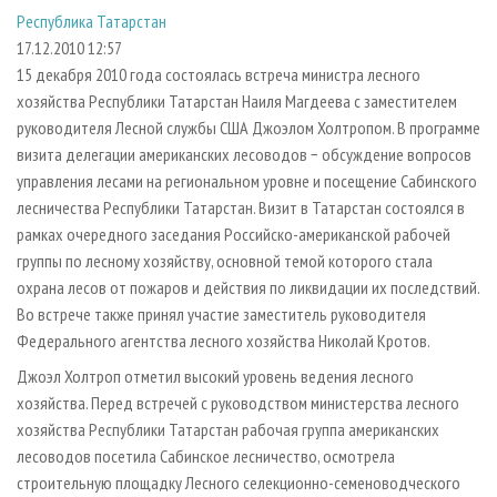
СУШКА ДРЕВЕСИНЫ
ПЕРСОНЫ
КОНТАКТЫ
РЕКЛАМА
Республика Татарстан
17.12.2010 12:57
ПРОИЗВОДСТВО ДРЕВЕСНЫХ ПЛИТ
МОБИЛЬНЫЕ ВЫСТАВКИ
РЕКЛАМА НА САЙТЕ
15 декабря 2010 года состоялась встреча министра лесного
ДЕРЕВЯННОЕ ДОМОСТРОЕНИЕ
ОФИЦИАЛЬНЫЕ ДЕЛЕГАЦИИ
хозяйства Республики Татарстан Наиля Магдеева с заместителем
ПРОИЗВОДСТВО МЕБЕЛИ
ПРИОРИТЕТНЫЕ ИНВЕСТПРОЕКТЫ
руководителя Лесной службы США Джоэлом Холтропом. В программе
визита делегации американских лесоводов − обсуждение вопросов
БИОЭНЕРГЕТИКА
RUSSIAN FORESTRY REVIEW
управления лесами на региональном уровне и посещение Сабинского
ЦБП
ГАЗЕТА ЛЕСПРОМФОРУМ
лесничества Республики Татарстан. Визит в Татарстан состоялся в
рамках очередного заседания Российско-американской рабочей
ИНСТРУМЕНТ И МАТЕРИАЛЫ
БИБЛИОТЕКА СПЕЦИАЛИСТА
группы по лесному хозяйству, основной темой которого стала
охрана лесов от пожаров и действия по ликвидации их последствий.
Во встрече также принял участие заместитель руководителя
Федерального агентства лесного хозяйства Николай Кротов.
Джоэл Холтроп отметил высокий уровень ведения лесного
хозяйства. Перед встречей с руководством министерства лесного
хозяйства Республики Татарстан рабочая группа американских
лесоводов посетила Сабинское лесничество, осмотрела
строительную площадку Лесного селекционно-семеноводческого