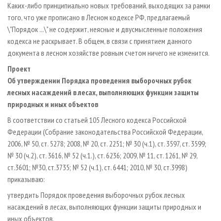
Каких-либо принципиально новых требований, выходящих за рамки
того, что уже прописано в Лесном кодексе РФ, предлагаемый
\"Порядок ...\" не содержит, неясные и двусмысленные положения
кодекса не раскрывает. В общем, в связи с принятием данного
документа в лесном хозяйстве ровным счетом ничего не изменится.
Проект
Об утверждении Порядка проведения выборочных рубок
лесных насаждений в лесах, выполняющих функции защиты
природных и иных объектов
В соответствии со статьей 105 Лесного кодекса Российской
Федерации (Собрание законодательства Российской Федерации,
2006, № 50, ст. 5278; 2008, № 20, ст. 2251; № 30 (ч.1), ст. 3597, ст. 3599;
№ 30 (ч.2), ст. 3616, № 52 (ч.1.), ст. 6236; 2009, № 11, ст. 1261, № 29,
ст.3601; №30, ст.3735; № 52 (ч.1), ст. 6441; 2010, № 30, ст.3998)
приказываю:
утвердить Порядок проведения выборочных рубок лесных
насаждений в лесах, выполняющих функции защиты природных и
иных объектов.