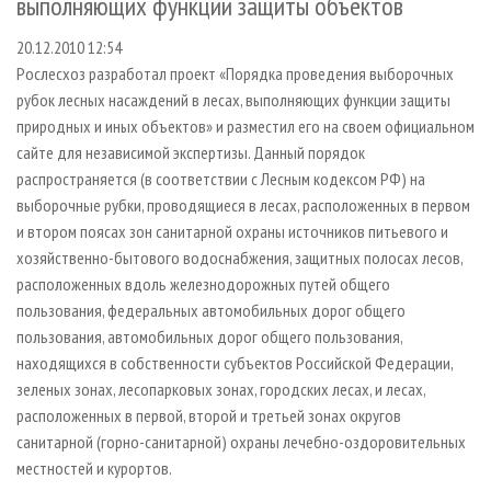
выполняющих функции защиты объектов
СУШКА ДРЕВЕСИНЫ
ПЕРСОНЫ
КОНТАКТЫ
РЕКЛАМА
20.12.2010 12:54
ПРОИЗВОДСТВО ДРЕВЕСНЫХ ПЛИТ
МОБИЛЬНЫЕ ВЫСТАВКИ
РЕКЛАМА НА САЙТЕ
Рослесхоз разработал проект «Порядка проведения выборочных
ДЕРЕВЯННОЕ ДОМОСТРОЕНИЕ
ОФИЦИАЛЬНЫЕ ДЕЛЕГАЦИИ
рубок лесных насаждений в лесах, выполняющих функции защиты
ПРОИЗВОДСТВО МЕБЕЛИ
ПРИОРИТЕТНЫЕ ИНВЕСТПРОЕКТЫ
природных и иных объектов» и разместил его на своем официальном
сайте для независимой экспертизы. Данный порядок
БИОЭНЕРГЕТИКА
RUSSIAN FORESTRY REVIEW
распространяется (в соответствии с Лесным кодексом РФ) на
ЦБП
ГАЗЕТА ЛЕСПРОМФОРУМ
выборочные рубки, проводящиеся в лесах, расположенных в первом
и втором поясах зон санитарной охраны источников питьевого и
ИНСТРУМЕНТ И МАТЕРИАЛЫ
БИБЛИОТЕКА СПЕЦИАЛИСТА
хозяйственно-бытового водоснабжения, защитных полосах лесов,
расположенных вдоль железнодорожных путей общего
пользования, федеральных автомобильных дорог общего
пользования, автомобильных дорог общего пользования,
находящихся в собственности субъектов Российской Федерации,
зеленых зонах, лесопарковых зонах, городских лесах, и лесах,
расположенных в первой, второй и третьей зонах округов
санитарной (горно-санитарной) охраны лечебно-оздоровительных
местностей и курортов.