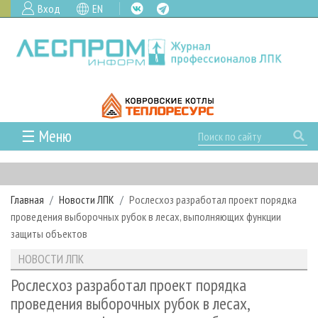
Вход
EN
☰ Меню
ГЛАВНАЯ
РУБРИКИ И ТЕМЫ
Главная
Новости ЛПК
Рослесхоз разработал проект порядка
РУБРИКИ ЖУРНАЛА
НОВОСТИ
проведения выборочных рубок в лесах, выполняющих функции
ЛЕСНОЕ ХОЗЯЙСТВО
КАЛЕНДАРЬ СОБЫТИЙ
защиты объектов
ПРОЕКТЫ ЛПИ
ЛЕСОЗАГОТОВКА
НОВОСТИ ЛПК
АНАЛИТИКА
НОВОСТИ ЛПК
АРХИВ
ЛЕСОПИЛЕНИЕ
НОВОСТИ ЖУРНАЛА
ПРЕДПРИЯТИЯ ЛПК
АРХИВ ЖУРНАЛОВ
Рослесхоз разработал проект порядка
О ЖУРНАЛЕ
проведения выборочных рубок в лесах,
ДЕРЕВООБРАБОТКА
НОВОСТИ КОМПАНИЙ
ЛЕСНЫЕ РЕГИОНЫ РОССИИ
СТАТЬИ
ПОДПИСКА
РЕКЛАМОДАТЕЛЯМ