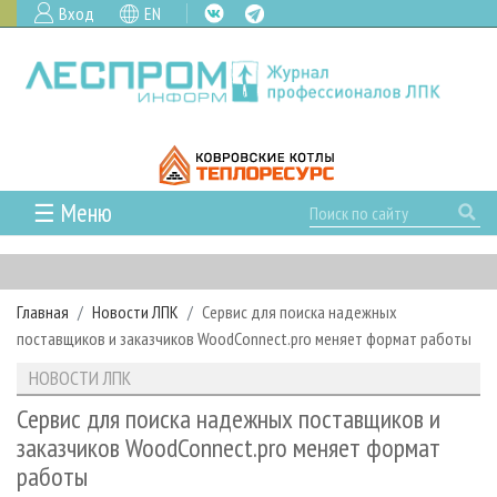
Вход
EN
☰ Меню
ГЛАВНАЯ
РУБРИКИ И ТЕМЫ
Главная
Новости ЛПК
Сервис для поиска надежных
РУБРИКИ ЖУРНАЛА
НОВОСТИ
поставщиков и заказчиков WoodConnect.pro меняет формат работы
ЛЕСНОЕ ХОЗЯЙСТВО
КАЛЕНДАРЬ СОБЫТИЙ
ПРОЕКТЫ ЛПИ
НОВОСТИ ЛПК
ЛЕСОЗАГОТОВКА
НОВОСТИ ЛПК
АНАЛИТИКА
АРХИВ
Сервис для поиска надежных поставщиков и
ЛЕСОПИЛЕНИЕ
НОВОСТИ ЖУРНАЛА
ПРЕДПРИЯТИЯ ЛПК
АРХИВ ЖУРНАЛОВ
заказчиков WoodConnect.pro меняет формат
О ЖУРНАЛЕ
работы
ДЕРЕВООБРАБОТКА
НОВОСТИ КОМПАНИЙ
ЛЕСНЫЕ РЕГИОНЫ РОССИИ
СТАТЬИ
ПОДПИСКА
РЕКЛАМОДАТЕЛЯМ