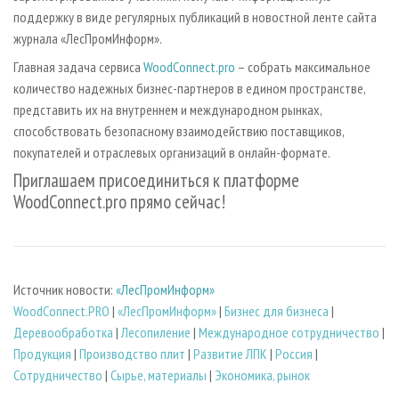
поддержку в виде регулярных публикаций в новостной ленте сайта
журнала «ЛесПромИнформ».
Главная задача сервиса
WoodConnect.pro
– собрать максимальное
количество надежных бизнес-партнеров в едином пространстве,
представить их на внутреннем и международном рынках,
способствовать безопасному взаимодействию поставщиков,
покупателей и отраслевых организаций в онлайн-формате.
Приглашаем присоединиться к платформе
WoodConnect.pro прямо сейчас!
Источник новости:
«ЛесПромИнформ»
WoodConnect.PRO
|
«ЛесПромИнформ»
|
Бизнес для бизнеса
|
Деревообработка
|
Лесопиление
|
Международное сотрудничество
|
Продукция
|
Производство плит
|
Развитие ЛПК
|
Россия
|
Сотрудничество
|
Сырье, материалы
|
Экономика, рынок