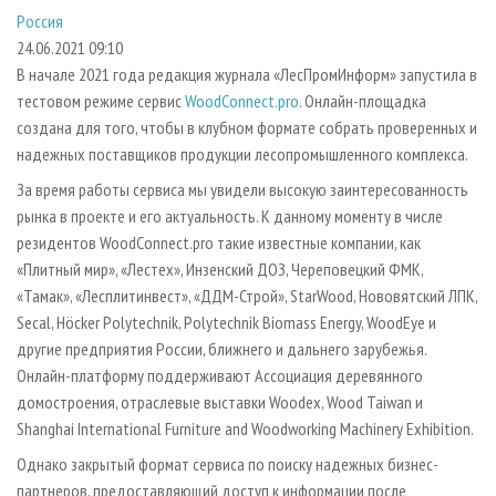
СУШКА ДРЕВЕСИНЫ
ПЕРСОНЫ
КОНТАКТЫ
РЕКЛАМА
Россия
24.06.2021 09:10
ПРОИЗВОДСТВО ДРЕВЕСНЫХ ПЛИТ
МОБИЛЬНЫЕ ВЫСТАВКИ
РЕКЛАМА НА САЙТЕ
В начале 2021 года редакция журнала «ЛесПромИнформ» запустила в
ДЕРЕВЯННОЕ ДОМОСТРОЕНИЕ
ОФИЦИАЛЬНЫЕ ДЕЛЕГАЦИИ
тестовом режиме сервис
WoodConnect.pro
. Онлайн-площадка
ПРОИЗВОДСТВО МЕБЕЛИ
ПРИОРИТЕТНЫЕ ИНВЕСТПРОЕКТЫ
создана для того, чтобы в клубном формате собрать проверенных и
надежных поставщиков продукции лесопромышленного комплекса.
БИОЭНЕРГЕТИКА
RUSSIAN FORESTRY REVIEW
За время работы сервиса мы увидели высокую заинтересованность
ЦБП
ГАЗЕТА ЛЕСПРОМФОРУМ
рынка в проекте и его актуальность. К данному моменту в числе
ИНСТРУМЕНТ И МАТЕРИАЛЫ
БИБЛИОТЕКА СПЕЦИАЛИСТА
резидентов WoodConnect.pro такие известные компании, как
«Плитный мир», «Лестех», Инзенский ДОЗ, Череповецкий ФМК,
«Тамак», «Лесплитинвест», «ДДМ-Строй», StarWood, Нововятский ЛПК,
Secal, Höcker Polytechnik, Polytechnik Biomass Energy, WoodEye и
другие предприятия России, ближнего и дальнего зарубежья.
Онлайн-платформу поддерживают Ассоциация деревянного
домостроения, отраслевые выставки Woodex, Wood Taiwan и
Shanghai International Furniture and Woodworking Machinery Exhibition.
Однако закрытый формат сервиса по поиску надежных бизнес-
партнеров, предоставляющий доступ к информации после