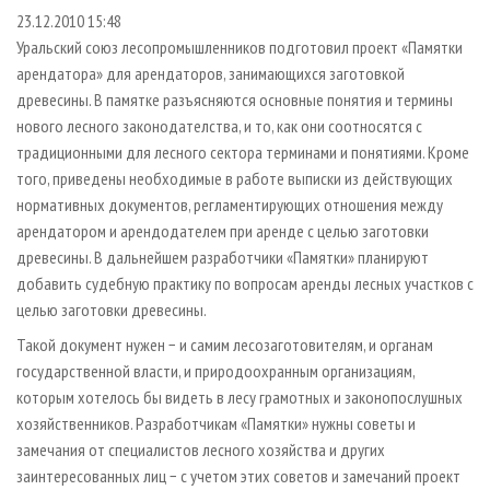
СУШКА ДРЕВЕСИНЫ
ПЕРСОНЫ
КОНТАКТЫ
РЕКЛАМА
23.12.2010 15:48
Уральский союз лесопромышленников подготовил проект «Памятки
ПРОИЗВОДСТВО ДРЕВЕСНЫХ ПЛИТ
МОБИЛЬНЫЕ ВЫСТАВКИ
РЕКЛАМА НА САЙТЕ
арендатора» для арендаторов, занимающихся заготовкой
ДЕРЕВЯННОЕ ДОМОСТРОЕНИЕ
ОФИЦИАЛЬНЫЕ ДЕЛЕГАЦИИ
древесины. В памятке разъясняются основные понятия и термины
ПРОИЗВОДСТВО МЕБЕЛИ
ПРИОРИТЕТНЫЕ ИНВЕСТПРОЕКТЫ
нового лесного законодателства, и то, как они соотносятся с
традиционными для лесного сектора терминами и понятиями. Кроме
БИОЭНЕРГЕТИКА
RUSSIAN FORESTRY REVIEW
того, приведены необходимые в работе выписки из действующих
ЦБП
ГАЗЕТА ЛЕСПРОМФОРУМ
нормативных документов, регламентирующих отношения между
арендатором и арендодателем при аренде с целью заготовки
ИНСТРУМЕНТ И МАТЕРИАЛЫ
БИБЛИОТЕКА СПЕЦИАЛИСТА
древесины. В дальнейшем разработчики «Памятки» планируют
добавить судебную практику по вопросам аренды лесных участков с
целью заготовки древесины.
Такой документ нужен − и самим лесозаготовителям, и органам
государственной власти, и природоохранным организациям,
которым хотелось бы видеть в лесу грамотных и законопослушных
хозяйственников. Разработчикам «Памятки» нужны советы и
замечания от специалистов лесного хозяйства и других
заинтересованных лиц − с учетом этих советов и замечаний проект