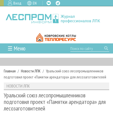
Вход
EN
☰ Меню
ГЛАВНАЯ
РУБРИКИ И ТЕМЫ
Главная
Новости ЛПК
Уральский союз лесопромышленников
РУБРИКИ ЖУРНАЛА
НОВОСТИ
подготовил проект «Памятки арендатора» для лесозаготовителей
ЛЕСНОЕ ХОЗЯЙСТВО
КАЛЕНДАРЬ СОБЫТИЙ
ПРОЕКТЫ ЛПИ
НОВОСТИ ЛПК
ЛЕСОЗАГОТОВКА
НОВОСТИ ЛПК
АНАЛИТИКА
АРХИВ
Уральский союз лесопромышленников
ЛЕСОПИЛЕНИЕ
НОВОСТИ ЖУРНАЛА
ПРЕДПРИЯТИЯ ЛПК
АРХИВ ЖУРНАЛОВ
подготовил проект «Памятки арендатора» для
О ЖУРНАЛЕ
лесозаготовителей
ДЕРЕВООБРАБОТКА
НОВОСТИ КОМПАНИЙ
ЛЕСНЫЕ РЕГИОНЫ РОССИИ
СТАТЬИ
ПОДПИСКА
РЕКЛАМОДАТЕЛЯМ