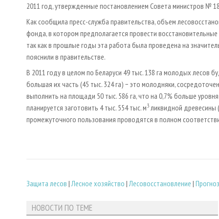
2011 год, утвержденные постановлением Совета министров № 18
Как сообщила пресс-служба правительства, объем лесовосстано
фонда, в котором предполагается провести восстановительные 
так как в прошлые годы эта работа была проведена на значите
пояснили в правительстве.
В 2011 году в целом по Беларуси 49 тыс. 138 га молодых лесов
большая их часть (45 тыс. 324 га) − это молодняки, сосредоточ
выполнить на площади 50 тыс. 586 га, что на 0,7% больше уров
3
планируется заготовить 4 тыс. 554 тыс. м
ликвидной древесины (
промежуточного пользования проводятся в полном соответстви
Защита лесов
|
Лесное хозяйство
|
Лесовосстановление
|
Прогно
НОВОСТИ ПО ТЕМЕ