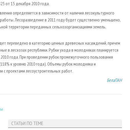
25 от 15 декабря 2010 года.
вления определяется в зависимости от наличия лесокультурного
работы. Лесоразведение в 2011 году будет существенно уменьшено,
льной территории переданных сельхозорганизациями земель,
 будет переведено в категорию ценных древесных насаждений, причем
енные в лесхозах республики. Рубки ухода в молодняках планируется
ня 2010 года. При проведении рубок промежуточного пользования
118% к уровню 2010 года). Объемы рубок молодняка и
и с проектами лесоустроительных работ.
БелаПАН
зы
СТАТЬИ ПО ТЕМЕ