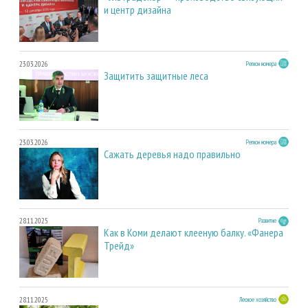
и центр дизайна
23.03.2026
Регион номера
Защитить защитные леса
23.03.2026
Регион номера
Сажать деревья надо правильно
28.11.2025
Развитие
Как в Коми делают клееную балку. «Фанера
Трейд»
28.11.2025
Лесное хозяйство