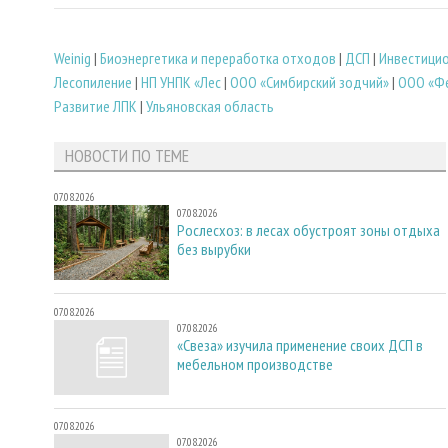
Weinig
|
Биoэнергетика и переработка отходов
|
ДСП
|
Инвестицио
Лесопиление
|
НП УНПК «Лес
|
ООО «Симбирский зодчий»
|
ООО «Ф
Развитие ЛПК
|
Ульяновская область
НОВОСТИ ПО ТЕМЕ
07.08.2026
07.08.2026
Рослесхоз: в лесах обустроят зоны отдыха
без вырубки
07.08.2026
07.08.2026
«Свеза» изучила применение своих ДСП в
мебельном производстве
07.08.2026
07.08.2026