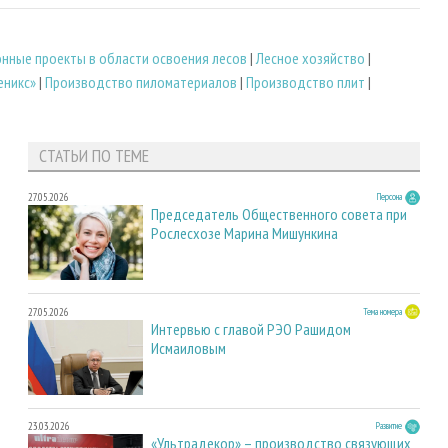
нные проекты в области освоения лесов
|
Лесное хозяйство
|
еникс»
|
Производство пиломатериалов
|
Производство плит
|
СТАТЬИ ПО ТЕМЕ
27.05.2026
Персона
Председатель Общественного совета при
Рослесхозе Марина Мишункина
27.05.2026
Тема номера
Интервью с главой РЭО Рашидом
Исмаиловым
23.03.2026
Развитие
«Ультрадекор» – производство связующих