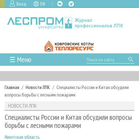
Вход
EN
☰ Меню
ГЛАВНАЯ
РУБРИКИ И ТЕМЫ
Главная
Новости ЛПК
Специалисты России и Китая обсудили
РУБРИКИ ЖУРНАЛА
НОВОСТИ
вопросы борьбы с лесными пожарами
ЛЕСНОЕ ХОЗЯЙСТВО
КАЛЕНДАРЬ СОБЫТИЙ
ПРОЕКТЫ ЛПИ
НОВОСТИ ЛПК
ЛЕСОЗАГОТОВКА
НОВОСТИ ЛПК
АНАЛИТИКА
АРХИВ
Специалисты России и Китая обсудили вопросы
ЛЕСОПИЛЕНИЕ
НОВОСТИ ЖУРНАЛА
ПРЕДПРИЯТИЯ ЛПК
АРХИВ ЖУРНАЛОВ
борьбы с лесными пожарами
О ЖУРНАЛЕ
ДЕРЕВООБРАБОТКА
НОВОСТИ КОМПАНИЙ
ЛЕСНЫЕ РЕГИОНЫ РОССИИ
СТАТЬИ
ПОДПИСКА
РЕКЛАМОДАТЕЛЯМ
Иркутская область