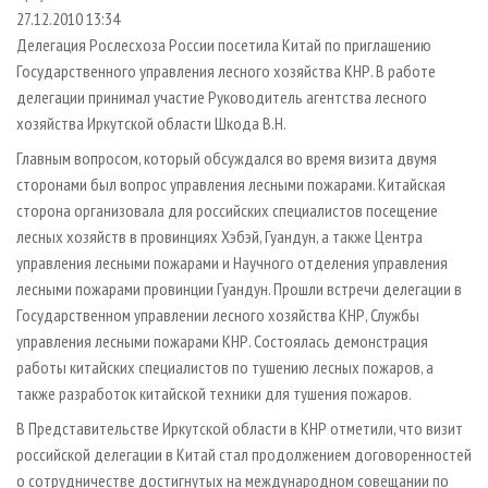
СУШКА ДРЕВЕСИНЫ
ПЕРСОНЫ
КОНТАКТЫ
РЕКЛАМА
27.12.2010 13:34
Делегация Рослесхоза России посетила Китай по приглашению
ПРОИЗВОДСТВО ДРЕВЕСНЫХ ПЛИТ
МОБИЛЬНЫЕ ВЫСТАВКИ
РЕКЛАМА НА САЙТЕ
Государственного управления лесного хозяйства КНР. В работе
ДЕРЕВЯННОЕ ДОМОСТРОЕНИЕ
ОФИЦИАЛЬНЫЕ ДЕЛЕГАЦИИ
делегации принимал участие Руководитель агентства лесного
ПРОИЗВОДСТВО МЕБЕЛИ
хозяйства Иркутской области Шкода В.Н.
ПРИОРИТЕТНЫЕ ИНВЕСТПРОЕКТЫ
БИОЭНЕРГЕТИКА
Главным вопросом, который обсуждался во время визита двумя
RUSSIAN FORESTRY REVIEW
сторонами был вопрос управления лесными пожарами. Китайская
ЦБП
ГАЗЕТА ЛЕСПРОМФОРУМ
сторона организовала для российских специалистов посещение
ИНСТРУМЕНТ И МАТЕРИАЛЫ
БИБЛИОТЕКА СПЕЦИАЛИСТА
лесных хозяйств в провинциях Хэбэй, Гуандун, а также Центра
управления лесными пожарами и Научного отделения управления
лесными пожарами провинции Гуандун. Прошли встречи делегации в
Государственном управлении лесного хозяйства КНР, Службы
управления лесными пожарами КНР. Состоялась демонстрация
работы китайских специалистов по тушению лесных пожаров, а
также разработок китайской техники для тушения пожаров.
В Представительстве Иркутской области в КНР отметили, что визит
российской делегации в Китай стал продолжением договоренностей
о сотрудничестве достигнутых на международном совещании по