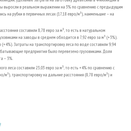
раты выросли в реальном выражении на 3% по сравнению с предыдущим
ь на рубки в первичных лесах (17,18 евро/м³), наименьшие – на
сстояния составили 8,78 евро за м³, то есть в натуральном
овиками на заводы в среднем обходится в 7,92 евро за м³ (+3%).
(+4%). Затраты на транспортировку леса по воде составили 9,94
ерабатывающие предприятия было перевезено грузовиками. Доля
а – 3%.
го леса составили 23,03 евро за м³, то есть +4% по сравнению с
/м³), транспортировку на дальние расстояния (8,78 евро/м³) и
?