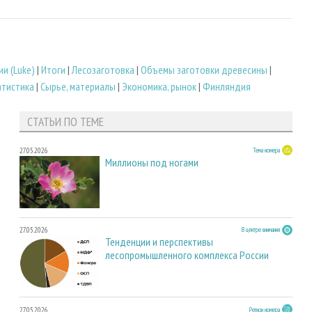
и (Luke)
|
Итоги
|
Лесозаготовка
|
Объемы заготовки древесины
|
атистика
|
Сырье, материалы
|
Экономика, рынок
|
Финляндия
СТАТЬИ ПО ТЕМЕ
27.05.2026
Тема номера
Миллионы под ногами
27.05.2026
В центре внимания
Тенденции и перспективы
лесопромышленного комплекса России
27.05.2026
Регион номера