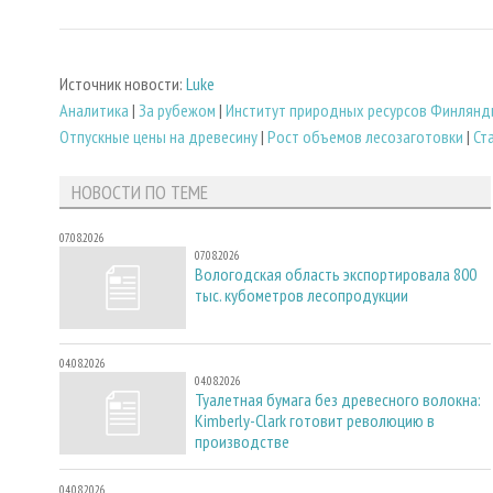
Источник новости:
Luke
Аналитика
|
За рубежом
|
Институт природных ресурсов Финлянди
Отпускные цены на древесину
|
Рост объемов лесозаготовки
|
Ст
НОВОСТИ ПО ТЕМЕ
07.08.2026
07.08.2026
Вологодская область экспортировала 800
тыс. кубометров лесопродукции
04.08.2026
04.08.2026
Туалетная бумага без древесного волокна:
Kimberly-Clark готовит революцию в
производстве
04.08.2026