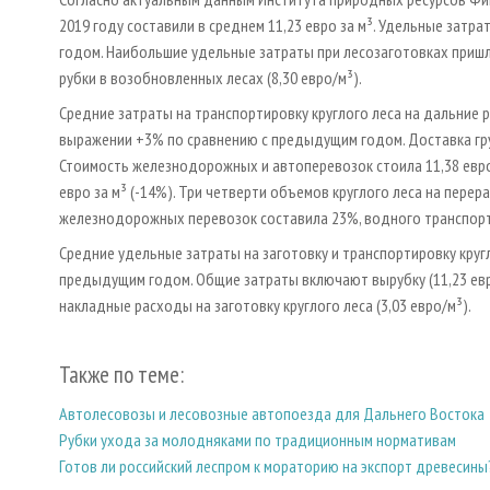
2019 году составили в среднем 11,23 евро за м³. Удельные зат
годом. Наибольшие удельные затраты при лесозаготовках пришлис
рубки в возобновленных лесах (8,30 евро/м³).
Средние затраты на транспортировку круглого леса на дальние ра
выражении +3% по сравнению с предыдущим годом. Доставка груз
Стоимость железнодорожных и автоперевозок стоила 11,38 евро 
евро за м³ (-14%). Три четверти объемов круглого леса на пер
железнодорожных перевозок составила 23%, водного транспорт
Средние удельные затраты на заготовку и транспортировку кругло
предыдущим годом. Общие затраты включают вырубку (11,23 евро
накладные расходы на заготовку круглого леса (3,03 евро/м³).
Также по теме:
Автолесовозы и лесовозные автопоезда для Дальнего Востока
Рубки ухода за молодняками по традиционным нормативам
Готов ли российский леспром к мораторию на экспорт древесины