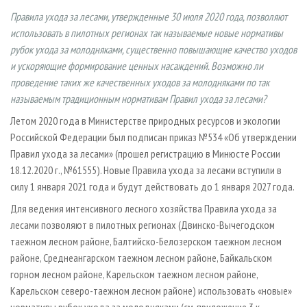
СУШКА ДРЕВЕСИНЫ
ПЕРСОНЫ
КОНТАКТЫ
РЕКЛАМА
Правила ухода за лесами, утвержденные 30 июля 2020 года, позволяют
ПРОИЗВОДСТВО ДРЕВЕСНЫХ ПЛИТ
МОБИЛЬНЫЕ ВЫСТАВКИ
использовать в пилотных регионах так называемые новые нормативы
РЕКЛАМА НА САЙТЕ
рубок ухода за молодняками, существенно повышающие качество уходов
ДЕРЕВЯННОЕ ДОМОСТРОЕНИЕ
ОФИЦИАЛЬНЫЕ ДЕЛЕГАЦИИ
и ускоряющие формирование ценных насаждений. Возможно ли
ПРОИЗВОДСТВО МЕБЕЛИ
ПРИОРИТЕТНЫЕ ИНВЕСТПРОЕКТЫ
проведение таких же качественных уходов за молодняками по так
называемым традиционным нормативам Правил ухода за лесами?
БИОЭНЕРГЕТИКА
RUSSIAN FORESTRY REVIEW
Летом 2020 года в Министерстве природных ресурсов и экологии
ЦБП
ГАЗЕТА ЛЕСПРОМФОРУМ
Российской Федерации был подписан приказ №534 «Об утверждении
ИНСТРУМЕНТ И МАТЕРИАЛЫ
БИБЛИОТЕКА СПЕЦИАЛИСТА
Правил ухода за лесами» (прошел регистрацию в Минюсте России
18.12.2020 г., №61555). Новые Правила ухода за лесами вступили в
силу 1 января 2021 года и будут действовать до 1 января 2027 года.
Для ведения интенсивного лесного хозяйства Правила ухода за
лесами позволяют в пилотных регионах (Двинско-Вычегодском
таежном лесном районе, Балтийско-Белозерском таежном лесном
районе, Среднеангарском таежном лесном районе, Байкальском
горном лесном районе, Карельском таежном лесном районе,
Карельском северо-таежном лесном районе) использовать «новые»
нормативы рубок ухода за молодняками (см. приложение 3 к