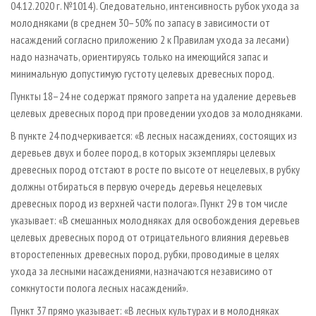
04.12.2020 г. №1014). Следовательно, интенсивность рубок ухода за
молодняками (в среднем 30–50% по запасу в зависимости от
насаждений согласно приложению 2 к Правилам ухода за лесами)
надо назначать, ориентируясь только на имеющийся запас и
минимальную допустимую густоту целевых древесных пород.
Пункты 18–24 не содержат прямого запрета на удаление деревьев
целевых древесных пород при проведении уходов за молодняками.
В пункте 24 подчеркивается: «В лесных насаждениях, состоящих из
деревьев двух и более пород, в которых экземпляры целевых
древесных пород отстают в росте по высоте от нецелевых, в рубку
должны отбираться в первую очередь деревья нецелевых
древесных пород из верхней части полога». Пункт 29 в том числе
указывает: «В смешанных молодняках для освобождения деревьев
целевых древесных пород от отрицательного влияния деревьев
второстепенных древесных пород, рубки, проводимые в целях
ухода за лесными насаждениями, назначаются независимо от
сомкнутости полога лесных насаждений».
Пункт 37 прямо указывает: «В лесных культурах и в молодняках