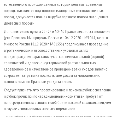
естественного происхождения, в которых целевые древесные
породы находятся под пологом малоценных мягколиственных
пород, допускается полная вырубка верхнего полога малоценных
древесных пород».
Дополнительно пункты 22–24 и 50–52 Правил лесовосстановления
(утв. Приказом Минприроды России от 04.12.2020 г. №1014, зарег. в
Минюсте России 18.12.2020 г. №61556) предписывают проведение
агротехнических и лесоводственных уходов, в целях
предотвращения зарастания участков нежелательной (сорной)
травянистой и древесно-кустарниковой растительностью.
Своевременное и качественное проведение этих уходов заметно
сокращает затраты на последующие уходы за молодняками,
выполняемые по Правилам ухода за лесами.
Следует признать, что проектирование и приемка рубок осветления
и рубок прочистки по «традиционным» нормативам требует от
непосредственных исполнителей более высокой квалификации, чем
в случае использования «новых» нормативов.
Таким образом, действующие Правила ухода за лесами не содержат