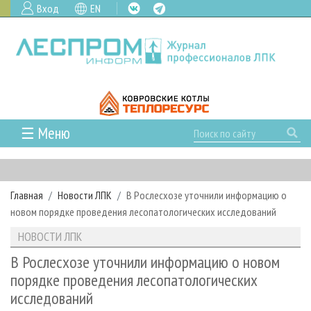
Вход
EN
☰ Меню
ГЛАВНАЯ
РУБРИКИ И ТЕМЫ
Главная
Новости ЛПК
В Рослесхозе уточнили информацию о
РУБРИКИ ЖУРНАЛА
НОВОСТИ
новом порядке проведения лесопатологических исследований
ЛЕСНОЕ ХОЗЯЙСТВО
КАЛЕНДАРЬ СОБЫТИЙ
ПРОЕКТЫ ЛПИ
НОВОСТИ ЛПК
ЛЕСОЗАГОТОВКА
НОВОСТИ ЛПК
АНАЛИТИКА
АРХИВ
В Рослесхозе уточнили информацию о новом
ЛЕСОПИЛЕНИЕ
НОВОСТИ ЖУРНАЛА
ПРЕДПРИЯТИЯ ЛПК
АРХИВ ЖУРНАЛОВ
порядке проведения лесопатологических
О ЖУРНАЛЕ
исследований
ДЕРЕВООБРАБОТКА
НОВОСТИ КОМПАНИЙ
ЛЕСНЫЕ РЕГИОНЫ РОССИИ
СТАТЬИ
ПОДПИСКА
РЕКЛАМОДАТЕЛЯМ