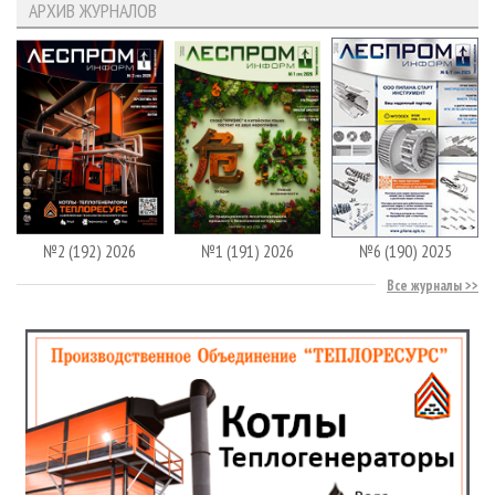
АРХИВ ЖУРНАЛОВ
№2 (192) 2026
№1 (191) 2026
№6 (190) 2025
Все журналы