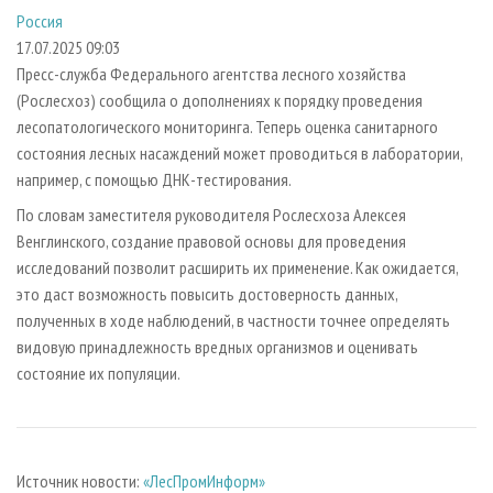
СУШКА ДРЕВЕСИНЫ
ПЕРСОНЫ
КОНТАКТЫ
РЕКЛАМА
Россия
17.07.2025 09:03
ПРОИЗВОДСТВО ДРЕВЕСНЫХ ПЛИТ
МОБИЛЬНЫЕ ВЫСТАВКИ
РЕКЛАМА НА САЙТЕ
Пресс-служба Федерального агентства лесного хозяйства
ДЕРЕВЯННОЕ ДОМОСТРОЕНИЕ
ОФИЦИАЛЬНЫЕ ДЕЛЕГАЦИИ
(Рослесхоз) сообщила о дополнениях к порядку проведения
ПРОИЗВОДСТВО МЕБЕЛИ
ПРИОРИТЕТНЫЕ ИНВЕСТПРОЕКТЫ
лесопатологического мониторинга. Теперь оценка санитарного
состояния лесных насаждений может проводиться в лаборатории,
БИОЭНЕРГЕТИКА
RUSSIAN FORESTRY REVIEW
например, с помощью ДНК-тестирования.
ЦБП
ГАЗЕТА ЛЕСПРОМФОРУМ
По словам заместителя руководителя Рослесхоза Алексея
ИНСТРУМЕНТ И МАТЕРИАЛЫ
БИБЛИОТЕКА СПЕЦИАЛИСТА
Венглинского, создание правовой основы для проведения
исследований позволит расширить их применение. Как ожидается,
это даст возможность повысить достоверность данных,
полученных в ходе наблюдений, в частности точнее определять
видовую принадлежность вредных организмов и оценивать
состояние их популяции.
Источник новости:
«ЛесПромИнформ»