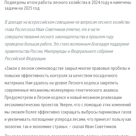
Подведены итоги работы лесного хозяйства в 2024 году и намечены
СУШКА ДРЕВЕСИНЫ
ПЕРСОНЫ
КОНТАКТЫ
РЕКЛАМА
задачи на 2025 год
ПРОИЗВОДСТВО ДРЕВЕСНЫХ ПЛИТ
МОБИЛЬНЫЕ ВЫСТАВКИ
РЕКЛАМА НА САЙТЕ
В докладе на всероссийском совещании по вопросам лесного хозяйства
ДЕРЕВЯННОЕ ДОМОСТРОЕНИЕ
ОФИЦИАЛЬНЫЕ ДЕЛЕГАЦИИ
глава Рослесхоза Иван Советников отметил, что в части
ПРОИЗВОДСТВО МЕБЕЛИ
ПРИОРИТЕТНЫЕ ИНВЕСТПРОЕКТЫ
совершенствования лесного законодательства в прошлом году
проведена большая работа. Это стало возможным благодаря поддержке
БИОЭНЕРГЕТИКА
RUSSIAN FORESTRY REVIEW
правительства России, Минприроды и Федерального собрания
ЦБП
ГАЗЕТА ЛЕСПРОМФОРУМ
Российской Федерации.
ИНСТРУМЕНТ И МАТЕРИАЛЫ
БИБЛИОТЕКА СПЕЦИАЛИСТА
«Закон о лесном семеноводстве закрыл многие правовые пробелы и
повысил эффективность контроля за качеством посадочного
материала. Нам удалось на уровне Лесного кодекса закрепить
современные механизмы молекулярно-генетического анализа.
Предусмотрели в Лесном кодексе и новый механизм реализации
лесоклиматических проектов. Уверен, что с помощью этих изменений
мы сможем более эффективно сокращать выбросы парниковых газов
и увеличивать поглощение углерода лесами, что принесет пользу как
экологии, так и экономике страны», – сказал Иван Советников.
Три года госучреждения-лесозаготовители должны реализовывать