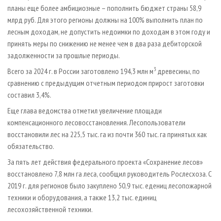
планы еще более амбициозные – пополнить бюджет страны 58,9
млрд руб. Для этого регионы должны на 100% выполнить план по
лесным доходам, не допустить недоимки по доходам в этом году и
принять меры по снижению не менее чем в два раза дебиторской
задолженности за прошлые периоды.
3
Всего за 2024 г. в России заготовлено 194,3 млн м
древесины, по
сравнению с предыдущим отчетным периодом прирост заготовки
составил 3,4%.
Еще глава ведомства отметил увеличение площади
компенсационного лесовосстановления. Лесопользователи
восстановили лес на 225,5 тыс. га из почти 360 тыс. га принятых как
обязательство.
За пять лет действия федерального проекта «Сохранение лесов»
восстановлено 7,8 млн га леса, сообщил руководитель Рослесхоза. С
2019 г. для регионов было закуп­лено 50,9 тыс. едениц лесопожарной
техники и оборудования, а также 13,2 тыс. единиц
лесохозяйственной техники.