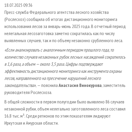
СУШКА ДРЕВЕСИНЫ
ПЕРСОНЫ
КОНТАКТЫ
РЕКЛАМА
18.07.2025 09:36
Пресс-служба Федерального агентства лесного хозяйства
ПРОИЗВОДСТВО ДРЕВЕСНЫХ ПЛИТ
МОБИЛЬНЫЕ ВЫСТАВКИ
РЕКЛАМА НА САЙТЕ
(Рослесхоз) сообщила об итогах дистанционного мониторинга
ДЕРЕВЯННОЕ ДОМОСТРОЕНИЕ
ОФИЦИАЛЬНЫЕ ДЕЛЕГАЦИИ
использования лесов за январь-июнь 2025 года. В отчетный период
ПРОИЗВОДСТВО МЕБЕЛИ
нелегальная лесозаготовка заметно сократилась как по числу
ПРИОРИТЕТНЫЕ ИНВЕСТПРОЕКТЫ
выявленных случаев, так и по объему незаконно срубленного леса.
БИОЭНЕРГЕТИКА
RUSSIAN FORESTRY REVIEW
«Если анализировать с аналогичным периодом прошлого года, то
ЦБП
ГАЗЕТА ЛЕСПРОМФОРУМ
количество случаев незаконных рубок лесных насаждений сократилось
ИНСТРУМЕНТ И МАТЕРИАЛЫ
БИБЛИОТЕКА СПЕЦИАЛИСТА
в 1,6 раза, а объем — около 3,5 раза. Цифры подтверждают
эффективность дистанционного мониторинга как инструмента охраны
лесов, направленного на пресечение нарушений лесного
законодательства»
, — пояснила
Анастасия Винокурова
, заместитель
руководителя Рослесхоза.
В общей сложности в первом полугодии было выявлено 86 случаев
незаконной рубки, объем нелегально заготовленного леса составил
16,8 тыс. м³. Среди регионов по этим показателям лидируют
Иркутская и Амурская области.