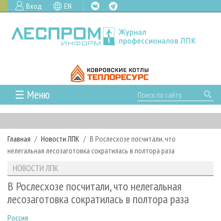
Вход
EN
☰ Меню
ГЛАВНАЯ
РУБРИКИ И ТЕМЫ
Главная
Новости ЛПК
В Рослесхозе посчитали, что
РУБРИКИ ЖУРНАЛА
НОВОСТИ
нелегальная лесозаготовка сократилась в полтора раза
ЛЕСНОЕ ХОЗЯЙСТВО
КАЛЕНДАРЬ СОБЫТИЙ
ПРОЕКТЫ ЛПИ
НОВОСТИ ЛПК
ЛЕСОЗАГОТОВКА
НОВОСТИ ЛПК
АНАЛИТИКА
АРХИВ
В Рослесхозе посчитали, что нелегальная
ЛЕСОПИЛЕНИЕ
НОВОСТИ ЖУРНАЛА
ПРЕДПРИЯТИЯ ЛПК
АРХИВ ЖУРНАЛОВ
лесозаготовка сократилась в полтора раза
О ЖУРНАЛЕ
ДЕРЕВООБРАБОТКА
НОВОСТИ КОМПАНИЙ
ЛЕСНЫЕ РЕГИОНЫ РОССИИ
СТАТЬИ
ПОДПИСКА
РЕКЛАМОДАТЕЛЯМ
Россия