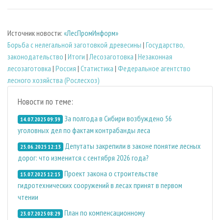
Источник новости:
«ЛесПромИнформ»
Борьба с нелегальной заготовкой древесины
|
Государство,
законодательство
|
Итоги
|
Лесозаготовка
|
Незаконная
лесозаготовка
|
Россия
|
Статистика
|
Федеральное агентство
лесного хозяйства (Рослесхоз)
Новости по теме:
За полгода в Сибири возбуждено 56
14.07.2025 09:39
уголовных дел по фактам контрабанды леса
Депутаты закрепили в законе понятие лесных
25.06.2025 12:13
дорог: что изменится с сентября 2026 года?
Проект закона о строительстве
15.07.2025 12:15
гидротехнических сооружений в лесах принят в первом
чтении
План по компенсационному
23.07.2025 08:29