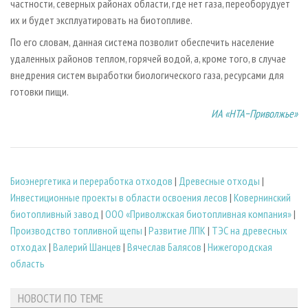
частности, северных районах области, где нет газа, переоборудует
их и будет эксплуатировать на биотопливе.
По его словам, данная система позволит обеспечить население
удаленных районов теплом, горячей водой, а, кроме того, в случае
внедрения систем выработки биологического газа, ресурсами для
готовки пищи.
ИА «НТА−Приволжье»
Биoэнергетика и переработка отходов
|
Древесные отходы
|
Инвестиционные проекты в области освоения лесов
|
Ковернинский
биотопливный завод
|
ООО «Приволжская биотопливная компания»
|
Производство топливной щепы
|
Развитие ЛПК
|
ТЭС на древесных
отходах
|
Валерий Шанцев
|
Вячеслав Балясов
|
Нижегородская
область
НОВОСТИ ПО ТЕМЕ