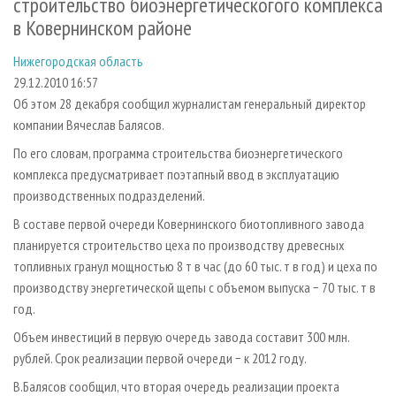
строительство биоэнергетическогого комплекса
СУШКА ДРЕВЕСИНЫ
ПЕРСОНЫ
КОНТАКТЫ
РЕКЛАМА
в Ковернинском районе
ПРОИЗВОДСТВО ДРЕВЕСНЫХ ПЛИТ
МОБИЛЬНЫЕ ВЫСТАВКИ
РЕКЛАМА НА САЙТЕ
Нижегородская область
ДЕРЕВЯННОЕ ДОМОСТРОЕНИЕ
ОФИЦИАЛЬНЫЕ ДЕЛЕГАЦИИ
29.12.2010 16:57
ПРОИЗВОДСТВО МЕБЕЛИ
ПРИОРИТЕТНЫЕ ИНВЕСТПРОЕКТЫ
Об этом 28 декабря сообщил журналистам генеральный директор
компании Вячеслав Балясов.
БИОЭНЕРГЕТИКА
RUSSIAN FORESTRY REVIEW
По его словам, программа строительства биоэнергетического
ЦБП
ГАЗЕТА ЛЕСПРОМФОРУМ
комплекса предусматривает поэтапный ввод в эксплуатацию
ИНСТРУМЕНТ И МАТЕРИАЛЫ
БИБЛИОТЕКА СПЕЦИАЛИСТА
производственных подразделений.
В составе первой очереди Ковернинского биотопливного завода
планируется строительство цеха по производству древесных
топливных гранул мощностью 8 т в час (до 60 тыс. т в год) и цеха по
производству энергетической щепы с объемом выпуска − 70 тыс. т в
год.
Объем инвестиций в первую очередь завода составит 300 млн.
рублей. Срок реализации первой очереди − к 2012 году.
В.Балясов сообщил, что вторая очередь реализации проекта