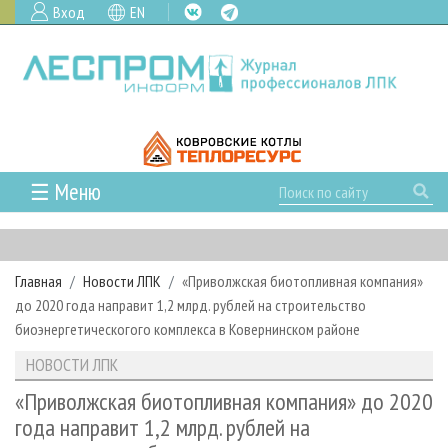
Вход
EN
☰ Меню
ГЛАВНАЯ
РУБРИКИ И ТЕМЫ
Главная
Новости ЛПК
«Приволжская биотопливная компания»
РУБРИКИ ЖУРНАЛА
НОВОСТИ
до 2020 года направит 1,2 млрд. рублей на строительство
ЛЕСНОЕ ХОЗЯЙСТВО
КАЛЕНДАРЬ СОБЫТИЙ
биоэнергетическогого комплекса в Ковернинском районе
ПРОЕКТЫ ЛПИ
ЛЕСОЗАГОТОВКА
НОВОСТИ ЛПК
АНАЛИТИКА
НОВОСТИ ЛПК
АРХИВ
ЛЕСОПИЛЕНИЕ
НОВОСТИ ЖУРНАЛА
ПРЕДПРИЯТИЯ ЛПК
АРХИВ ЖУРНАЛОВ
«Приволжская биотопливная компания» до 2020
О ЖУРНАЛЕ
года направит 1,2 млрд. рублей на
ДЕРЕВООБРАБОТКА
НОВОСТИ КОМПАНИЙ
ЛЕСНЫЕ РЕГИОНЫ РОССИИ
СТАТЬИ
ПОДПИСКА
РЕКЛАМОДАТЕЛЯМ