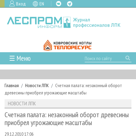
Вход
EN
☰ Меню
ГЛАВНАЯ
РУБРИКИ И ТЕМЫ
Главная
Новости ЛПК
Счетная палата: незаконный оборот
РУБРИКИ ЖУРНАЛА
НОВОСТИ
древесины приобрел угрожающие масштабы
ЛЕСНОЕ ХОЗЯЙСТВО
КАЛЕНДАРЬ СОБЫТИЙ
ПРОЕКТЫ ЛПИ
НОВОСТИ ЛПК
ЛЕСОЗАГОТОВКА
НОВОСТИ ЛПК
АНАЛИТИКА
АРХИВ
Счетная палата: незаконный оборот древесины
ЛЕСОПИЛЕНИЕ
НОВОСТИ ЖУРНАЛА
ПРЕДПРИЯТИЯ ЛПК
АРХИВ ЖУРНАЛОВ
приобрел угрожающие масштабы
О ЖУРНАЛЕ
ДЕРЕВООБРАБОТКА
НОВОСТИ КОМПАНИЙ
ЛЕСНЫЕ РЕГИОНЫ РОССИИ
СТАТЬИ
ПОДПИСКА
РЕКЛАМОДАТЕЛЯМ
29.12.2010 17:06