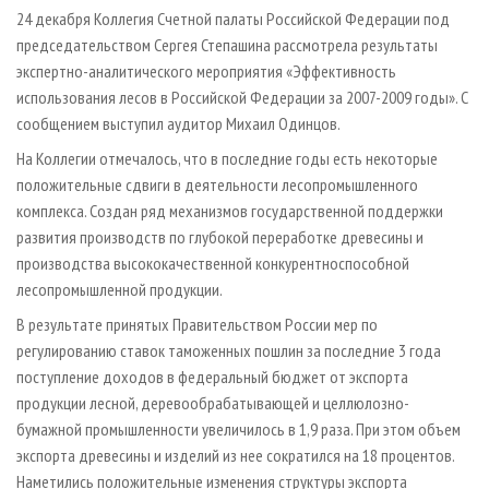
СУШКА ДРЕВЕСИНЫ
ПЕРСОНЫ
КОНТАКТЫ
РЕКЛАМА
24 декабря Коллегия Счетной палаты Российской Федерации под
председательством Сергея Степашина рассмотрела результаты
ПРОИЗВОДСТВО ДРЕВЕСНЫХ ПЛИТ
МОБИЛЬНЫЕ ВЫСТАВКИ
РЕКЛАМА НА САЙТЕ
экспертно-аналитического мероприятия «Эффективность
ДЕРЕВЯННОЕ ДОМОСТРОЕНИЕ
ОФИЦИАЛЬНЫЕ ДЕЛЕГАЦИИ
использования лесов в Российской Федерации за 2007-2009 годы». С
ПРОИЗВОДСТВО МЕБЕЛИ
сообщением выступил аудитор Михаил Одинцов.
ПРИОРИТЕТНЫЕ ИНВЕСТПРОЕКТЫ
БИОЭНЕРГЕТИКА
На Коллегии отмечалось, что в последние годы есть некоторые
RUSSIAN FORESTRY REVIEW
положительные сдвиги в деятельности лесопромышленного
ЦБП
ГАЗЕТА ЛЕСПРОМФОРУМ
комплекса. Создан ряд механизмов государственной поддержки
ИНСТРУМЕНТ И МАТЕРИАЛЫ
БИБЛИОТЕКА СПЕЦИАЛИСТА
развития производств по глубокой переработке древесины и
производства высококачественной конкурентноспособной
лесопромышленной продукции.
В результате принятых Правительством России мер по
регулированию ставок таможенных пошлин за последние 3 года
поступление доходов в федеральный бюджет от экспорта
продукции лесной, деревообрабатывающей и целлюлозно-
бумажной промышленности увеличилось в 1,9 раза. При этом объем
экспорта древесины и изделий из нее сократился на 18 процентов.
Наметились положительные изменения структуры экспорта