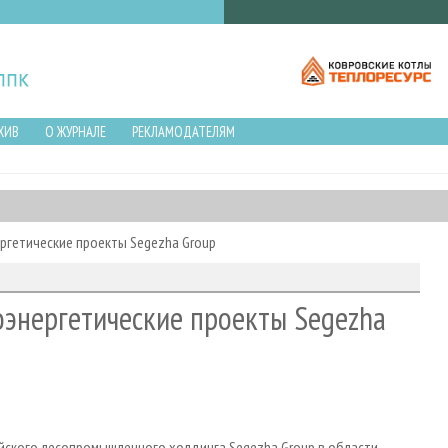
ХИВ
О ЖУРНАЛЕ
РЕКЛАМОДАТЕЛЯМ
ергетические проекты Segezha Group
оэнергетические проекты Segezha
ийского лесопромышленного холдинга Segezha Group в области