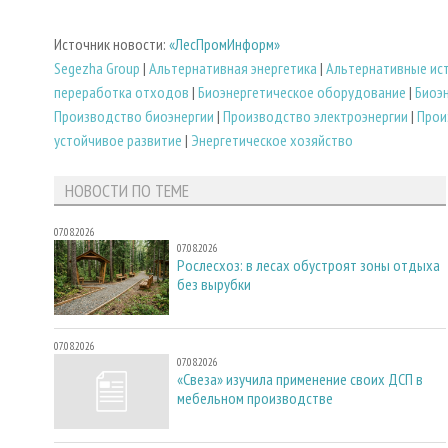
Источник новости:
«ЛесПромИнформ»
Segezha Group
|
Альтернативная энергетика
|
Альтернативные ист
переработка отходов
|
Биоэнергетическое оборудование
|
Биоэ
Производство биоэнергии
|
Производство электроэнергии
|
Прои
устойчивое развитие
|
Энергетическое хозяйство
НОВОСТИ ПО ТЕМЕ
07.08.2026
07.08.2026
Рослесхоз: в лесах обустроят зоны отдыха
без вырубки
07.08.2026
07.08.2026
«Свеза» изучила применение своих ДСП в
мебельном производстве