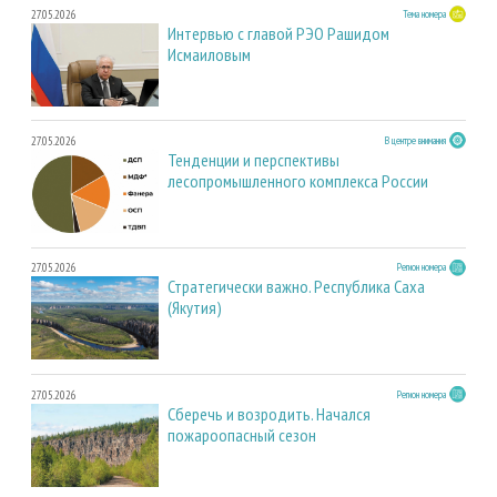
27.05.2026
Тема номера
Интервью с главой РЭО Рашидом
Исмаиловым
27.05.2026
В центре внимания
Тенденции и перспективы
лесопромышленного комплекса России
27.05.2026
Регион номера
Стратегически важно. Республика Саха
(Якутия)
27.05.2026
Регион номера
Сберечь и возродить. Начался
пожароопасный сезон