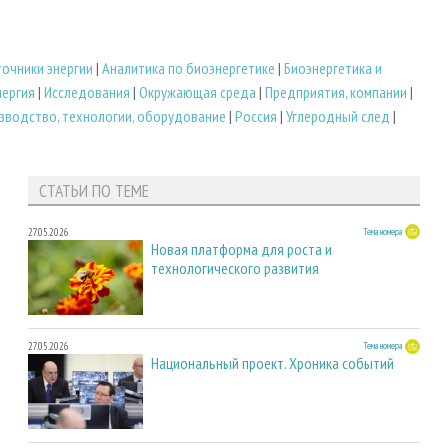
очники энергии
|
Аналитика по биоэнергетике
|
Биoэнергетика и
нергия
|
Исследования
|
Окружающая среда
|
Предприятия, компании
|
зводство, технологии, оборудование
|
Россия
|
Углеродный след
|
СТАТЬИ ПО ТЕМЕ
27.05.2026
Тема номера
Новая платформа для роста и
технологического развития
27.05.2026
Тема номера
Национальный проект. Хроника событий