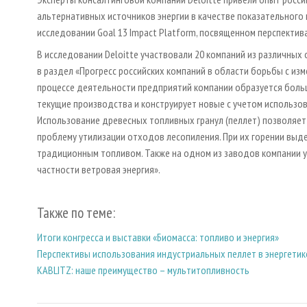
альтернативных источников энергии в качестве показательного 
исследовании Goal 13 Impact Platform, посвященном перспекти
В исследовании Deloitte участвовали 20 компаний из различных
в раздел «Прогресс российских компаний в области борьбы с изм
процессе деятельности предприятий компании образуется боль
текущие производства и конструирует новые с учетом использо
Использование древесных топливных гранул (пеллет) позволяет
проблему утилизации отходов лесопиления. При их горении выде
традиционным топливом. Также на одном из заводов компании у
частности ветровая энергия».
Также по теме:
Итоги конгресса и выставки «Биомасса: топливо и энергия»
Перспективы использования индустриальных пеллет в энергетик
KABLITZ: наше преимущество – мультитопливность