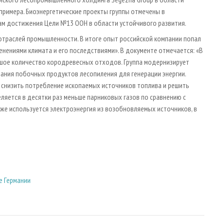
примера. Биоэнергетические проекты группы отмечены в
вам достижения Цели №13 ООН в области устойчивого развития.
 отраслей промышленности. В итоге опыт российской компании попал
енениями климата и его последствиями». В документе отмечается: «В
шое количество кородревесных отходов. Группа модернизирует
вания побочных продуктов лесопиления для генерации энергии.
 снизить потребление ископаемых источников топлива и решить
ляется в десятки раз меньше парниковых газов по сравнению с
же используется электроэнергия из возобновляемых источников, в
е Германии