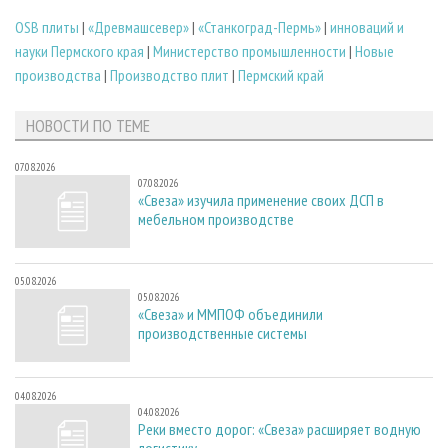
OSB плиты
|
«Древмашсевер»
|
«Станкоград-Пермь»
|
инноваций и
науки Пермского края
|
Министерство промышленности
|
Новые
производства
|
Производство плит
|
Пермский край
НОВОСТИ ПО ТЕМЕ
07.08.2026
07.08.2026
«Свеза» изучила применение своих ДСП в
мебельном производстве
05.08.2026
05.08.2026
«Свеза» и ММПОФ объединили
производственные системы
04.08.2026
04.08.2026
Реки вместо дорог: «Свеза» расширяет водную
логистику