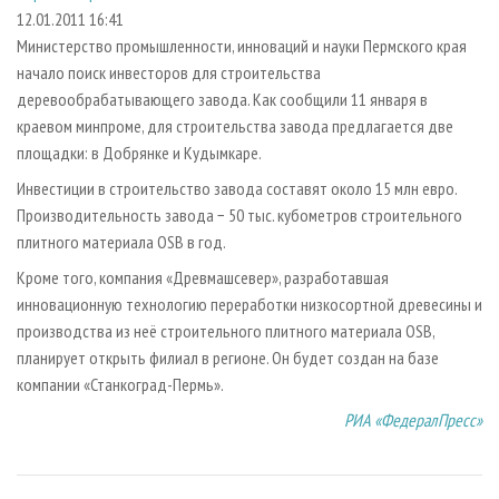
СУШКА ДРЕВЕСИНЫ
ПЕРСОНЫ
КОНТАКТЫ
РЕКЛАМА
12.01.2011 16:41
Министерство промышленности, инноваций и науки Пермского края
ПРОИЗВОДСТВО ДРЕВЕСНЫХ ПЛИТ
МОБИЛЬНЫЕ ВЫСТАВКИ
РЕКЛАМА НА САЙТЕ
начало поиск инвесторов для строительства
ДЕРЕВЯННОЕ ДОМОСТРОЕНИЕ
ОФИЦИАЛЬНЫЕ ДЕЛЕГАЦИИ
деревообрабатывающего завода. Как сообщили 11 января в
ПРОИЗВОДСТВО МЕБЕЛИ
краевом минпроме, для строительства завода предлагается две
ПРИОРИТЕТНЫЕ ИНВЕСТПРОЕКТЫ
площадки: в Добрянке и Кудымкаре.
БИОЭНЕРГЕТИКА
RUSSIAN FORESTRY REVIEW
Инвестиции в строительство завода составят около 15 млн евро.
ЦБП
ГАЗЕТА ЛЕСПРОМФОРУМ
Производительность завода − 50 тыс. кубометров строительного
ИНСТРУМЕНТ И МАТЕРИАЛЫ
БИБЛИОТЕКА СПЕЦИАЛИСТА
плитного материала OSB в год.
Кроме того, компания «Древмашсевер», разработавшая
инновационную технологию переработки низкосортной древесины и
производства из неё строительного плитного материала OSB,
планирует открыть филиал в регионе. Он будет создан на базе
компании «Станкоград-Пермь».
РИА «ФедералПресс»