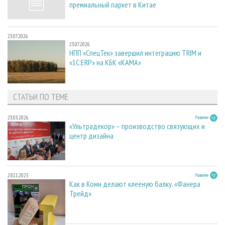
премиальный паркет в Китае
23.07.2026
23.07.2026
НПП «СпецТек» завершил интеграцию TRIM и
«1С:ERP» на КБК «КАМА»
СТАТЬИ ПО ТЕМЕ
23.03.2026
Развитие
«Ультрадекор» – производство связующих и
центр дизайна
28.11.2025
Развитие
Как в Коми делают клееную балку. «Фанера
Трейд»