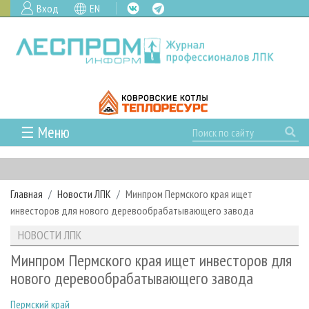
Вход
EN
☰ Меню
ГЛАВНАЯ
РУБРИКИ И ТЕМЫ
Главная
Новости ЛПК
Минпром Пермского края ищет
РУБРИКИ ЖУРНАЛА
НОВОСТИ
инвесторов для нового деревообрабатывающего завода
ЛЕСНОЕ ХОЗЯЙСТВО
КАЛЕНДАРЬ СОБЫТИЙ
ПРОЕКТЫ ЛПИ
НОВОСТИ ЛПК
ЛЕСОЗАГОТОВКА
НОВОСТИ ЛПК
АНАЛИТИКА
АРХИВ
Минпром Пермского края ищет инвесторов для
ЛЕСОПИЛЕНИЕ
НОВОСТИ ЖУРНАЛА
ПРЕДПРИЯТИЯ ЛПК
АРХИВ ЖУРНАЛОВ
нового деревообрабатывающего завода
О ЖУРНАЛЕ
ДЕРЕВООБРАБОТКА
НОВОСТИ КОМПАНИЙ
ЛЕСНЫЕ РЕГИОНЫ РОССИИ
СТАТЬИ
ПОДПИСКА
РЕКЛАМОДАТЕЛЯМ
Пермский край