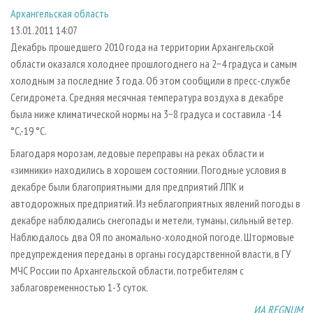
СУШКА ДРЕВЕСИНЫ
ПЕРСОНЫ
КОНТАКТЫ
РЕКЛАМА
Архангельская область
13.01.2011 14:07
ПРОИЗВОДСТВО ДРЕВЕСНЫХ ПЛИТ
МОБИЛЬНЫЕ ВЫСТАВКИ
РЕКЛАМА НА САЙТЕ
Декабрь прошедшего 2010 года на территории Архангельской
ДЕРЕВЯННОЕ ДОМОСТРОЕНИЕ
ОФИЦИАЛЬНЫЕ ДЕЛЕГАЦИИ
области оказался холоднее прошлогоднего на 2−4 градуса и самым
ПРОИЗВОДСТВО МЕБЕЛИ
ПРИОРИТЕТНЫЕ ИНВЕСТПРОЕКТЫ
холодным за последние 3 года. Об этом сообщили в пресс-службе
Сегидромета. Средняя месячная температура воздуха в декабре
БИОЭНЕРГЕТИКА
RUSSIAN FORESTRY REVIEW
была ниже климатической нормы на 3−8 градуса и составила -14
ЦБП
ГАЗЕТА ЛЕСПРОМФОРУМ
°С,-19 °С.
ИНСТРУМЕНТ И МАТЕРИАЛЫ
БИБЛИОТЕКА СПЕЦИАЛИСТА
Благодаря морозам, ледовые переправы на реках области и
«зимники» находились в хорошем состоянии. Погодные условия в
декабре были благоприятными для предприятий ЛПК и
автодорожных предприятий. Из неблагоприятных явлений погоды в
декабре наблюдались снегопады и метели, туманы, сильный ветер.
Наблюдалось два ОЯ по аномально-холодной погоде. Штормовые
предупреждения переданы в органы государственной власти, в ГУ
МЧС России по Архангельской области, потребителям с
заблаговременностью 1-3 суток.
ИА REGNUM