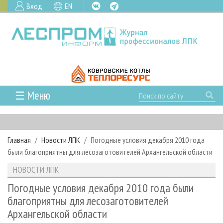
Вход
EN
☰ Меню
ГЛАВНАЯ
РУБРИКИ И ТЕМЫ
Главная
Новости ЛПК
Погодные условия декабря 2010 года
РУБРИКИ ЖУРНАЛА
НОВОСТИ
были благоприятны для лесозаготовителей Архангельской области
ЛЕСНОЕ ХОЗЯЙСТВО
КАЛЕНДАРЬ СОБЫТИЙ
ПРОЕКТЫ ЛПИ
НОВОСТИ ЛПК
ЛЕСОЗАГОТОВКА
НОВОСТИ ЛПК
АНАЛИТИКА
АРХИВ
Погодные условия декабря 2010 года были
ЛЕСОПИЛЕНИЕ
НОВОСТИ ЖУРНАЛА
ПРЕДПРИЯТИЯ ЛПК
АРХИВ ЖУРНАЛОВ
благоприятны для лесозаготовителей
О ЖУРНАЛЕ
Архангельской области
ДЕРЕВООБРАБОТКА
НОВОСТИ КОМПАНИЙ
ЛЕСНЫЕ РЕГИОНЫ РОССИИ
СТАТЬИ
ПОДПИСКА
РЕКЛАМОДАТЕЛЯМ