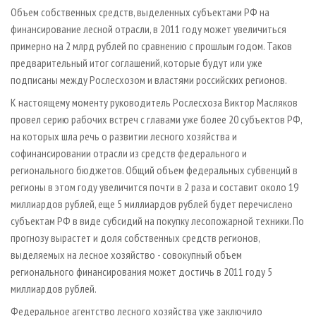
СУШКА ДРЕВЕСИНЫ
ПЕРСОНЫ
КОНТАКТЫ
РЕКЛАМА
Объем собственных средств, выделенных субъектами РФ на
финансирование лесной отрасли, в 2011 году может увеличиться
ПРОИЗВОДСТВО ДРЕВЕСНЫХ ПЛИТ
МОБИЛЬНЫЕ ВЫСТАВКИ
РЕКЛАМА НА САЙТЕ
примерно на 2 млрд рублей по сравнению с прошлым годом. Таков
ДЕРЕВЯННОЕ ДОМОСТРОЕНИЕ
ОФИЦИАЛЬНЫЕ ДЕЛЕГАЦИИ
предварительный итог соглашений, которые будут или уже
ПРОИЗВОДСТВО МЕБЕЛИ
подписаны между Рослесхозом и властями российских регионов.
ПРИОРИТЕТНЫЕ ИНВЕСТПРОЕКТЫ
БИОЭНЕРГЕТИКА
К настоящему моменту руководитель Рослесхоза Виктор Масляков
RUSSIAN FORESTRY REVIEW
провел серию рабочих встреч с главами уже более 20 субъектов РФ,
ЦБП
ГАЗЕТА ЛЕСПРОМФОРУМ
на которых шла речь о развитии лесного хозяйства и
ИНСТРУМЕНТ И МАТЕРИАЛЫ
БИБЛИОТЕКА СПЕЦИАЛИСТА
софинансировании отрасли из средств федерального и
регионального бюджетов. Общий объем федеральных субвенций в
регионы в этом году увеличится почти в 2 раза и составит около 19
миллиардов рублей, еще 5 миллиардов рублей будет перечислено
субъектам РФ в виде субсидий на покупку лесопожарной техники. По
прогнозу вырастет и доля собственных средств регионов,
выделяемых на лесное хозяйство - совокупный объем
регионального финансирования может достичь в 2011 году 5
миллиардов рублей.
Федеральное агентство лесного хозяйства уже заключило