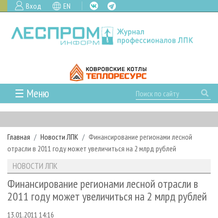
Вход
EN
☰ Меню
ГЛАВНАЯ
РУБРИКИ И ТЕМЫ
Главная
Новости ЛПК
Финансирование регионами лесной
РУБРИКИ ЖУРНАЛА
НОВОСТИ
отрасли в 2011 году может увеличиться на 2 млрд рублей
ЛЕСНОЕ ХОЗЯЙСТВО
КАЛЕНДАРЬ СОБЫТИЙ
ПРОЕКТЫ ЛПИ
НОВОСТИ ЛПК
ЛЕСОЗАГОТОВКА
НОВОСТИ ЛПК
АНАЛИТИКА
АРХИВ
Финансирование регионами лесной отрасли в
ЛЕСОПИЛЕНИЕ
НОВОСТИ ЖУРНАЛА
ПРЕДПРИЯТИЯ ЛПК
АРХИВ ЖУРНАЛОВ
2011 году может увеличиться на 2 млрд рублей
О ЖУРНАЛЕ
ДЕРЕВООБРАБОТКА
НОВОСТИ КОМПАНИЙ
ЛЕСНЫЕ РЕГИОНЫ РОССИИ
СТАТЬИ
ПОДПИСКА
РЕКЛАМОДАТЕЛЯМ
13.01.2011 14:16