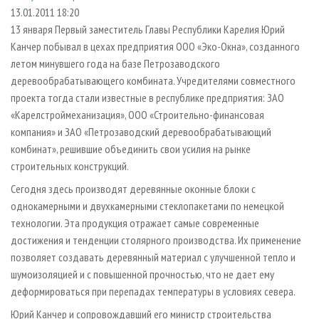
СУШКА ДРЕВЕСИНЫ
ПЕРСОНЫ
КОНТАКТЫ
РЕКЛАМА
13.01.2011 18:20
13 января Первый заместитель Главы Республики Карелия Юрий
ПРОИЗВОДСТВО ДРЕВЕСНЫХ ПЛИТ
МОБИЛЬНЫЕ ВЫСТАВКИ
РЕКЛАМА НА САЙТЕ
Канчер побывал в цехах предприятия ООО «Эко-Окна», созданного
ДЕРЕВЯННОЕ ДОМОСТРОЕНИЕ
ОФИЦИАЛЬНЫЕ ДЕЛЕГАЦИИ
летом минувшего года на базе Петрозаводского
ПРОИЗВОДСТВО МЕБЕЛИ
деревообрабатывающего комбината. Учредителями совместного
ПРИОРИТЕТНЫЕ ИНВЕСТПРОЕКТЫ
проекта тогда стали известные в республике предприятия: ЗАО
БИОЭНЕРГЕТИКА
RUSSIAN FORESTRY REVIEW
«Карелстроймеханизация», ООО «Строительно-финансовая
ЦБП
ГАЗЕТА ЛЕСПРОМФОРУМ
компания» и ЗАО «Петрозаводский деревообрабатывающий
комбинат», решившие объединить свои усилия на рынке
ИНСТРУМЕНТ И МАТЕРИАЛЫ
БИБЛИОТЕКА СПЕЦИАЛИСТА
строительных конструкций.
Сегодня здесь производят деревянные оконные блоки с
однокамерными и двухкамерными стеклопакетами по немецкой
технологии. Эта продукция отражает самые современные
достижения и тенденции столярного производства. Их применение
позволяет создавать деревянный материал с улучшенной тепло и
шумоизоляцией и с повышенной прочностью, что не дает ему
деформироваться при перепадах температуры в условиях севера.
Юрий Канчер и сопровождавший его министр строительства