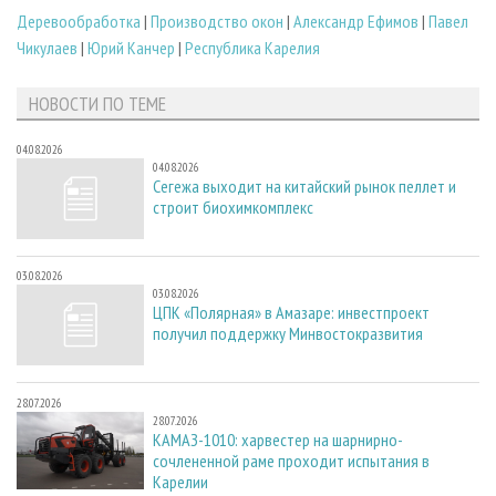
Деревообработка
|
Производство окон
|
Александр Ефимов
|
Павел
Чикулаев
|
Юрий Канчер
|
Республика Карелия
НОВОСТИ ПО ТЕМЕ
04.08.2026
04.08.2026
Сегежа выходит на китайский рынок пеллет и
строит биохимкомплекс
03.08.2026
03.08.2026
ЦПК «Полярная» в Амазаре: инвестпроект
получил поддержку Минвостокразвития
28.07.2026
28.07.2026
КАМАЗ-1010: харвестер на шарнирно-
сочлененной раме проходит испытания в
Карелии