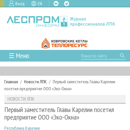
Вход
EN
☰ Меню
ГЛАВНАЯ
РУБРИКИ И ТЕМЫ
Главная
Новости ЛПК
Первый заместитель Главы Карелии
РУБРИКИ ЖУРНАЛА
НОВОСТИ
посетил предприятие ООО «Эко-Окна»
ЛЕСНОЕ ХОЗЯЙСТВО
КАЛЕНДАРЬ СОБЫТИЙ
ПРОЕКТЫ ЛПИ
НОВОСТИ ЛПК
ЛЕСОЗАГОТОВКА
НОВОСТИ ЛПК
АНАЛИТИКА
АРХИВ
Первый заместитель Главы Карелии посетил
ЛЕСОПИЛЕНИЕ
НОВОСТИ ЖУРНАЛА
ПРЕДПРИЯТИЯ ЛПК
АРХИВ ЖУРНАЛОВ
предприятие ООО «Эко-Окна»
О ЖУРНАЛЕ
ДЕРЕВООБРАБОТКА
НОВОСТИ КОМПАНИЙ
ЛЕСНЫЕ РЕГИОНЫ РОССИИ
СТАТЬИ
ПОДПИСКА
РЕКЛАМОДАТЕЛЯМ
Республика Карелия