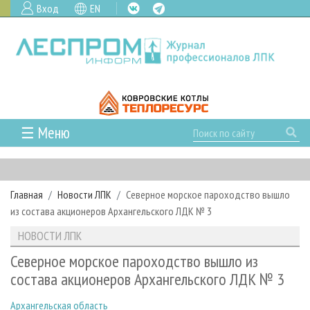
Вход
EN
☰ Меню
ГЛАВНАЯ
РУБРИКИ И ТЕМЫ
Главная
Новости ЛПК
Северное морское пароходство вышло
РУБРИКИ ЖУРНАЛА
НОВОСТИ
из состава акционеров Архангельского ЛДК № 3
ЛЕСНОЕ ХОЗЯЙСТВО
КАЛЕНДАРЬ СОБЫТИЙ
ПРОЕКТЫ ЛПИ
НОВОСТИ ЛПК
ЛЕСОЗАГОТОВКА
НОВОСТИ ЛПК
АНАЛИТИКА
АРХИВ
Северное морское пароходство вышло из
ЛЕСОПИЛЕНИЕ
НОВОСТИ ЖУРНАЛА
ПРЕДПРИЯТИЯ ЛПК
АРХИВ ЖУРНАЛОВ
состава акционеров Архангельского ЛДК № 3
О ЖУРНАЛЕ
ДЕРЕВООБРАБОТКА
НОВОСТИ КОМПАНИЙ
ЛЕСНЫЕ РЕГИОНЫ РОССИИ
СТАТЬИ
ПОДПИСКА
РЕКЛАМОДАТЕЛЯМ
Архангельская область