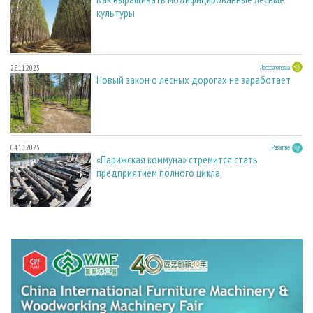
культуры
28.11.2025
Лесозаготовка
Новый закон о лесных дорогах не заработает
04.10.2025
Развитие
«Парижская коммуна» стремится стать
предприятием полного цикла