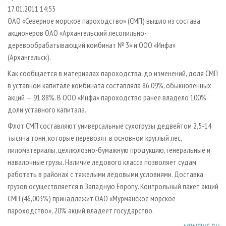
СУШКА ДРЕВЕСИНЫ
ПЕРСОНЫ
КОНТАКТЫ
РЕКЛАМА
17.01.2011 14:55
ОАО «Северное морское пароходство» (СМП) вышло из состава
ПРОИЗВОДСТВО ДРЕВЕСНЫХ ПЛИТ
МОБИЛЬНЫЕ ВЫСТАВКИ
РЕКЛАМА НА САЙТЕ
акционеров ОАО «Архангельский лесопильно-
ДЕРЕВЯННОЕ ДОМОСТРОЕНИЕ
ОФИЦИАЛЬНЫЕ ДЕЛЕГАЦИИ
деревообрабатывающий комбинат № 3» и ООО «Инфа»
ПРОИЗВОДСТВО МЕБЕЛИ
(Архангельск).
ПРИОРИТЕТНЫЕ ИНВЕСТПРОЕКТЫ
БИОЭНЕРГЕТИКА
Как сообщается в материалах пароходства, до изменений, доля СМП
RUSSIAN FORESTRY REVIEW
в уставном капитале комбината составляла 86,09%, обыкновенных
ЦБП
ГАЗЕТА ЛЕСПРОМФОРУМ
акций — 91,88%. В ООО «Инфа» пароходство ранее владело 100%
ИНСТРУМЕНТ И МАТЕРИАЛЫ
БИБЛИОТЕКА СПЕЦИАЛИСТА
доли уставного капитала.
Флот СМП составляют универсальные сухогрузы дедвейтом 2,5-14
тысяча тонн, которые перевозят в основном круглый лес,
пиломатериалы, целлюлозно-бумажную продукцию, генеральные и
навалочные грузы. Наличие ледового класса позволяет судам
работать в районах с тяжелыми ледовыми условиями. Доставка
грузов осуществляется в Западную Европу. Контрольный пакет акций
СМП (46,003%) принадлежит ОАО «Мурманское морское
пароходство», 20% акций владеет государство.