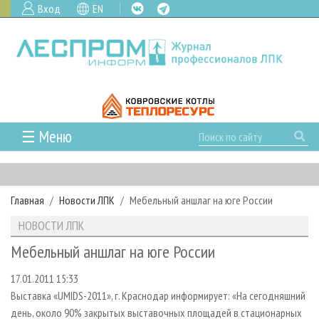
Вход
EN
☰ Меню
ГЛАВНАЯ
РУБРИКИ И ТЕМЫ
Главная
Новости ЛПК
Мебельный аншлаг на юге России
РУБРИКИ ЖУРНАЛА
НОВОСТИ
НОВОСТИ ЛПК
ЛЕСНОЕ ХОЗЯЙСТВО
КАЛЕНДАРЬ СОБЫТИЙ
ПРОЕКТЫ ЛПИ
Мебельный аншлаг на юге России
ЛЕСОЗАГОТОВКА
НОВОСТИ ЛПК
АНАЛИТИКА
АРХИВ
17.01.2011 15:33
ЛЕСОПИЛЕНИЕ
НОВОСТИ ЖУРНАЛА
ПРЕДПРИЯТИЯ ЛПК
АРХИВ ЖУРНАЛОВ
О ЖУРНАЛЕ
Выставка «UMIDS-2011», г. Краснодар информирует: «На сегодняшний
ДЕРЕВООБРАБОТКА
НОВОСТИ КОМПАНИЙ
ЛЕСНЫЕ РЕГИОНЫ РОССИИ
СТАТЬИ
ПОДПИСКА
РЕКЛАМОДАТЕЛЯМ
день, около 90% закрытых выставочных площадей в стационарных