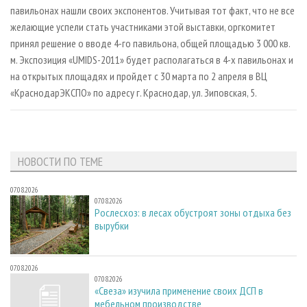
СУШКА ДРЕВЕСИНЫ
ПЕРСОНЫ
павильонах нашли своих экспонентов. Учитывая тот факт, что не все
КОНТАКТЫ
РЕКЛАМА
желающие успели стать участниками этой выставки, оргкомитет
ПРОИЗВОДСТВО ДРЕВЕСНЫХ ПЛИТ
МОБИЛЬНЫЕ ВЫСТАВКИ
РЕКЛАМА НА САЙТЕ
принял решение о вводе 4-го павильона, общей площадью 3 000 кв.
ДЕРЕВЯННОЕ ДОМОСТРОЕНИЕ
ОФИЦИАЛЬНЫЕ ДЕЛЕГАЦИИ
м. Экспозиция «UMIDS-2011» будет располагаться в 4-х павильонах и
на открытых площадях и пройдет с 30 марта по 2 апреля в ВЦ
ПРОИЗВОДСТВО МЕБЕЛИ
ПРИОРИТЕТНЫЕ ИНВЕСТПРОЕКТЫ
«КраснодарЭКСПО» по адресу г. Краснодар, ул. Зиповская, 5.
БИОЭНЕРГЕТИКА
RUSSIAN FORESTRY REVIEW
ЦБП
ГАЗЕТА ЛЕСПРОМФОРУМ
ИНСТРУМЕНТ И МАТЕРИАЛЫ
БИБЛИОТЕКА СПЕЦИАЛИСТА
НОВОСТИ ПО ТЕМЕ
07.08.2026
07.08.2026
Рослесхоз: в лесах обустроят зоны отдыха без
вырубки
07.08.2026
07.08.2026
«Свеза» изучила применение своих ДСП в
мебельном производстве