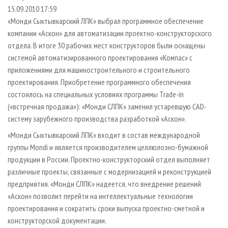
СУШКА ДРЕВЕСИНЫ
ПЕРСОНЫ
КОНТАКТЫ
РЕКЛАМА
15.09.2010 17:59
«Монди Сыктывкарский ЛПК» выбрал программное обеспечение
ПРОИЗВОДСТВО ДРЕВЕСНЫХ ПЛИТ
МОБИЛЬНЫЕ ВЫСТАВКИ
РЕКЛАМА НА САЙТЕ
компании «Аскон» для автоматизации проектно-конструкторского
ДЕРЕВЯННОЕ ДОМОСТРОЕНИЕ
ОФИЦИАЛЬНЫЕ ДЕЛЕГАЦИИ
отдела. В итоге 30 рабочих мест конструкторов были оснащены
ПРОИЗВОДСТВО МЕБЕЛИ
системой автоматизированного проектирования «Компас» с
ПРИОРИТЕТНЫЕ ИНВЕСТПРОЕКТЫ
приложениями для машиностроительного и строительного
БИОЭНЕРГЕТИКА
RUSSIAN FORESTRY REVIEW
проектирования. Приобретение программного обеспечения
ЦБП
ГАЗЕТА ЛЕСПРОМФОРУМ
состоялось на специальных условиях программы Trade-in
(«встречная продажа»): «Монди СЛПК» заменил устаревшую CAD-
ИНСТРУМЕНТ И МАТЕРИАЛЫ
БИБЛИОТЕКА СПЕЦИАЛИСТА
систему зарубежного производства разработкой «Аскон».
«Монди Сыктывкарский ЛПК» входит в состав международной
группы Mondi и является производителем целлюлозно-бумажной
продукции в России. Проектно-конструкторский отдел выполняет
различные проекты, связанные с модернизацией и реконструкцией
предприятия. «Монди СЛПК» надеется, что внедрение решений
«Аскон» позволит перейти на интеллектуальные технологии
проектирования и сократить сроки выпуска проектно-сметной и
конструкторской документации.