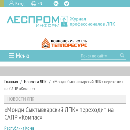
Вход
EN
☰ Меню
ГЛАВНАЯ
РУБРИКИ И ТЕМЫ
Главная
Новости ЛПК
«Монди Сыктывкарский ЛПК» переходит
РУБРИКИ ЖУРНАЛА
НОВОСТИ
на САПР «Компас»
ЛЕСНОЕ ХОЗЯЙСТВО
КАЛЕНДАРЬ СОБЫТИЙ
ПРОЕКТЫ ЛПИ
НОВОСТИ ЛПК
ЛЕСОЗАГОТОВКА
НОВОСТИ ЛПК
АНАЛИТИКА
АРХИВ
«Монди Сыктывкарский ЛПК» переходит на
ЛЕСОПИЛЕНИЕ
НОВОСТИ ЖУРНАЛА
ПРЕДПРИЯТИЯ ЛПК
АРХИВ ЖУРНАЛОВ
САПР «Компас»
О ЖУРНАЛЕ
ДЕРЕВООБРАБОТКА
НОВОСТИ КОМПАНИЙ
ЛЕСНЫЕ РЕГИОНЫ РОССИИ
СТАТЬИ
ПОДПИСКА
РЕКЛАМОДАТЕЛЯМ
Республика Коми