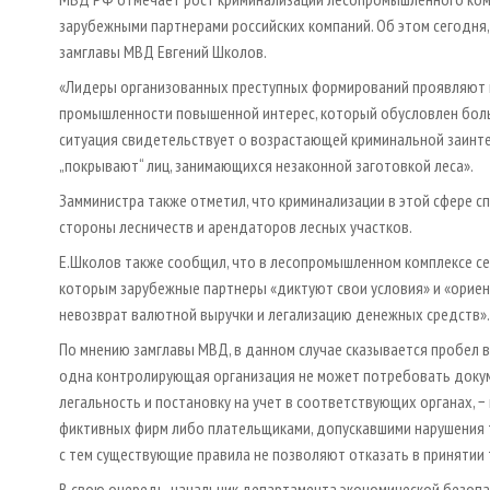
зарубежными партнерами российских компаний. Об этом сегодня
замглавы МВД Евгений Школов.
«Лидеры организованных преступных формирований проявляют 
промышленности повышенной интерес, который обусловлен боль
ситуация свидетельствует о возрастающей криминальной заинт
„покрывают“ лиц, занимающихся незаконной заготовкой леса».
Замминистра также отметил, что криминализации в этой сфере сп
стороны лесничеств и арендаторов лесных участков.
Е.Школов также сообщил, что в лесопромышленном комплексе се
которым зарубежные партнеры «диктуют свои условия» и «ориен
невозврат валютной выручки и легализацию денежных средств».
По мнению замглавы МВД, в данном случае сказывается пробел в
одна контролирующая организация не может потребовать докум
легальность и постановку на учет в соответствующих органах, 
фиктивных фирм либо плательщиками, допускавшими нарушения 
с тем существующие правила не позволяют отказать в принятии т
В свою очередь, начальник департамента экономической безоп