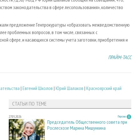
нством законодательства в сфере лесопользования», количество
ержали предложение Генпрокуратуры «образовать межведомственную
лее проблемных вопросов, в том числе, связанных с
ной сфере, и касающихся системы учета заготовки, приобретения и
ПРАЙМ-ТАСС
дательства
|
Евгений Школов
|
Юрий Шалаков
|
Красноярский край
СТАТЬИ ПО ТЕМЕ
27.05.2026
Персона
Председатель Общественного совета при
Рослесхозе Марина Мишункина