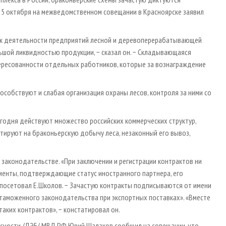
, 5 октября на межведомственном совещании в Красноярске заявил
к деятельности предприятий лесной и деревоперерабатывающей
шой ликвидностью продукции, − сказал он. − Складывающаяся
ересованности отдельных работников, которые за вознаграждение
особствуют и слабая организация охраны лесов, контроля за ними со
годня действуют множество российских коммерческих структур,
тируют на браконьерскую добычу леса, незаконный его вывоз,
 законодательстве. «При заключении и регистрации контрактов ни
енты, подтверждающие статус иностранного партнера, его
− посетовал Е.Школов. − Зачастую контракты подписываются от имени
таможенного законодательства при экспортных поставках». «Вместе
аких контрактов», − констатировал он.
асности /ДЭБ/ МВД РФ Юрий Шалаков сообщил на совещании, что,