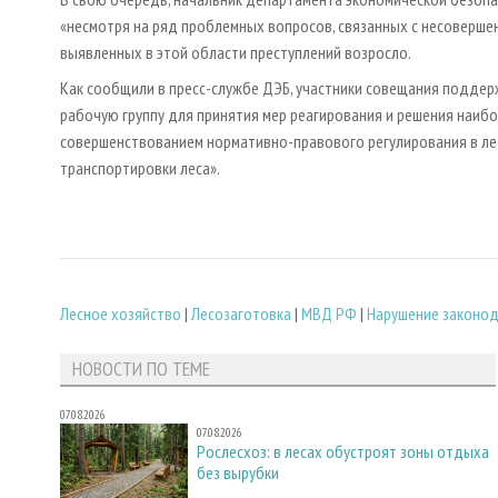
«несмотря на ряд проблемных вопросов, связанных с несоверше
выявленных в этой области преступлений возросло.
Как сообщили в пресс-службе ДЭБ, участники совещания подд
рабочую группу для принятия мер реагирования и решения наибо
совершенствованием нормативно-правового регулирования в лес
транспортировки леса».
Лесное хозяйство
|
Лесозаготовка
|
МВД РФ
|
Нарушение законо
НОВОСТИ ПО ТЕМЕ
07.08.2026
07.08.2026
Рослесхоз: в лесах обустроят зоны отдыха
без вырубки