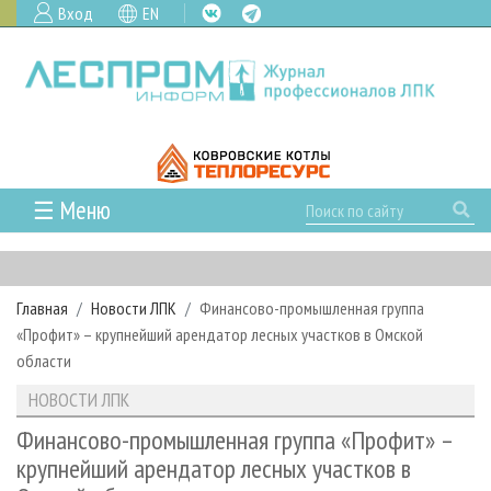
Вход
EN
☰ Меню
ГЛАВНАЯ
РУБРИКИ И ТЕМЫ
Главная
Новости ЛПК
Финансово-промышленная группа
РУБРИКИ ЖУРНАЛА
НОВОСТИ
«Профит» – крупнейший арендатор лесных участков в Омской
ЛЕСНОЕ ХОЗЯЙСТВО
КАЛЕНДАРЬ СОБЫТИЙ
области
ПРОЕКТЫ ЛПИ
ЛЕСОЗАГОТОВКА
НОВОСТИ ЛПК
АНАЛИТИКА
НОВОСТИ ЛПК
АРХИВ
ЛЕСОПИЛЕНИЕ
НОВОСТИ ЖУРНАЛА
ПРЕДПРИЯТИЯ ЛПК
АРХИВ ЖУРНАЛОВ
Финансово-промышленная группа «Профит» –
О ЖУРНАЛЕ
крупнейший арендатор лесных участков в
ДЕРЕВООБРАБОТКА
НОВОСТИ КОМПАНИЙ
ЛЕСНЫЕ РЕГИОНЫ РОССИИ
СТАТЬИ
ПОДПИСКА
РЕКЛАМОДАТЕЛЯМ