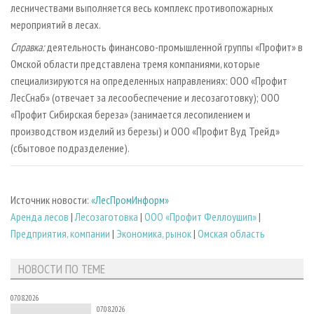
лесничествами выполняется весь комплекс противопожарных
мероприятий в лесах.
Справка:
деятельность финансово-промышленной группы «Профит» в
Омской области представлена тремя компаниями, которые
специализируются на определенных направлениях: ООО «Профит
ЛесСнаб» (отвечает за лесообеспечение и лесозаготовку); ООО
«Профит Сибирская береза» (занимается лесопилением и
производством изделий из березы) и ООО «Профит Вуд Трейд»
(сбытовое подразделение).
Источник новости:
«ЛесПромИнформ»
Аренда лесов
|
Лесозаготовка
|
ООО «Профит Феллоушип»
|
Предприятия, компании
|
Экономика, рынок
|
Омская область
НОВОСТИ ПО ТЕМЕ
07.08.2026
07.08.2026