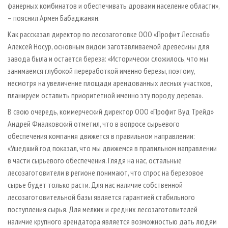
фанерных комбинатов и обеспечивать дровами население области»,
– пояснил Армен Бабаджанян.
Как рассказал директор по лесозаготовке ООО «Профит Лесснаб»
Алексей Носур, основным видом заготавливаемой древесины для
завода была и остается береза: «Исторически сложилось, что мы
занимаемся глубокой переработкой именно березы, поэтому,
несмотря на увеличение площади арендованных лесных участков,
планируем оставить приоритетной именно эту породу дерева».
В свою очередь, коммерческий директор ООО «Профит Вуд Трейд»
Андрей Фиалковский отметил, что в вопросе сырьевого
обеспечения компания движется в правильном направлении:
«Ушедший год показал, что мы движемся в правильном направлении
в части сырьевого обеспечения. Глядя на нас, остальные
лесозаготовители в регионе понимают, что спрос на березовое
сырье будет только расти. Для нас наличие собственной
лесозаготовительной базы является гарантией стабильного
поступления сырья. Для мелких и средних лесозаготовителей
наличие крупного арендатора является возможностью дать людям