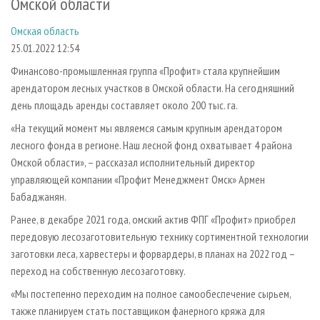
Омской области
СУШКА ДРЕВЕСИНЫ
ПЕРСОНЫ
КОНТАКТЫ
РЕКЛАМА
Омская область
ПРОИЗВОДСТВО ДРЕВЕСНЫХ ПЛИТ
МОБИЛЬНЫЕ ВЫСТАВКИ
РЕКЛАМА НА САЙТЕ
25.01.2022 12:54
ДЕРЕВЯННОЕ ДОМОСТРОЕНИЕ
ОФИЦИАЛЬНЫЕ ДЕЛЕГАЦИИ
Финансово-промышленная группа «Профит» стала крупнейшим
ПРОИЗВОДСТВО МЕБЕЛИ
ПРИОРИТЕТНЫЕ ИНВЕСТПРОЕКТЫ
арендатором лесных участков в Омской области. На сегодняшний
БИОЭНЕРГЕТИКА
RUSSIAN FORESTRY REVIEW
день площадь аренды составляет около 200 тыс. га.
ЦБП
«На текущий момент мы являемся самым крупным арендатором
ГАЗЕТА ЛЕСПРОМФОРУМ
лесного фонда в регионе. Наш лесной фонд охватывает 4 района
ИНСТРУМЕНТ И МАТЕРИАЛЫ
БИБЛИОТЕКА СПЕЦИАЛИСТА
Омской области», – рассказал исполнительный директор
управляющей компании «Профит Менеджмент Омск» Армен
Бабаджанян.
Ранее, в декабре 2021 года, омский актив ФПГ «Профит» приобрел
передовую лесозаготовительную технику сортиментной технологии
заготовки леса, харвестеры и форвардеры, в планах на 2022 год –
переход на собственную лесозаготовку.
«Мы постепенно переходим на полное самообеспечение сырьем,
также планируем стать поставщиком фанерного кряжа для