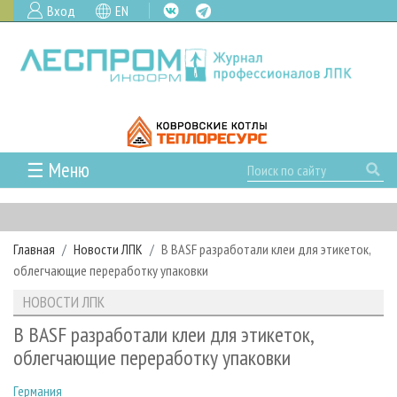
Вход
EN
☰ Меню
ГЛАВНАЯ
РУБРИКИ И ТЕМЫ
Главная
Новости ЛПК
В BASF разработали клеи для этикеток,
РУБРИКИ ЖУРНАЛА
НОВОСТИ
облегчающие переработку упаковки
ЛЕСНОЕ ХОЗЯЙСТВО
КАЛЕНДАРЬ СОБЫТИЙ
ПРОЕКТЫ ЛПИ
НОВОСТИ ЛПК
ЛЕСОЗАГОТОВКА
НОВОСТИ ЛПК
АНАЛИТИКА
АРХИВ
В BASF разработали клеи для этикеток,
ЛЕСОПИЛЕНИЕ
НОВОСТИ ЖУРНАЛА
ПРЕДПРИЯТИЯ ЛПК
АРХИВ ЖУРНАЛОВ
облегчающие переработку упаковки
О ЖУРНАЛЕ
ДЕРЕВООБРАБОТКА
НОВОСТИ КОМПАНИЙ
ЛЕСНЫЕ РЕГИОНЫ РОССИИ
СТАТЬИ
ПОДПИСКА
РЕКЛАМОДАТЕЛЯМ
Германия