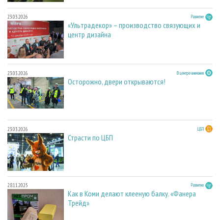
23.03.2026
Развитие
«Ультрадекор» – производство связующих и
центр дизайна
23.03.2026
В центре внимания
Осторожно, двери открываются!
23.03.2026
ЦБП
Страсти по ЦБП
28.11.2025
Развитие
Как в Коми делают клееную балку. «Фанера
Трейд»