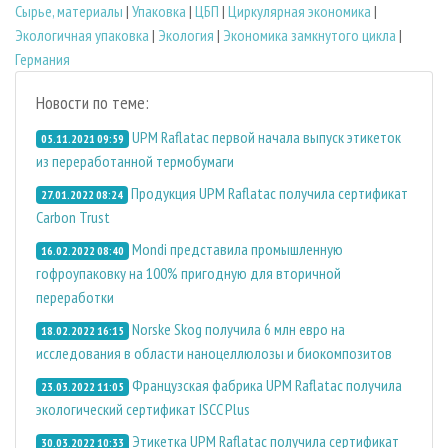
Сырье, материалы
|
Упаковка
|
ЦБП
|
Циркулярная экономика
|
Экологичная упаковка
|
Экология
|
Экономика замкнутого цикла
|
Германия
Новости по теме:
UPM Raflatac первой начала выпуск этикеток
05.11.2021 09:59
из переработанной термобумаги
Продукция UPM Raflatac получила сертификат
27.01.2022 08:24
Carbon Trust
Mondi представила промышленную
16.02.2022 08:40
гофроупаковку на 100% пригодную для вторичной
переработки
Norske Skog получила 6 млн евро на
18.02.2022 16:15
исследования в области наноцеллюлозы и биокомпозитов
Французская фабрика UPM Raflatac получила
23.03.2022 11:05
экологический сертификат ISCC Plus
Этикетка UPM Raflatac получила сертификат
30.03.2022 10:33