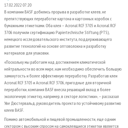
СУШКА ДРЕВЕСИНЫ
ПЕРСОНЫ
КОНТАКТЫ
РЕКЛАМА
17.02.2022 07:20
В компании BASF добились прорыва в разработке клеев, не
ПРОИЗВОДСТВО ДРЕВЕСНЫХ ПЛИТ
МОБИЛЬНЫЕ ВЫСТАВКИ
РЕКЛАМА НА САЙТЕ
препятствующих переработке картона и картонных коробок с
ДЕРЕВЯННОЕ ДОМОСТРОЕНИЕ
ОФИЦИАЛЬНЫЕ ДЕЛЕГАЦИИ
бумажными этикетками. Оба клея – Acronal RCF 3705 и Acronal RCF
ПРОИЗВОДСТВО МЕБЕЛИ
3706 получили сертификацию Papiertechnische Stiftung (PTS),
ПРИОРИТЕТНЫЕ ИНВЕСТПРОЕКТЫ
немецкого исследовательского института, поддерживающего
БИОЭНЕРГЕТИКА
RUSSIAN FORESTRY REVIEW
развитие технологий на основе оптоволокна и разработку
ЦБП
ГАЗЕТА ЛЕСПРОМФОРУМ
материалов для упаковки.
ИНСТРУМЕНТ И МАТЕРИАЛЫ
БИБЛИОТЕКА СПЕЦИАЛИСТА
«Поскольку мы работаем над достижением климатической
нейтральности во всем мире, нам необходимо обеспечить большую
замкнутость и более эффективную переработку. Разработав клеи
Acronal RCF 3705 и Acronal RCF 3706, пригодные для вторичной
переработки, компания BASF внесла решающий вклад в более
экологичную этикетку, например, в секторе логистики», – рассказал
Уве Дюстервальд, руководитель проекта по устойчивому развитию
клеев BASF.
Помимо автомобильной и пищевой промышленности, еще одним
сектором с высоким спросом на самоклеящиеся этикетки является