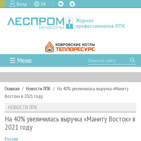
Вход
EN
☰ Меню
ГЛАВНАЯ
РУБРИКИ И ТЕМЫ
Главная
Новости ЛПК
На 40% увеличилась выручка «Маниту
РУБРИКИ ЖУРНАЛА
НОВОСТИ
Восток» в 2021 году
ЛЕСНОЕ ХОЗЯЙСТВО
КАЛЕНДАРЬ СОБЫТИЙ
ПРОЕКТЫ ЛПИ
НОВОСТИ ЛПК
ЛЕСОЗАГОТОВКА
НОВОСТИ ЛПК
АНАЛИТИКА
АРХИВ
На 40% увеличилась выручка «Маниту Восток» в
ЛЕСОПИЛЕНИЕ
НОВОСТИ ЖУРНАЛА
ПРЕДПРИЯТИЯ ЛПК
АРХИВ ЖУРНАЛОВ
2021 году
О ЖУРНАЛЕ
ДЕРЕВООБРАБОТКА
НОВОСТИ КОМПАНИЙ
ЛЕСНЫЕ РЕГИОНЫ РОССИИ
СТАТЬИ
ПОДПИСКА
РЕКЛАМОДАТЕЛЯМ
Россия