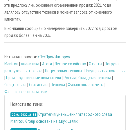
эти предпосылки, основным ограничением продаж 2021 года
являлось отсутствие техники в момент запроса от конечного
клиента».
В компании сообщили о намерении завершить 2022 год с ростом
продаж более чем на 20%.
Источник новости:
«ЛесПромИнформ»
Manitou
|
Аналитика
|
Итоги
|
Лесное хозяйство
|
Отчеты
|
Погрузо-
разгрузочная техника
|
Погрузочная техника
|
Предприятия, компании
|
Производственные показатели
|
Россия
|
Складская техника
|
Спецтехника
|
Статистика
|
Техника
|
Финансовые отчеты
|
Финансовые показатели
Новости по теме:
Стратегия уменьшения углеродного следа
20.01.2022 16:34
Manitou Group основана на двух целях