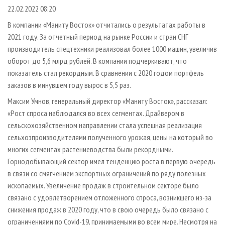
СУШКА ДРЕВЕСИНЫ
ПЕРСОНЫ
КОНТАКТЫ
РЕКЛАМА
22.02.2022 08:20
ПРОИЗВОДСТВО ДРЕВЕСНЫХ ПЛИТ
МОБИЛЬНЫЕ ВЫСТАВКИ
В компании «Маниту Восток» отчитались о результатах работы в
РЕКЛАМА НА САЙТЕ
2021 году. За отчетный период на рынке России и стран СНГ
ДЕРЕВЯННОЕ ДОМОСТРОЕНИЕ
ОФИЦИАЛЬНЫЕ ДЕЛЕГАЦИИ
производитель спецтехники реализовал более 1000 машин, увеличив
ПРОИЗВОДСТВО МЕБЕЛИ
ПРИОРИТЕТНЫЕ ИНВЕСТПРОЕКТЫ
оборот до 5,6 млрд рублей. В компании подчеркивают, что
БИОЭНЕРГЕТИКА
показатель стал рекордным. В сравнении с 2020 годом портфель
RUSSIAN FORESTRY REVIEW
заказов в минувшем году вырос в 5,5 раз.
ЦБП
ГАЗЕТА ЛЕСПРОМФОРУМ
Максим Умнов, генеральный директор «Маниту Восток», рассказал:
ИНСТРУМЕНТ И МАТЕРИАЛЫ
БИБЛИОТЕКА СПЕЦИАЛИСТА
«Рост спроса наблюдался во всех сегментах. Драйвером в
сельскохозяйственном направлении стала успешная реализация
сельхозпроизводителями полученного урожая, цены на который во
многих сегментах растениеводства были рекордными.
Горнодобывающий сектор имел тенденцию роста в первую очередь
в связи со смягчением экспортных ограничений по ряду полезных
ископаемых. Увеличение продаж в строительном секторе было
связано с удовлетворением отложенного спроса, возникшего из-за
снижения продаж в 2020 году, что в свою очередь было связано с
ограничениями по Covid-19, принимаемыми во всем мире. Несмотря на