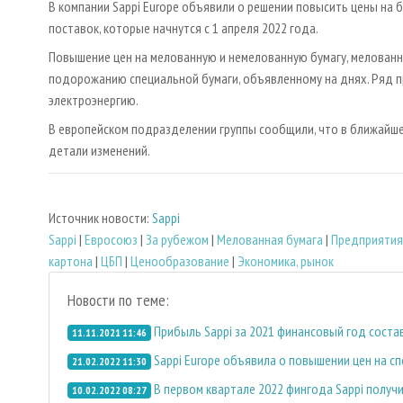
В компании Sappi Europe объявили о решении повысить цены на б
поставок, которые начнутся с 1 апреля 2022 года.
Повышение цен на мелованную и немелованную бумагу, мелованн
подорожанию специальной бумаги, объявленному на днях. Ряд 
электроэнергию.
В европейском подразделении группы сообщили, что в ближайше
детали изменений.
Источник новости:
Sappi
Sappi
|
Евросоюз
|
За рубежом
|
Мелованная бумага
|
Предприятия
картона
|
ЦБП
|
Ценообразование
|
Экономика, рынок
Новости по теме:
Прибыль Sappi за 2021 финансовый год соста
11.11.2021 11:46
Sappi Europe объявила о повышении цен на с
21.02.2022 11:30
В первом квартале 2022 фингода Sappi получ
10.02.2022 08:27