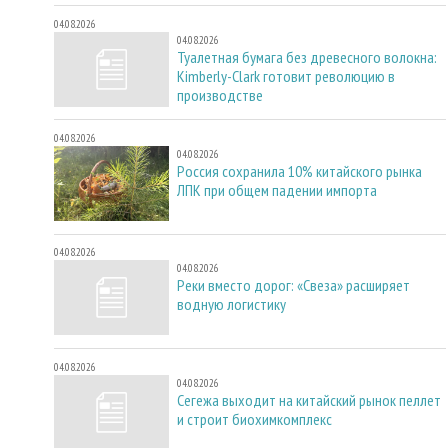
04.08.2026
04.08.2026
Туалетная бумага без древесного волокна:
Kimberly-Clark готовит революцию в
производстве
04.08.2026
04.08.2026
Россия сохранила 10% китайского рынка
ЛПК при общем падении импорта
04.08.2026
04.08.2026
Реки вместо дорог: «Свеза» расширяет
водную логистику
04.08.2026
04.08.2026
Сегежа выходит на китайский рынок пеллет
и строит биохимкомплекс