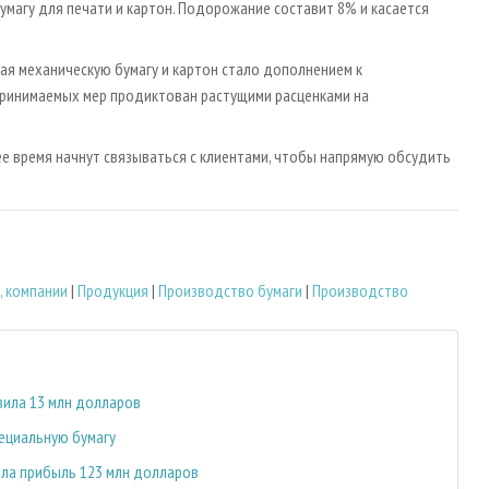
умагу для печати и картон. Подорожание составит 8% и касается
ая механическую бумагу и картон стало дополнением к
принимаемых мер продиктован растущими расценками на
е время начнут связываться с клиентами, чтобы напрямую обсудить
, компании
|
Продукция
|
Производство бумаги
|
Производство
вила 13 млн долларов
пециальную бумагу
ила прибыль 123 млн долларов