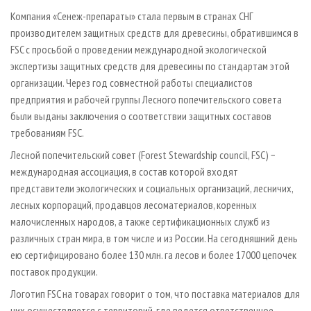
Компания «Сенеж-препараты» стала первым в странах СНГ
производителем защитных средств для древесины, обратившимся в
FSC с просьбой о проведении международной экологической
экспертизы защитных средств для древесины по стандартам этой
организации. Через год совместной работы специалистов
предприятия и рабочей группы Лесного попечительского совета
были выданы заключения о соответствии защитных составов
требованиям FSC.
Лесной попечительский совет (Forest Stewardship council, FSC) −
международная ассоциация, в состав которой входят
представители экологических и социальных организаций, лесничих,
лесных корпораций, продавцов лесоматериалов, коренных
малочисленных народов, а также сертификационных служб из
различных стран мира, в том числе и из России. На сегодняшний день
ею сертифицировано более 130 млн. га лесов и более 17000 цепочек
поставок продукции.
Логотип FSC на товарах говорит о том, что поставка материалов для
них осуществляется с территорий, где ведется ответственное,