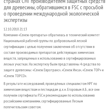
странах СНГ производителем защитных средств
СУШКА ДРЕВЕСИНЫ
ПЕРСОНЫ
КОНТАКТЫ
РЕКЛАМА
для древесины, обратившимся в FSC с просьбой
ПРОИЗВОДСТВО ДРЕВЕСНЫХ ПЛИТ
МОБИЛЬНЫЕ ВЫСТАВКИ
РЕКЛАМА НА САЙТЕ
о проведении международной экологической
экспертизы
ДЕРЕВЯННОЕ ДОМОСТРОЕНИЕ
ОФИЦИАЛЬНЫЕ ДЕЛЕГАЦИИ
ПРОИЗВОДСТВО МЕБЕЛИ
ПРИОРИТЕТНЫЕ ИНВЕСТПРОЕКТЫ
12.10.2010 21:13
Компания «Сенеж-препараты» обратилась в технический комитет
БИОЭНЕРГЕТИКА
RUSSIAN FORESTRY REVIEW
Национальной рабочей группы по добровольной лесной
ЦБП
ГАЗЕТА ЛЕСПРОМФОРУМ
сертификации с целью получения заключения об отсутствии в
ИНСТРУМЕНТ И МАТЕРИАЛЫ
БИБЛИОТЕКА СПЕЦИАЛИСТА
составе производимых препаратов действующих химических
веществ, запрещенных к использованию в сертифицированных
лесных участках. На экспертизу были представлены 4 средства по
защите древесины: «Сенеж Евротранс», «Сенеж Инса», «Сенеж ТОР» и
«Сенеж ТОРСО».
В результате исследований, проведённых специалистом НРГ по
химическим веществам и пестицидам д.х.н. Егоровым А.Б., все они
получили сертификаты FSC и рекомендации по использованию
российскими компаниями, сертифицированные Лесным
попечительским советом.