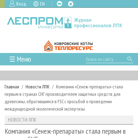
Вход
EN
☰ Меню
ГЛАВНАЯ
РУБРИКИ И ТЕМЫ
Главная
Новости ЛПК
Компания «Сенеж-препараты» стала
РУБРИКИ ЖУРНАЛА
НОВОСТИ
первым в странах СНГ производителем защитных средств для
ЛЕСНОЕ ХОЗЯЙСТВО
КАЛЕНДАРЬ СОБЫТИЙ
древесины, обратившимся в FSC с просьбой о проведении
ПРОЕКТЫ ЛПИ
международной экологической экспертизы
ЛЕСОЗАГОТОВКА
НОВОСТИ ЛПК
АНАЛИТИКА
АРХИВ
НОВОСТИ ЛПК
ЛЕСОПИЛЕНИЕ
НОВОСТИ ЖУРНАЛА
ПРЕДПРИЯТИЯ ЛПК
АРХИВ ЖУРНАЛОВ
О ЖУРНАЛЕ
Компания «Сенеж-препараты» стала первым в
ДЕРЕВООБРАБОТКА
НОВОСТИ КОМПАНИЙ
ЛЕСНЫЕ РЕГИОНЫ РОССИИ
СТАТЬИ
ПОДПИСКА
РЕКЛАМОДАТЕЛЯМ