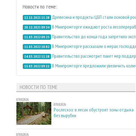
Новости по теме:
Древесина и продукты ЦБП стали основой рос
12.11.2021 11:28
В Минпромторге ожидают роста лесоперераб
20.12.2021 09:34
Правительство до конца года запретило эксп
11.03.2022 09:25
В Минпромторге рассказали о мерах господд
11.03.2022 10:02
Правительство рассмотрит пакет мер поддер
14.03.2022 11:18
В Минпромторге предложили увеличить колич
15.03.2022 09:11
НОВОСТИ ПО ТЕМЕ
07.08.2026
07.08.2026
Рослесхоз: в лесах обустроят зоны отдыха
без вырубки
07.08.2026