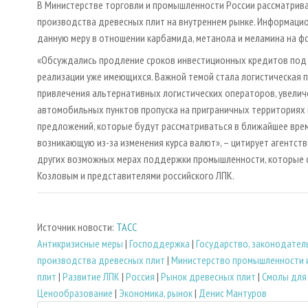
В Министерстве торговли и промышленности России рассматрив
производства древесных плит на внутреннем рынке. Информацио
данную меру в отношении карбамида, метанола и меламина на фо
«Обсуждались продление сроков инвестиционных кредитов под 
реализации уже имеющихся. Важной темой стала логистическая 
привлечения альтернативных логистических операторов, увели
автомобильных пунктов пропуска на приграничных территориях и
предложений, которые будут рассматриваться в ближайшее врем
возникающую из-за изменения курса валют», – цитирует агентст
других возможных мерах поддержки промышленности, которые 
Козловым и представителями российского ЛПК.
Источник новости:
ТАСС
Антикризисные меры
|
Господдержка
|
Государство, законодател
производства древесных плит
|
Министерство промышленности 
плит
|
Развитие ЛПК
|
Россия
|
Рынок древесных плит
|
Смолы для
Ценообразование
|
Экономика, рынок
|
Денис Мантуров