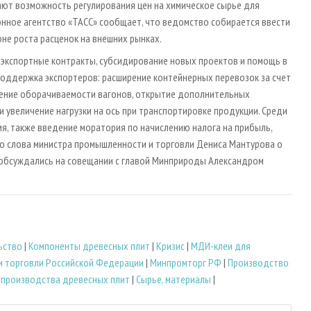
ают возможность регулирования цен на химическое сырье для
нное агентство «ТАСС» сообщает, что ведомство собирается ввести
не роста расценок на внешних рынках.
экспортные контракты, субсидирование новых проектов и помощь в
поддержка экспортеров: расширение контейнерных перевозок за счет
чение оборачиваемости вагонов, открытие дополнительных
 увеличение нагрузки на ось при транспортировке продукции. Среди
я, также введение моратория по начислению налога на прибыль,
во слова министра промышленности и торговли Дениса Мантурова о
обсуждались на совещании с главой Минприроды Александром
ьство
|
Компоненты древесных плит
|
Кризис
|
МДИ-клеи для
и торговли Российской Федерации
|
Минпромторг РФ
|
Производство
 производства древесных плит
|
Сырье, материалы
|