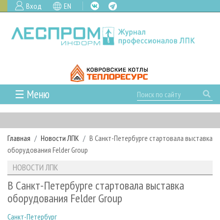
Вход
EN
☰ Меню
ГЛАВНАЯ
РУБРИКИ И ТЕМЫ
Главная
Новости ЛПК
В Санкт-Петербурге стартовала выставка
РУБРИКИ ЖУРНАЛА
НОВОСТИ
оборудования Felder Group
ЛЕСНОЕ ХОЗЯЙСТВО
КАЛЕНДАРЬ СОБЫТИЙ
ПРОЕКТЫ ЛПИ
НОВОСТИ ЛПК
ЛЕСОЗАГОТОВКА
НОВОСТИ ЛПК
АНАЛИТИКА
АРХИВ
В Санкт-Петербурге стартовала выставка
ЛЕСОПИЛЕНИЕ
НОВОСТИ ЖУРНАЛА
ПРЕДПРИЯТИЯ ЛПК
АРХИВ ЖУРНАЛОВ
оборудования Felder Group
О ЖУРНАЛЕ
ДЕРЕВООБРАБОТКА
НОВОСТИ КОМПАНИЙ
ЛЕСНЫЕ РЕГИОНЫ РОССИИ
СТАТЬИ
ПОДПИСКА
РЕКЛАМОДАТЕЛЯМ
Санкт-Петербург