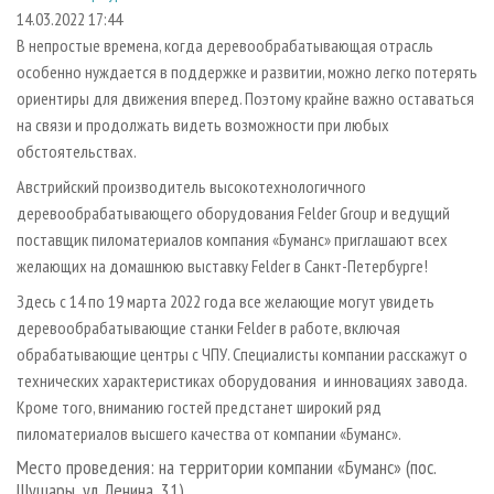
СУШКА ДРЕВЕСИНЫ
ПЕРСОНЫ
КОНТАКТЫ
РЕКЛАМА
14.03.2022 17:44
В непростые времена, когда деревообрабатывающая отрасль
ПРОИЗВОДСТВО ДРЕВЕСНЫХ ПЛИТ
МОБИЛЬНЫЕ ВЫСТАВКИ
РЕКЛАМА НА САЙТЕ
особенно нуждается в поддержке и развитии, можно легко потерять
ДЕРЕВЯННОЕ ДОМОСТРОЕНИЕ
ОФИЦИАЛЬНЫЕ ДЕЛЕГАЦИИ
ориентиры для движения вперед. Поэтому крайне важно оставаться
ПРОИЗВОДСТВО МЕБЕЛИ
на связи и продолжать видеть возможности при любых
ПРИОРИТЕТНЫЕ ИНВЕСТПРОЕКТЫ
обстоятельствах.
БИОЭНЕРГЕТИКА
RUSSIAN FORESTRY REVIEW
Австрийский производитель высокотехнологичного
ЦБП
ГАЗЕТА ЛЕСПРОМФОРУМ
деревообрабатывающего оборудования Felder Group и ведущий
ИНСТРУМЕНТ И МАТЕРИАЛЫ
БИБЛИОТЕКА СПЕЦИАЛИСТА
поставщик пиломатериалов компания «Буманс» приглашают всех
желающих на домашнюю выставку Felder в Санкт-Петербурге!
Здесь с 14 по 19 марта 2022 года все желающие могут увидеть
деревообрабатывающие станки Felder в работе, включая
обрабатывающие центры с ЧПУ. Специалисты компании расскажут о
технических характеристиках оборудования и инновациях завода.
Кроме того, вниманию гостей предстанет широкий ряд
пиломатериалов высшего качества от компании «Буманс».
Место проведения: на территории компании «Буманс» (пос.
Шушары, ул. Ленина, 31).