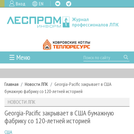
Вход
EN
☰ Меню
ГЛАВНАЯ
РУБРИКИ И ТЕМЫ
Главная
Новости ЛПК
Georgia-Pacific закрывает в США
РУБРИКИ ЖУРНАЛА
НОВОСТИ
бумажную фабрику со 120-летней историей
ЛЕСНОЕ ХОЗЯЙСТВО
КАЛЕНДАРЬ СОБЫТИЙ
ПРОЕКТЫ ЛПИ
НОВОСТИ ЛПК
ЛЕСОЗАГОТОВКА
НОВОСТИ ЛПК
АНАЛИТИКА
АРХИВ
Georgia-Pacific закрывает в США бумажную
ЛЕСОПИЛЕНИЕ
НОВОСТИ ЖУРНАЛА
ПРЕДПРИЯТИЯ ЛПК
АРХИВ ЖУРНАЛОВ
фабрику со 120-летней историей
О ЖУРНАЛЕ
ДЕРЕВООБРАБОТКА
НОВОСТИ КОМПАНИЙ
ЛЕСНЫЕ РЕГИОНЫ РОССИИ
СТАТЬИ
ПОДПИСКА
РЕКЛАМОДАТЕЛЯМ
США