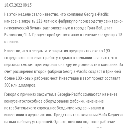
СУШКА ДРЕВЕСИНЫ
ПЕРСОНЫ
КОНТАКТЫ
РЕКЛАМА
18.03.2022 08:13
ПРОИЗВОДСТВО ДРЕВЕСНЫХ ПЛИТ
МОБИЛЬНЫЕ ВЫСТАВКИ
На этой неделе стало известно, что компания Georgia-Pacific
РЕКЛАМА НА САЙТЕ
намерена закрыть 121-летнюю фабрику по производству санитарно-
ДЕРЕВЯННОЕ ДОМОСТРОЕНИЕ
ОФИЦИАЛЬНЫЕ ДЕЛЕГАЦИИ
гигиенической бумаги, расположенную в городе Грин-Бей, штат
ПРОИЗВОДСТВО МЕБЕЛИ
ПРИОРИТЕТНЫЕ ИНВЕСТПРОЕКТЫ
Висконсин, США. Процесс пройдет поэтапно в течение следующих 18
БИОЭНЕРГЕТИКА
месяцев.
RUSSIAN FORESTRY REVIEW
Известно, что в результате закрытия предприятия около 190
ЦБП
ГАЗЕТА ЛЕСПРОМФОРУМ
сотрудников потеряют работу, однако в компании заявляют, что
ИНСТРУМЕНТ И МАТЕРИАЛЫ
БИБЛИОТЕКА СПЕЦИАЛИСТА
персонал сможет претендовать на другие должности в компании. За
счет расширения второй фабрики Georgia-Pacific создаст в Грин-Бей
более 100 новых рабочих мест. Инвестиции в этот проект составят
500 млн долларов.
Говоря о причинах закрытия, в Georgia-Pacific ссылаются на менее
конкурентоспособное оборудование фабрики, изменение
потребительского спроса, необходимую модернизацию и
инвестиции в другие активы. Представитель компании Майк Каулески
назвал фабрику устаревшей. Однако, пояснил он, новые рабочие