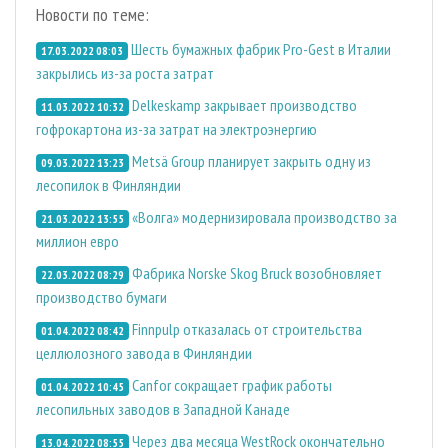
Новости по теме:
Шесть бумажных фабрик Pro-Gest в Италии
17.03.2022 08:03
закрылись из-за роста затрат
Delkeskamp закрывает производство
11.03.2022 10:32
гофрокартона из-за затрат на электроэнергию
Metsä Group планирует закрыть одну из
09.03.2022 13:23
лесопилок в Финляндии
«Волга» модернизировала производство за
21.03.2022 13:55
миллион евро
Фабрика Norske Skog Bruck возобновляет
22.03.2022 08:29
производство бумаги
Finnpulp отказалась от строительства
01.04.2022 08:42
целлюлозного завода в Финляндии
Canfor сокращает график работы
01.04.2022 10:45
лесопильных заводов в Западной Канаде
Через два месяца WestRock окончательно
13.04.2022 08:55