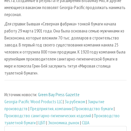
места, созданные в результате расширения Broadway Mill, и другие
имеющиеся вакансии позволят Georgia-Pacific продолжать нанимать
персонал.
Для справки
: Бывшая «Северная фабрика» тонкой бумаги начала
работу 29 марта 1901 года. Она была основана семью мужчинами из
Висконсина, которые вложили 70 тыс. долларов в строительство
завода. В первый год своего существования компания наняла 25
человек и отгрузила 800 тонн продукции. К 1920 году компания была
крупнейшим производителем санитарно-гигиенической бумаги в
мире и помогла Грин-Бей заслужить титул «Мировая столица
туалетной бумаги».
Источник новости:
Green Bay Press Gazette
Georgia-Pacific Wood Products LLC
|
За рубежом
|
Закрытие
производств
|
Предприятия, компании
|
Производство бумаги
|
Производство санитарно-гигиенических изделий
|
Производство
туалетной бумаги
|
ЦБП
|
Экономика, рынок
|
США