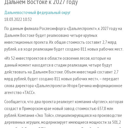
Дальнем Востоке к 2027 году
СУШКА ДРЕВЕСИНЫ
ПЕРСОНЫ
КОНТАКТЫ
РЕКЛАМА
Дальневосточный федеральный округ
ПРОИЗВОДСТВО ДРЕВЕСНЫХ ПЛИТ
МОБИЛЬНЫЕ ВЫСТАВКИ
РЕКЛАМА НА САЙТЕ
18.03.2022 10:32
ДЕРЕВЯННОЕ ДОМОСТРОЕНИЕ
ОФИЦИАЛЬНЫЕ ДЕЛЕГАЦИИ
По данным филиала Рослесинфорга «Дальлеспроект», к 2027 году на
ПРОИЗВОДСТВО МЕБЕЛИ
ПРИОРИТЕТНЫЕ ИНВЕСТПРОЕКТЫ
Дальнем Востоке будет реализовано четыре крупных
БИОЭНЕРГЕТИКА
RUSSIAN FORESTRY REVIEW
инвестиционных проекта. Их общая стоимость составит 2,7 млрд
рублей, а в ходе реализации будет создано 811 новых рабочих мест.
ЦБП
ГАЗЕТА ЛЕСПРОМФОРУМ
«Из 52 инвестпроектов в области освоения лесов, которые на
ИНСТРУМЕНТ И МАТЕРИАЛЫ
БИБЛИОТЕКА СПЕЦИАЛИСТА
данный момент находятся в стадии реализации, четыре будут
действовать на Дальнем Востоке. Объем инвестиций составит 2,7
млрд рублей, будет создано 811 новых рабочих мест», – передает
слова директора «Дальлеспроекта» Игоря Гречина информационное
агентство «ТАСС».
Сообщается, что два проекта реализует компания «Артлес», которая
создаст в Приморском крае новый завод стоимостью 657,8 млн
рублей. Компания «Эко Тойс», специализирующаяся на производстве
деревянных игрушек, модернизирует имеющиеся мощности за 501,2