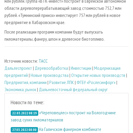
млн рублей. Группа «ВТК-инвест» построит в Еврейской автономной
области деревоперерабатывающий завод стоимостью 752,7 млн
рублей. «Тумнинский прииск» инвестирует 757 млн рублей в новое
предприятие в Хабаровском крае.
После реализации программ компании будут выпускать
пиломатериалы, фанеру, шпон и древесное биотопливо.
Источник новости:
ТАСС
Дальлеспроект
|
Деревообработка
|
Инвестиции
|
Модернизация
предприятий
|
Новые производства
|
Открытие новых производств
|
Предприятия, компании
|
Развитие ЛПК
|
ФГБУ «Рослесинфорг»
|
Экономика, рынок
|
Дальневосточный федеральный округ
Новости по теме:
«Череповецлес» построит на Вологодчине
22.03.2022 08:19
завод сухих пиломатериалов
На Галичском фанерном комбинате
27.03.2022 08:00