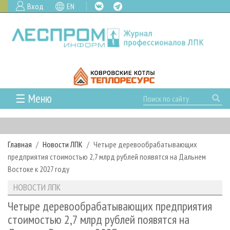
Вход
EN
☰ Меню
ГЛАВНАЯ
РУБРИКИ И ТЕМЫ
Главная
Новости ЛПК
Четыре деревообрабатывающих
РУБРИКИ ЖУРНАЛА
НОВОСТИ
предприятия стоимостью 2,7 млрд рублей появятся на Дальнем
ЛЕСНОЕ ХОЗЯЙСТВО
КАЛЕНДАРЬ СОБЫТИЙ
Востоке к 2027 году
ПРОЕКТЫ ЛПИ
ЛЕСОЗАГОТОВКА
НОВОСТИ ЛПК
АНАЛИТИКА
НОВОСТИ ЛПК
АРХИВ
ЛЕСОПИЛЕНИЕ
НОВОСТИ ЖУРНАЛА
ПРЕДПРИЯТИЯ ЛПК
АРХИВ ЖУРНАЛОВ
Четыре деревообрабатывающих предприятия
О ЖУРНАЛЕ
стоимостью 2,7 млрд рублей появятся на
ДЕРЕВООБРАБОТКА
НОВОСТИ КОМПАНИЙ
ЛЕСНЫЕ РЕГИОНЫ РОССИИ
СТАТЬИ
ПОДПИСКА
РЕКЛАМОДАТЕЛЯМ