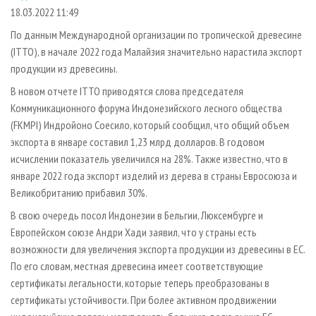
СУШКА ДРЕВЕСИНЫ
ПЕРСОНЫ
КОНТАКТЫ
РЕКЛАМА
18.03.2022 11:49
ПРОИЗВОДСТВО ДРЕВЕСНЫХ ПЛИТ
МОБИЛЬНЫЕ ВЫСТАВКИ
По данным Международной организации по тропической древесине
РЕКЛАМА НА САЙТЕ
(ITTO), в начале 2022 года Малайзия значительно нарастила экспорт
ДЕРЕВЯННОЕ ДОМОСТРОЕНИЕ
ОФИЦИАЛЬНЫЕ ДЕЛЕГАЦИИ
продукции из древесины.
ПРОИЗВОДСТВО МЕБЕЛИ
ПРИОРИТЕТНЫЕ ИНВЕСТПРОЕКТЫ
В новом отчете ITTO приводятся слова председателя
БИОЭНЕРГЕТИКА
RUSSIAN FORESTRY REVIEW
Коммуникационного форума Индонезийского лесного общества
(FKMPI) Индройоно Соесило, который сообщил, что общий объем
ЦБП
ГАЗЕТА ЛЕСПРОМФОРУМ
экспорта в январе составил 1,23 млрд долларов. В годовом
ИНСТРУМЕНТ И МАТЕРИАЛЫ
БИБЛИОТЕКА СПЕЦИАЛИСТА
исчислении показатель увеличился на 28%. Также известно, что в
январе 2022 года экспорт изделий из дерева в страны Евросоюза и
Великобританию прибавил 30%.
В свою очередь посол Индонезии в Бельгии, Люксембурге и
Европейском союзе Андри Хади заявил, что у страны есть
возможности для увеличения экспорта продукции из древесины в ЕС.
По его словам, местная древесина имеет соответствующие
сертификаты легальности, которые теперь преобразованы в
сертификаты устойчивости. При более активном продвижении