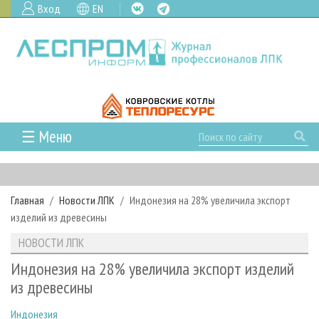
Вход
EN
☰ Меню
ГЛАВНАЯ
РУБРИКИ И ТЕМЫ
Главная
Новости ЛПК
Индонезия на 28% увеличила экспорт
РУБРИКИ ЖУРНАЛА
НОВОСТИ
изделий из древесины
ЛЕСНОЕ ХОЗЯЙСТВО
КАЛЕНДАРЬ СОБЫТИЙ
ПРОЕКТЫ ЛПИ
НОВОСТИ ЛПК
ЛЕСОЗАГОТОВКА
НОВОСТИ ЛПК
АНАЛИТИКА
АРХИВ
Индонезия на 28% увеличила экспорт изделий
ЛЕСОПИЛЕНИЕ
НОВОСТИ ЖУРНАЛА
ПРЕДПРИЯТИЯ ЛПК
АРХИВ ЖУРНАЛОВ
из древесины
О ЖУРНАЛЕ
ДЕРЕВООБРАБОТКА
НОВОСТИ КОМПАНИЙ
ЛЕСНЫЕ РЕГИОНЫ РОССИИ
СТАТЬИ
ПОДПИСКА
РЕКЛАМОДАТЕЛЯМ
Индонезия