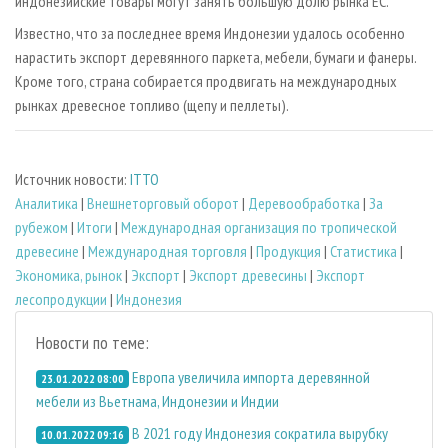
индонезийские товары могут занять большую долю рынка ЕС.
Известно, что за последнее время Индонезии удалось особенно
нарастить экспорт деревянного паркета, мебели, бумаги и фанеры.
Кроме того, страна собирается продвигать на международных
рынках древесное топливо (щепу и пеллеты).
Источник новости:
ITTO
Аналитика
|
Внешнеторговый оборот
|
Деревообработка
|
За
рубежом
|
Итоги
|
Международная организация по тропической
древесине
|
Международная торговля
|
Продукция
|
Статистика
|
Экономика, рынок
|
Экспорт
|
Экспорт древесины
|
Экспорт
лесопродукции
|
Индонезия
Новости по теме:
Европа увеличила импорта деревянной
23.01.2022 08:00
мебели из Вьетнама, Индонезии и Индии
В 2021 году Индонезия сократила вырубку
10.01.2022 09:16