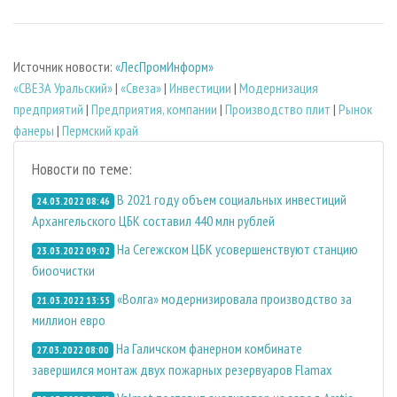
Источник новости:
«ЛесПромИнформ»
«СВЕЗА Уральский»
|
«Свеза»
|
Инвестиции
|
Модернизация
предприятий
|
Предприятия, компании
|
Производство плит
|
Рынок
фанеры
|
Пермский край
Новости по теме:
В 2021 году объем социальных инвестиций
24.03.2022 08:46
Архангельского ЦБК составил 440 млн рублей
На Сегежском ЦБК усовершенствуют станцию
23.03.2022 09:02
биоочистки
«Волга» модернизировала производство за
21.03.2022 13:55
миллион евро
На Галичском фанерном комбинате
27.03.2022 08:00
завершился монтаж двух пожарных резервуаров Flamax