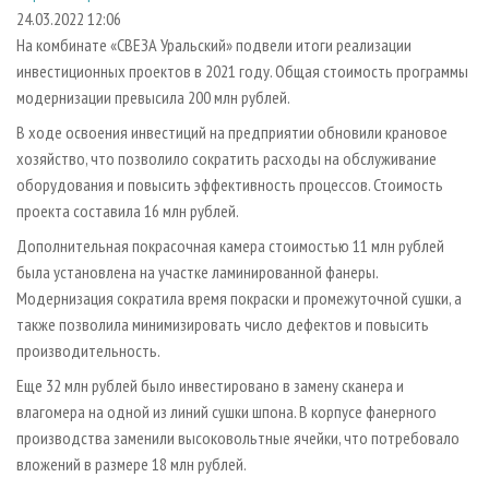
СУШКА ДРЕВЕСИНЫ
ПЕРСОНЫ
КОНТАКТЫ
РЕКЛАМА
24.03.2022 12:06
На комбинате «СВЕЗА Уральский» подвели итоги реализации
ПРОИЗВОДСТВО ДРЕВЕСНЫХ ПЛИТ
МОБИЛЬНЫЕ ВЫСТАВКИ
РЕКЛАМА НА САЙТЕ
инвестиционных проектов в 2021 году. Общая стоимость программы
ДЕРЕВЯННОЕ ДОМОСТРОЕНИЕ
ОФИЦИАЛЬНЫЕ ДЕЛЕГАЦИИ
модернизации превысила 200 млн рублей.
ПРОИЗВОДСТВО МЕБЕЛИ
ПРИОРИТЕТНЫЕ ИНВЕСТПРОЕКТЫ
В ходе освоения инвестиций на предприятии обновили крановое
БИОЭНЕРГЕТИКА
хозяйство, что позволило сократить расходы на обслуживание
RUSSIAN FORESTRY REVIEW
оборудования и повысить эффективность процессов. Стоимость
ЦБП
ГАЗЕТА ЛЕСПРОМФОРУМ
проекта составила 16 млн рублей.
ИНСТРУМЕНТ И МАТЕРИАЛЫ
БИБЛИОТЕКА СПЕЦИАЛИСТА
Дополнительная покрасочная камера стоимостью 11 млн рублей
была установлена на участке ламинированной фанеры.
Модернизация сократила время покраски и промежуточной сушки, а
также позволила минимизировать число дефектов и повысить
производительность.
Еще 32 млн рублей было инвестировано в замену сканера и
влагомера на одной из линий сушки шпона. В корпусе фанерного
производства заменили высоковольтные ячейки, что потребовало
вложений в размере 18 млн рублей.