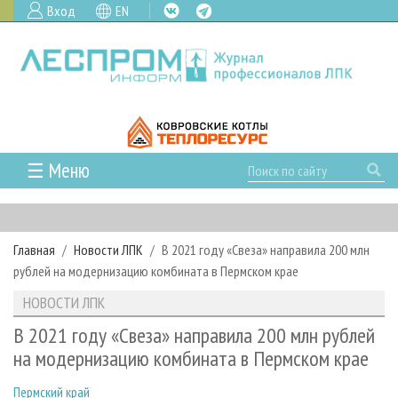
Вход
EN
☰ Меню
ГЛАВНАЯ
РУБРИКИ И ТЕМЫ
Главная
Новости ЛПК
В 2021 году «Свеза» направила 200 млн
РУБРИКИ ЖУРНАЛА
НОВОСТИ
рублей на модернизацию комбината в Пермском крае
ЛЕСНОЕ ХОЗЯЙСТВО
КАЛЕНДАРЬ СОБЫТИЙ
ПРОЕКТЫ ЛПИ
НОВОСТИ ЛПК
ЛЕСОЗАГОТОВКА
НОВОСТИ ЛПК
АНАЛИТИКА
АРХИВ
В 2021 году «Свеза» направила 200 млн рублей
ЛЕСОПИЛЕНИЕ
НОВОСТИ ЖУРНАЛА
ПРЕДПРИЯТИЯ ЛПК
АРХИВ ЖУРНАЛОВ
на модернизацию комбината в Пермском крае
О ЖУРНАЛЕ
ДЕРЕВООБРАБОТКА
НОВОСТИ КОМПАНИЙ
ЛЕСНЫЕ РЕГИОНЫ РОССИИ
СТАТЬИ
ПОДПИСКА
РЕКЛАМОДАТЕЛЯМ
Пермский край