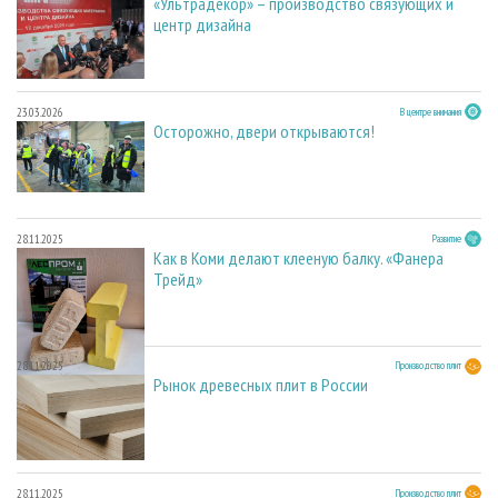
«Ультрадекор» – производство связующих и
центр дизайна
23.03.2026
В центре внимания
Осторожно, двери открываются!
28.11.2025
Развитие
Как в Коми делают клееную балку. «Фанера
Трейд»
28.11.2025
Производство плит
Рынок древесных плит в России
28.11.2025
Производство плит