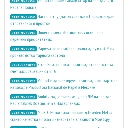
Valmet поставит анализатор на завод Arctic
30.03.2022 09:49
Paper в Польше
Часть сотрудников «Свезы» в Пермском крае
31.03.2022 08:43
отправились в простой
Инвестпроект «Регион-лес» включен в
01.04.2022 09:00
перечень приоритетных
Papresa перепрофилировала одну из БДМ на
05.04.2022 09:49
производство тарного картона
Stora Enso повысит производительность за
07.04.2022 08:37
счет цифровизации от BTG
Valmet модернизирует производство картона
14.04.2022 10:53
на заводе Productora Nacional de Papel в Мексике
Andritz модернизирует две БДМ на заводе
25.04.2022 12:51
Papierfabriek Doetinchem в Нидерландах
MiCROTEC поставит на завод Iisveden Metsä
25.04.2022 14:00
сканер качества Finscan и измеритель влажности Moistspy