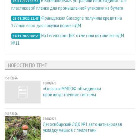
В BillerudKorsnäs устранили необходимость в
05.07.2022 11:55
пластиковой пленке для промышленной упаковки из бумаги
Французская Gascogne получила кредит на
26.08.2022 12:48
127 млн евро для покупки новой БДМ
На Сегежском ЦБК отметили пятилетие БДМ
14.11.2022 08:31
№11
НОВОСТИ ПО ТЕМЕ
05.08.2026
05.08.2026
«Свеза» и ММПОФ объединили
производственные системы
05.08.2026
05.08.2026
Лесосибирский ЛДК №1 автоматизировал
укладку мешков с пеллетами