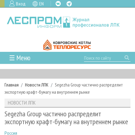
Вход
EN
☰ Меню
ГЛАВНАЯ
РУБРИКИ И ТЕМЫ
Главная
Новости ЛПК
Segezha Group частично распределит
РУБРИКИ ЖУРНАЛА
НОВОСТИ
экспортную крафт-бумагу на внутреннем рынке
ЛЕСНОЕ ХОЗЯЙСТВО
КАЛЕНДАРЬ СОБЫТИЙ
ПРОЕКТЫ ЛПИ
НОВОСТИ ЛПК
ЛЕСОЗАГОТОВКА
НОВОСТИ ЛПК
АНАЛИТИКА
АРХИВ
Segezha Group частично распределит
ЛЕСОПИЛЕНИЕ
НОВОСТИ ЖУРНАЛА
ПРЕДПРИЯТИЯ ЛПК
АРХИВ ЖУРНАЛОВ
экспортную крафт-бумагу на внутреннем рынке
О ЖУРНАЛЕ
ДЕРЕВООБРАБОТКА
НОВОСТИ КОМПАНИЙ
ЛЕСНЫЕ РЕГИОНЫ РОССИИ
СТАТЬИ
ПОДПИСКА
РЕКЛАМОДАТЕЛЯМ
Россия