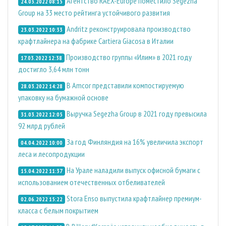
Агентство RAEX-Europe поместило Segezha
24.03.2022 08:15
Group на 33 место рейтинга устойчивого развития
Andritz реконструировала производство
23.03.2022 10:33
крафтлайнера на фабрике Cartiera Giacosa в Италии
Производство группы «Илим» в 2021 году
17.03.2022 12:38
достигло 3,64 млн тонн
В Amcor представили компостируемую
28.03.2022 14:28
упаковку на бумажной основе
Выручка Segezha Group в 2021 году превысила
31.03.2022 12:05
92 млрд рублей
За год Финляндия на 16% увеличила экспорт
04.04.2022 10:00
леса и лесопродукции
На Урале наладили выпуск офисной бумаги с
15.04.2022 11:37
использованием отечественных отбеливателей
Stora Enso выпустила крафтлайнер премиум-
02.06.2022 15:22
класса с белым покрытием