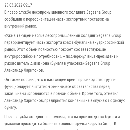
СУШКА ДРЕВЕСИНЫ
ПЕРСОНЫ
КОНТАКТЫ
РЕКЛАМА
25.03.2022 09:17
В пресс-службе лесопромышленного холдинга Segezha Group
ПРОИЗВОДСТВО ДРЕВЕСНЫХ ПЛИТ
МОБИЛЬНЫЕ ВЫСТАВКИ
РЕКЛАМА НА САЙТЕ
сообщили о переориентации части экспортных поставок на
ДЕРЕВЯННОЕ ДОМОСТРОЕНИЕ
ОФИЦИАЛЬНЫЕ ДЕЛЕГАЦИИ
внутренний рынок.
ПРОИЗВОДСТВО МЕБЕЛИ
ПРИОРИТЕТНЫЕ ИНВЕСТПРОЕКТЫ
«Уже в текущем месяце лесопромышленный холдинг Segezha Group
БИОЭНЕРГЕТИКА
переориентирует часть экспорта крафт-бумаги на внутрироссийский
RUSSIAN FORESTRY REVIEW
рынок. Этот объем полностью покроет соответствующие
ЦБП
ГАЗЕТА ЛЕСПРОМФОРУМ
внутрироссийские потребности», – подчеркнул вице-президент и
ИНСТРУМЕНТ И МАТЕРИАЛЫ
БИБЛИОТЕКА СПЕЦИАЛИСТА
руководитель дивизиона «Бумага и упаковка» Segezha Group
Александр Харитонов.
Он также пояснил, что в настоящее время производство группы
функционирует в штатном режиме, все обязательства перед
заказчиками исполняются в полном объеме. Кроме того, отметил
Александр Харитонов, предприятия компании не выпускают офисную
бумагу.
Пресс-служба холдинга напомнила, что на производство бумаги и
упаковки приходится более половины выручки Segezha Group. В