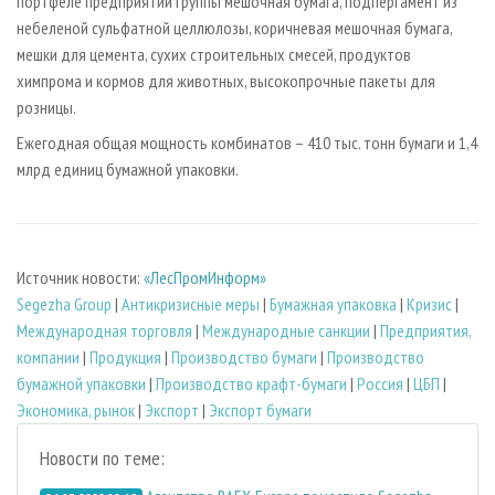
портфеле предприятий группы мешочная бумага, подпергамент из
небеленой сульфатной целлюлозы, коричневая мешочная бумага,
мешки для цемента, сухих строительных смесей, продуктов
химпрома и кормов для животных, высокопрочные пакеты для
розницы.
Ежегодная общая мощность комбинатов – 410 тыс. тонн бумаги и 1,4
млрд единиц бумажной упаковки.
Источник новости:
«ЛесПромИнформ»
Segezha Group
|
Антикризисные меры
|
Бумажная упаковка
|
Кризис
|
Международная торговля
|
Международные санкции
|
Предприятия,
компании
|
Продукция
|
Производство бумаги
|
Производство
бумажной упаковки
|
Производство крафт-бумаги
|
Россия
|
ЦБП
|
Экономика, рынок
|
Экспорт
|
Экспорт бумаги
Новости по теме: