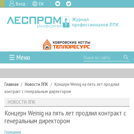
Вход
EN
☰ Меню
ГЛАВНАЯ
РУБРИКИ И ТЕМЫ
Главная
Новости ЛПК
Концерн Weinig на пять лет продлил
РУБРИКИ ЖУРНАЛА
НОВОСТИ
контракт с генеральным директором
ЛЕСНОЕ ХОЗЯЙСТВО
КАЛЕНДАРЬ СОБЫТИЙ
ПРОЕКТЫ ЛПИ
НОВОСТИ ЛПК
ЛЕСОЗАГОТОВКА
НОВОСТИ ЛПК
АНАЛИТИКА
АРХИВ
Концерн Weinig на пять лет продлил контракт с
ЛЕСОПИЛЕНИЕ
НОВОСТИ ЖУРНАЛА
ПРЕДПРИЯТИЯ ЛПК
АРХИВ ЖУРНАЛОВ
генеральным директором
О ЖУРНАЛЕ
ДЕРЕВООБРАБОТКА
НОВОСТИ КОМПАНИЙ
ЛЕСНЫЕ РЕГИОНЫ РОССИИ
СТАТЬИ
ПОДПИСКА
РЕКЛАМОДАТЕЛЯМ
Германия