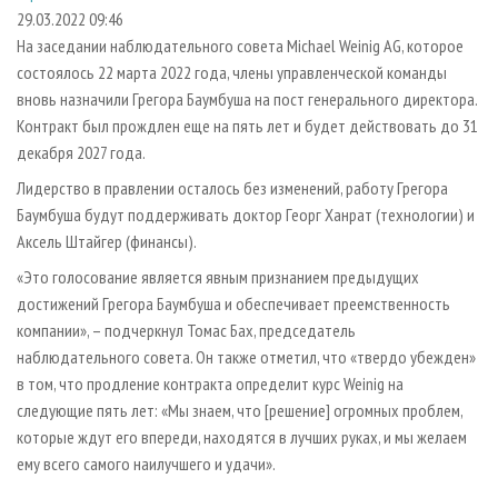
СУШКА ДРЕВЕСИНЫ
ПЕРСОНЫ
КОНТАКТЫ
РЕКЛАМА
29.03.2022 09:46
На заседании наблюдательного совета Michael Weinig AG, которое
ПРОИЗВОДСТВО ДРЕВЕСНЫХ ПЛИТ
МОБИЛЬНЫЕ ВЫСТАВКИ
РЕКЛАМА НА САЙТЕ
состоялось 22 марта 2022 года, члены управленческой команды
ДЕРЕВЯННОЕ ДОМОСТРОЕНИЕ
ОФИЦИАЛЬНЫЕ ДЕЛЕГАЦИИ
вновь назначили Грегора Баумбуша на пост генерального директора.
ПРОИЗВОДСТВО МЕБЕЛИ
Контракт был прождлен еще на пять лет и будет действовать до 31
ПРИОРИТЕТНЫЕ ИНВЕСТПРОЕКТЫ
декабря 2027 года.
БИОЭНЕРГЕТИКА
RUSSIAN FORESTRY REVIEW
Лидерство в правлении осталось без изменений, работу Грегора
ЦБП
ГАЗЕТА ЛЕСПРОМФОРУМ
Баумбуша будут поддерживать доктор Георг Ханрат (технологии) и
ИНСТРУМЕНТ И МАТЕРИАЛЫ
БИБЛИОТЕКА СПЕЦИАЛИСТА
Аксель Штайгер (финансы).
«Это голосование является явным признанием предыдущих
достижений Грегора Баумбуша и обеспечивает преемственность
компании», – подчеркнул Томас Бах, председатель
наблюдательного совета. Он также отметил, что «твердо убежден»
в том, что продление контракта определит курс Weinig на
следующие пять лет: «Мы знаем, что [решение] огромных проблем,
которые ждут его впереди, находятся в лучших руках, и мы желаем
ему всего самого наилучшего и удачи».