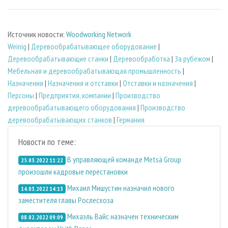
Источник новости:
Woodworking Network
Weinig
|
Деревообрабатывающее оборудование
|
Деревообрабатывающие станки
|
Деревообработка
|
За рубежом
|
Мебельная и деревообрабатывающая промышленность
|
Назначения
|
Назначения и отставки
|
Отставки и назначения
|
Персоны
|
Предприятия, компании
|
Производство
деревообрабатывающего оборудования
|
Производство
деревообрабатывающих станков
|
Германия
Новости по теме:
В управляющей команде Metsä Group
25.03.2022 11:22
произошли кадровые перестановки
Михаил Мишустин назначил нового
14.03.2022 14:13
заместителя главы Рослесхоза
Михаэль Вайс назначен техническим
08.02.2022 09:09