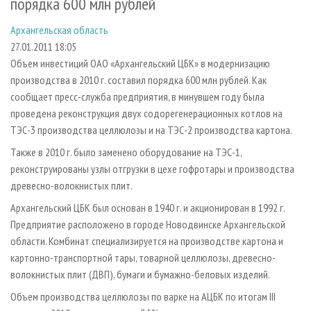
порядка 600 млн рублей
СУШКА ДРЕВЕСИНЫ
ПЕРСОНЫ
КОНТАКТЫ
РЕКЛАМА
Архангельская область
ПРОИЗВОДСТВО ДРЕВЕСНЫХ ПЛИТ
МОБИЛЬНЫЕ ВЫСТАВКИ
РЕКЛАМА НА САЙТЕ
27.01.2011 18:05
ДЕРЕВЯННОЕ ДОМОСТРОЕНИЕ
ОФИЦИАЛЬНЫЕ ДЕЛЕГАЦИИ
Объем инвестиций ОАО «Архангельский ЦБК» в модернизацию
ПРОИЗВОДСТВО МЕБЕЛИ
ПРИОРИТЕТНЫЕ ИНВЕСТПРОЕКТЫ
производства в 2010 г. составил порядка 600 млн рублей. Как
сообщает пресс-служба предприятия, в минувшем году была
БИОЭНЕРГЕТИКА
RUSSIAN FORESTRY REVIEW
проведена реконструкция двух содорегенерационных котлов на
ЦБП
ГАЗЕТА ЛЕСПРОМФОРУМ
ТЭС-3 производства целлюлозы и на ТЭС-2 производства картона.
ИНСТРУМЕНТ И МАТЕРИАЛЫ
БИБЛИОТЕКА СПЕЦИАЛИСТА
Также в 2010 г. было заменено оборудование на ТЭС-1,
реконструированы узлы отгрузки в цехе гофротары и производства
древесно-волокнистых плит.
Архангельский ЦБК был основан в 1940 г. и акционирован в 1992 г.
Предприятие расположено в городе Новодвинске Архангельской
области. Комбинат специализируется на производстве картона и
картонно-транспортной тары, товарной целлюлозы, древесно-
волокнистых плит (ДВП), бумаги и бумажно-беловых изделий.
Объем производства целлюлозы по варке на АЦБК по итогам III