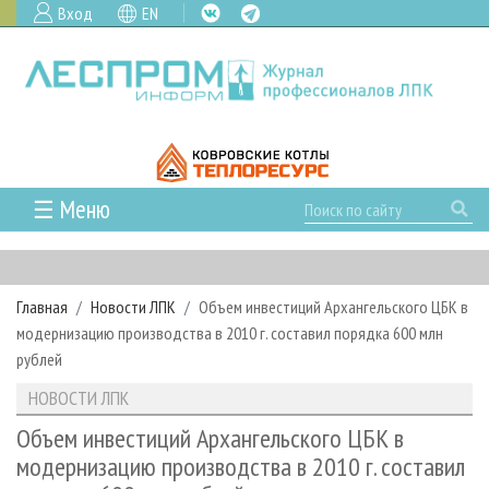
Вход
EN
☰ Меню
ГЛАВНАЯ
РУБРИКИ И ТЕМЫ
Главная
Новости ЛПК
Объем инвестиций Архангельского ЦБК в
РУБРИКИ ЖУРНАЛА
НОВОСТИ
модернизацию производства в 2010 г. составил порядка 600 млн
ЛЕСНОЕ ХОЗЯЙСТВО
КАЛЕНДАРЬ СОБЫТИЙ
рублей
ПРОЕКТЫ ЛПИ
ЛЕСОЗАГОТОВКА
НОВОСТИ ЛПК
АНАЛИТИКА
НОВОСТИ ЛПК
АРХИВ
ЛЕСОПИЛЕНИЕ
НОВОСТИ ЖУРНАЛА
ПРЕДПРИЯТИЯ ЛПК
АРХИВ ЖУРНАЛОВ
Объем инвестиций Архангельского ЦБК в
О ЖУРНАЛЕ
модернизацию производства в 2010 г. составил
ДЕРЕВООБРАБОТКА
НОВОСТИ КОМПАНИЙ
ЛЕСНЫЕ РЕГИОНЫ РОССИИ
СТАТЬИ
ПОДПИСКА
РЕКЛАМОДАТЕЛЯМ