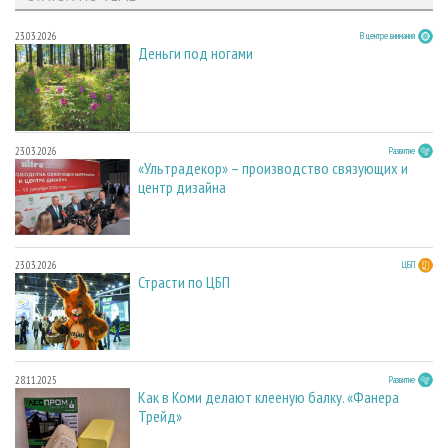
23.03.2026
В центре внимания
Деньги под ногами
23.03.2026
Развитие
«Ультрадекор» – производство связующих и
центр дизайна
23.03.2026
ЦБП
Страсти по ЦБП
28.11.2025
Развитие
Как в Коми делают клееную балку. «Фанера
Трейд»